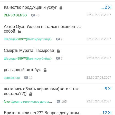
Качество продукции и услуг
...
2
22:39 27.08.2007
DENSO DENSO
40
Актер Оуэн Уилсон пытался покончить с
собой
22:38 27.08.2007
Шеридан
989™(
Вампироубийца
)
9
Смерть Мурата Насырова
22:34 27.08.2007
Шеридан
989™(
Вампироубийца
)
7
рельсовый автобус
22:30 27.08.2007
верховныи
12
пытались облить чернилами) кого я так
...
5
достала??))
22:26 27.08.2007
fever /
девять
миллионов
доллар
...
105
Бритость или нет??? Вопрос девушкам...
...
12