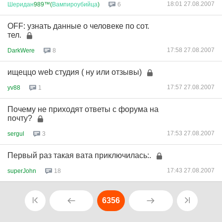
18:01 27.08.2007
Шеридан
989™(
Вампироубийца
)
6
OFF: узнать данные о человеке по сот.
тел.
17:58 27.08.2007
DarkWere
8
ищеццо web студия ( ну или отзывы)
17:57 27.08.2007
yv88
1
Почему не приходят ответы с форума на
почту?
17:53 27.08.2007
sergul
3
Первый раз такая вата приключилась:.
17:43 27.08.2007
superJohn
18
6356