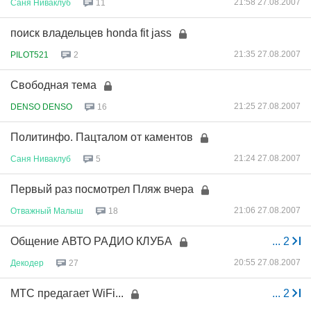
21:58 27.08.2007
Саня
Ниваклуб
11
поиск владельцев honda fit jass
21:35 27.08.2007
PILOT521
2
Свободная тема
21:25 27.08.2007
DENSO DENSO
16
Политинфо. Пацталом от каментов
21:24 27.08.2007
Саня
Ниваклуб
5
Первый раз посмотрел Пляж вчера
21:06 27.08.2007
Отважный
Малыш
18
Общение АВТО РАДИО КЛУБА
...
2
20:55 27.08.2007
Декодер
27
МТС предагает WiFi...
...
2