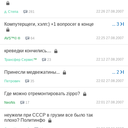
22:26 27.08.2007
д
.
Степа
281
Компутерщеги, хэлп:) +1 вопросег в конце
...
3
22:25 27.08.2007
AVS™© ®
64
креведки кончились....
22:12 27.08.2007
Трансфер
Сервис
™
23
Принесли медвежатины...
...
2
22:02 27.08.2007
Петрович
35
Где можно отремонтировать zippo?
22:01 27.08.2007
NeoNs
17
неужели при СССР в грузии все было так
плохо? Политинфо