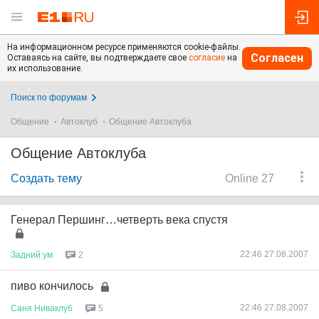
На информационном ресурсе применяются cookie-файлы.
Согласен
Оставаясь на сайте, вы подтверждаете свое
согласие
на
их использование.
Поиск по форумам
Общение
Автоклуб
Общение Автоклуба
Общение Автоклуба
Создать тему
Online 27
Генерал Першинг…четверть века спустя
22:46 27.08.2007
Задний
ум
2
пиво кончилось
22:46 27.08.2007
Саня
Ниваклуб
5