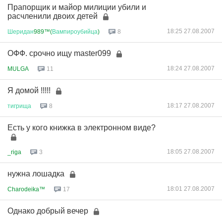
Прапорщик и майор милиции убили и
расчленили двоих детей
18:25 27.08.2007
Шеридан
989™(
Вампироубийца
)
8
ОФФ. срочно ищу master099
18:24 27.08.2007
MULGA
11
Я домой !!!!!
18:17 27.08.2007
тигрища
8
Есть у кого книжка в электронном виде?
18:05 27.08.2007
_riga
3
нужна лошадка
18:01 27.08.2007
Charodeika™
17
Однако добрый вечер