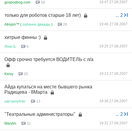
19:47 27.08.2007
gospodbog.com
58
только для роботов старше 18 лет)
...
2
19:46 27.08.2007
Atropin™ (
забанен
дважды
)
26
хитрые финны :)
19:25 27.08.2007
ЯнисЪ
6
Офф срочно требуется ВОДИТЕЛЬ с л/а
19:13 27.08.2007
Keisy
20
Айда купаться на месте бывшего рынка
Радищева - 8Марта
18:36 27.08.2007
афтаклубчег
13
"Театральные администраторы"
...
2
18:31 27.08.2007
Marylin
31