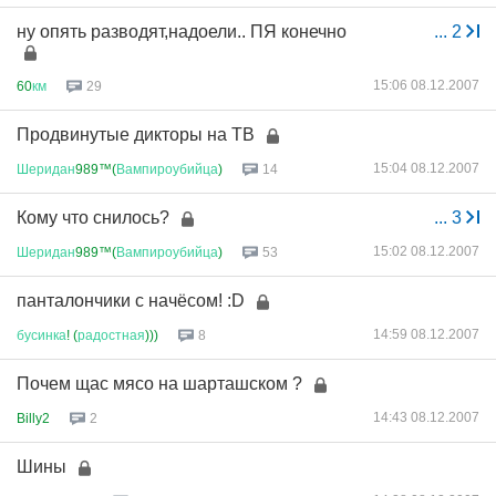
ну опять разводят,надоели.. ПЯ конечно
...
2
15:06 08.12.2007
60
км
29
Продвинутые дикторы на ТВ
15:04 08.12.2007
Шеридан
989™(
Вампироубийца
)
14
Кому что снилось?
...
3
15:02 08.12.2007
Шеридан
989™(
Вампироубийца
)
53
панталончики с начёсом! :D
14:59 08.12.2007
бусинка
! (
радостная
)))
8
Почем щас мясо на шарташском ?
14:43 08.12.2007
Billy2
2
Шины