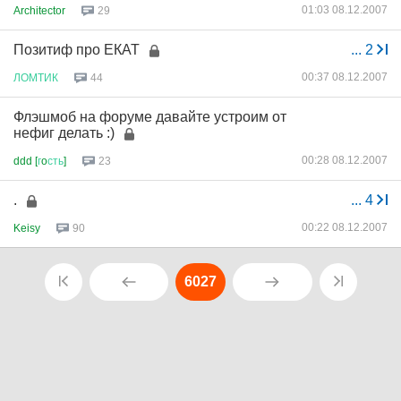
01:03 08.12.2007
Architector
29
Позитиф про ЕКАТ
...
2
00:37 08.12.2007
ЛОМТИК
44
Флэшмоб на форуме давайте устроим от
нефиг делать :)
00:28 08.12.2007
ddd [
г
o
сть
]
23
.
...
4
00:22 08.12.2007
Keisy
90
6027