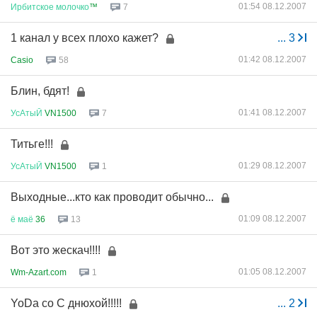
01:54 08.12.2007
Ирбитское
молочко
™
7
1 канал у всех плохо кажет?
...
3
01:42 08.12.2007
Casio
58
Блин, бдят!
01:41 08.12.2007
УсАтыЙ
VN1500
7
Титьге!!!
01:29 08.12.2007
УсАтыЙ
VN1500
1
Выходные...кто как проводит обычно...
01:09 08.12.2007
ё
маё
36
13
Вот это жескач!!!!
01:05 08.12.2007
Wm-Azart.com
1
YoDa co С днюхой!!!!!
...
2