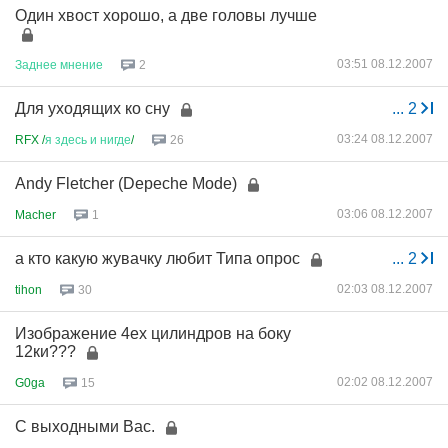
Один хвост хорошо, а две головы лучше
03:51 08.12.2007
Заднее
мнение
2
Для уходящих ко сну
...
2
03:24 08.12.2007
RFX /
я
здесь
и
нигде
/
26
Andy Fletcher (Depeche Mode)
03:06 08.12.2007
Macher
1
а кто какую жувачку любит Типа опрос
...
2
02:03 08.12.2007
tihon
30
Изображение 4ех цилиндров на боку
12ки???
02:02 08.12.2007
G0ga
15
С выходными Вас.