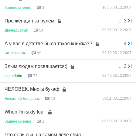
10:36 08.12.2007
Заднее
мнение
3
Про женщин за рулём
...
3
09:57 08.12.2007
Двенадцатый
54
А у вас в детстве была такая книжка??
...
4
09:50 08.12.2007
-=
Связной
=-
95
Злым людям посвящается:)
...
3
08:40 08.12.2007
superJohn
72
ЧЕЛОВЕК. Многа букаф
06:11 08.12.2007
Евлампий
Бандерас
10
When I'm sixty four
06:00 08.12.2007
Заднее
мнение
1
Что если сын на самом деле сбил