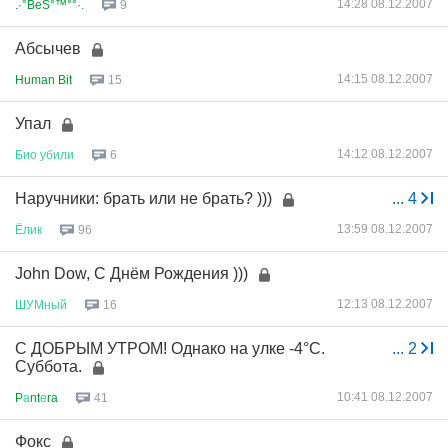
14:28 08.12.2007
.·°BeS°™°°·.
9
Абсычев
14:15 08.12.2007
Human Bit
15
Упал
14:12 08.12.2007
Био
убили
6
Наручники: брать или не брать? )))
...
4
13:59 08.12.2007
Ёлик
96
John Dow, С Днём Рождения )))
12:13 08.12.2007
ШУМный
16
С ДОБРЫМ УТРОМ! Однако на улке -4°C.
...
2
Суббота.
10:41 08.12.2007
P
а
nt
е
ra
41
Фокс