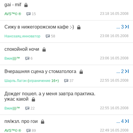
gai - mif
23:18 16.05.2008
AVS™© ®
15
Сижу в нижегорожском кафе :-)
...
3
23:08 16.05.2008
Нанозаяц
инноватор
58
спокойной ночи
23:06 16.05.2008
Вжик
)))™
6
Вчерашняя сцена у стоматолога
...
2
22:55 16.05.2008
Шарль
Латэн
(
ограничение
16+)
37
Дождег пошел. а у меня завтра практика.
ужас какой
22:55 16.05.2008
Вжик
)))™
22
пя/жзл. про гои
...
4
22:49 16.05.2008
AVS™© ®
89