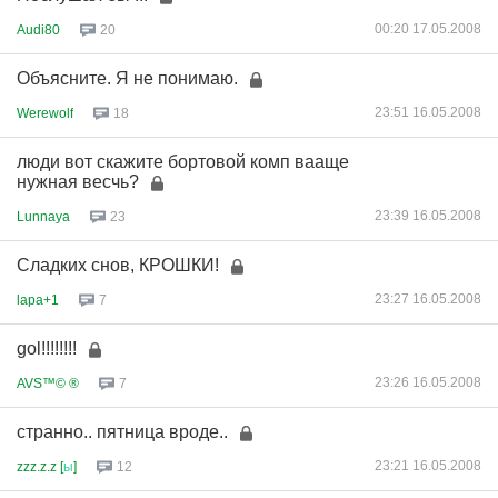
00:20 17.05.2008
Audi80
20
Объясните. Я не понимаю.
23:51 16.05.2008
Werewolf
18
люди вот скажите бортовой комп вааще
нужная весчь?
23:39 16.05.2008
Lunnaya
23
Сладких снов, КРОШКИ!
23:27 16.05.2008
lapa+1
7
gol!!!!!!!!
23:26 16.05.2008
AVS™© ®
7
странно.. пятница вроде..
23:21 16.05.2008
zzz.z.z [
ы
]
12