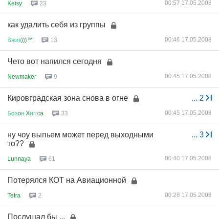
00:57 17.05.2008
Keisy
23
как удалить себя из группы
00:46 17.05.2008
Вжик
)))™
13
Чето вот напился сегодня
00:45 17.05.2008
Newmaker
9
Кировградская зона снова в огне
...
2
00:45 17.05.2008
Б
o
з
o
н
X
игг
ca
33
ну чоу выпьем может перед выходными
...
3
то??
00:40 17.05.2008
Lunnaya
61
Потерялся КОТ на Авиационной
00:28 17.05.2008
Tetra
2
Послушал бы ...