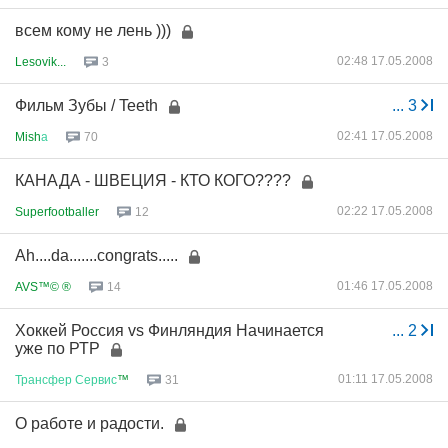
всем кому не лень )))
02:48 17.05.2008
Lesovik...
3
Фильм Зубы / Teeth
...
3
02:41 17.05.2008
Mish
а
70
КАНАДА - ШВЕЦИЯ - КТО КОГО????
02:22 17.05.2008
Superfootballer
12
Ah....da.......congrats.....
01:46 17.05.2008
AVS™© ®
14
Хоккей Россия vs Финляндия Начинается
...
2
уже по РТР
01:11 17.05.2008
Трансфер
Сервис
™
31
О работе и радости.