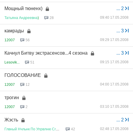
Мощный тюненх)
...
2
09:40 17.05.2008
Татьяна
Андреевна
)
28
камрады
...
3
09:29 17.05.2008
12007
56
Качнул Битву экстрасенсов...4 сезона
...
3
09:15 17.05.2008
Lesovik...
51
ГОЛОСОВАНИЕ
04:00 17.05.2008
12007
12
трогин
03:10 17.05.2008
12007
2
Жэсть
...
2
02:48 17.05.2008
Глвный
Нчльнк
По
Упрвлню
Сглсв
...
42