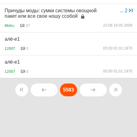
Причуды моды: сумки системы овощной
...
2
пакет или все свое ношу ссобой
22:08 16.05.2008
Mish
а
37
алё-е1
05:00 01.01.1970
12007
0
алё-е1
05:00 01.01.1970
12007
0
5583