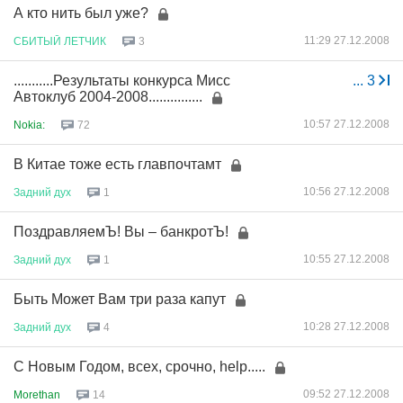
А кто нить был уже?
11:29 27.12.2008
СБИТЫЙ
ЛЕТЧИК
3
...........Результаты конкурса Мисс
...
3
Автоклуб 2004-2008...............
10:57 27.12.2008
Nokia:
72
В Китае тоже есть главпочтамт
10:56 27.12.2008
Задний
дух
1
ПоздравляемЪ! Вы – банкротЪ!
10:55 27.12.2008
Задний
дух
1
Быть Может Вам три раза капут
10:28 27.12.2008
Задний
дух
4
С Новым Годом, всех, срочно, help.....
09:52 27.12.2008
Morethan
14