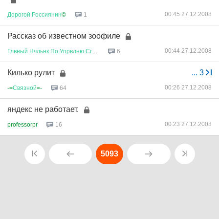
00:45 27.12.2008
Дорогой
Россиянин
©
1
Рассказ об известном зоофиле
00:44 27.12.2008
Глвный
Нчльнк
По
Упрвлню
Сглсв
...
6
Килько рулит
...
3
00:26 27.12.2008
-=
Связной
=-
64
яндекс не работает.
00:23 27.12.2008
professorpr
16
5093