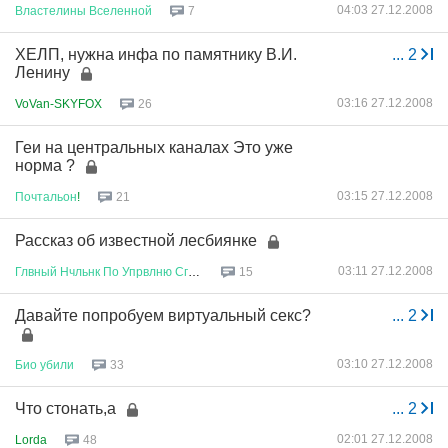
04:03 27.12.2008
Властелины
Вселенной
7
ХЕЛП, нужна инфа по памятнику В.И.
...
2
Ленину
03:16 27.12.2008
VoVan-SKYFOX
26
Геи на центральных каналах Это уже
норма ?
03:15 27.12.2008
Почтальон
!
21
Рассказ об известной лесбиянке
03:11 27.12.2008
Глвный
Нчльнк
По
Упрвлню
Сглсв
...
15
Давайте попробуем виртуальный секс?
...
2
03:10 27.12.2008
Био
убили
33
Что стонать,а
...
2
02:01 27.12.2008
Lorda
48