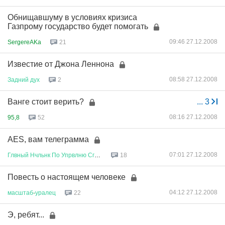
Обнищавшуму в условиях кризиса
Газпрому государство будет помогать
09:46 27.12.2008
SergereAKa
21
Известие от Джона Леннона
08:58 27.12.2008
Задний
дух
2
Ванге стоит верить?
...
3
08:16 27.12.2008
95,8
52
AES, вам телеграмма
07:01 27.12.2008
Глвный
Нчльнк
По
Упрвлню
Сглсв
...
18
Повесть о настоящем человеке
04:12 27.12.2008
масштаб
-
уралец
22
Э, ребят...