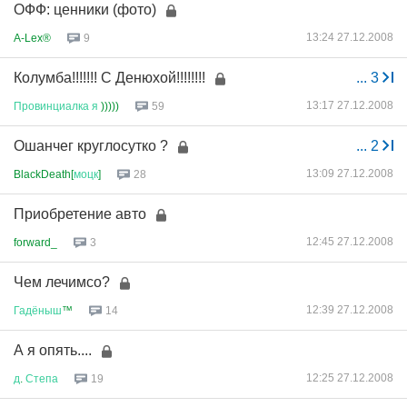
ОФФ: ценники (фото)
13:24 27.12.2008
A-Lex®
9
Колумба!!!!!!! С Денюхой!!!!!!!!
...
3
13:17 27.12.2008
Провинциалка
я
)))))
59
Ошанчег круглосутко ?
...
2
13:09 27.12.2008
BlackDeath[
моцк
]
28
Приобретение авто
12:45 27.12.2008
forward_
3
Чем лечимсо?
12:39 27.12.2008
Гадёныш
™
14
А я опять....
12:25 27.12.2008
д
.
Степа
19