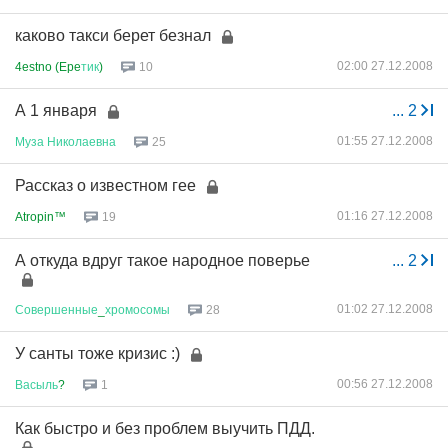
каково такси берет безнал
02:00 27.12.2008
4estno (Epe
тик
)
10
А 1 января
...
2
01:55 27.12.2008
Муза
Николаевна
25
Рассказ о известном гее
01:16 27.12.2008
Atropin™
19
А откуда вдруг такое народное поверье
...
2
01:02 27.12.2008
Совершенные
_
хромосомы
28
У санты тоже кризис :)
00:56 27.12.2008
Васыль
?
1
Как быстро и без проблем выучить ПДД.