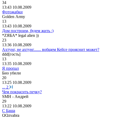
34
13:43 10.08.2009
Фотожабки
Golden Army
13
13:43 10.08.2009
Дом построим, будем жить :)
*Z
ЯБА
* legal alien ))
23
13:36 10.08.2009
Ахтунг, не ахтунг....... вобщем Кейсе прояснит может?
ddd[
гость
]
13
13:35 10.08.2009
Я пропал
Био
убили
20
13:25 10.08.2009
...
2
Чем покрасить печку?
SMH -
Андрей
29
13:22 10.08.2009
С Баша
QQzyabra