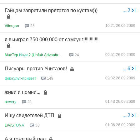
Гайцам запретили прятатся по кустам)))
...
2
10:21 26.09.2009
Vitorgan
26
я выиграл 750 000 000 от самсунг!!!!!!!!!!!!
09:51 26.09.2009
MacTep
Йода
? (Unfair Advantage...
24
Писуары против Унитазов!
...
6
09:32 26.09.2009
физкульт
-
привет
!
149
живи и помни...
01:43 26.09.2009
n
е
v
е
r
у
21
Ищу свидетелей ДТП
...
2
01:36 26.09.2009
LiViST
О
N
А
33
А я тоже выйграл