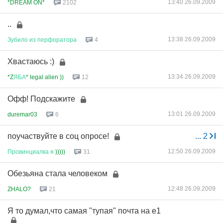
13:40 26.09.2009
*DREAM ON*
2102
..
13:38 26.09.2009
Зубило
из
перфоратора
4
Хвастаюсь :)
13:34 26.09.2009
*Z
ЯБА
* legal alien ))
12
Офф! Подскажите
13:01 26.09.2009
duremar03
6
поучаствуйте в соц опросе!
...
2
12:50 26.09.2009
Провинциалка
я
)))))
31
Обезьяна стала человеком
12:48 26.09.2009
ZHALO?
21
Я то думал,что самая "тупая" почта на е1