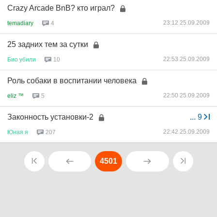
Crazy Arcade BnB? кто играл?
23:12 25.09.2009
temadiary
4
25 задних тем за сутки
22:53 25.09.2009
Био
убили
10
Роль собаки в воспитании человека
22:50 25.09.2009
eliz ™
5
Законность установки-2
...
9
22:42 25.09.2009
Юная
я
207
4501