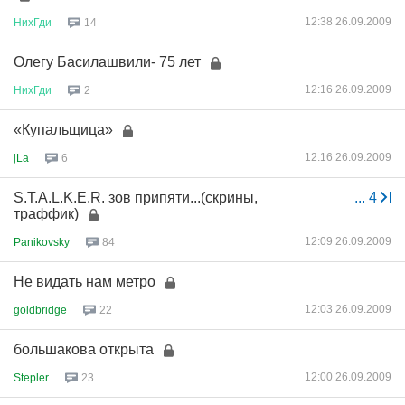
12:38 26.09.2009
НихГди
14
Олегу Басилашвили- 75 лет
12:16 26.09.2009
НихГди
2
«Купальщица»
12:16 26.09.2009
jLa
6
S.T.A.L.K.E.R. зов припяти...(скрины,
...
4
траффик)
12:09 26.09.2009
Panikovsky
84
Не видать нам метро
12:03 26.09.2009
goldbridge
22
большакова открыта
12:00 26.09.2009
Stepler
23