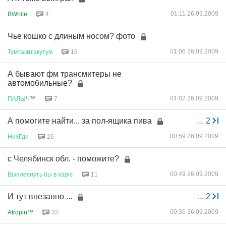
01:11 26.09.2009
BWhite
4
Чье кошко с длиным носом? фото
01:06 26.09.2009
Тумтакитакутум
16
А бывают фм трансмитеры не
автомобильные?
01:02 26.09.2009
ПАЛЫЧ
™
7
А помогите найти... за пол-ящика пива
...
2
00:59 26.09.2009
НихГди
26
с Челябинск обл. - поможите?
00:49 26.09.2009
Выплеснуть
бы
в
харю
11
И тут внезапно ...
...
2
00:36 26.09.2009
Atropin™
32