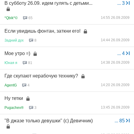
В субботу 26.09. идем гулять с детьми...
...
3
14:55 26.09.2009
*Qbik*©
65
Если увидишь фонтан, заткни его!
14:44 26.09.2009
Задний
дух
8
Мое утро =)
...
4
14:38 26.09.2009
Юная
я
81
Где скупают нерабочую технику?
14:20 26.09.2009
AgentG
4
Ну тетки
13:45 26.09.2009
Pugachev®
3
"В джазе только девушки" (с) Девичник)
...
85