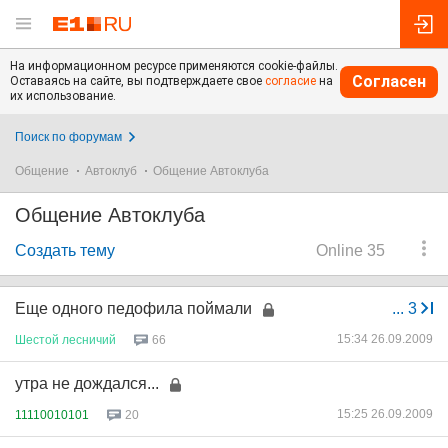
На информационном ресурсе применяются cookie-файлы.
Согласен
Оставаясь на сайте, вы подтверждаете свое
согласие
на
их использование.
Поиск по форумам
Общение
Автоклуб
Общение Автоклуба
Общение Автоклуба
Создать тему
Online 35
Еще одного педофила поймали
...
3
15:34 26.09.2009
Шестой
лесничий
66
утра не дождался...
15:25 26.09.2009
11110010101
20