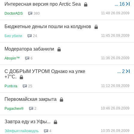
Интересная версия про Arctic Sea
...
16
11:48 26.09.2009
DoctorADS
380
Бюджетные деньги пошли на колдунов
11:45 26.09.2009
Био
убили
24
Модератора забанили
11:36 26.09.2009
Atropin™
6
С ДОБРЫМ УТРОМ! Однако на улке
...
2
+7°C.
11:12 26.09.2009
P
а
nt
е
ra
25
Первомайская закрыта
10:46 26.09.2009
Pugachev®
2
Завтра еду из Уфы...
10:35 26.09.2009
Эйяфьятлайокюдль
4