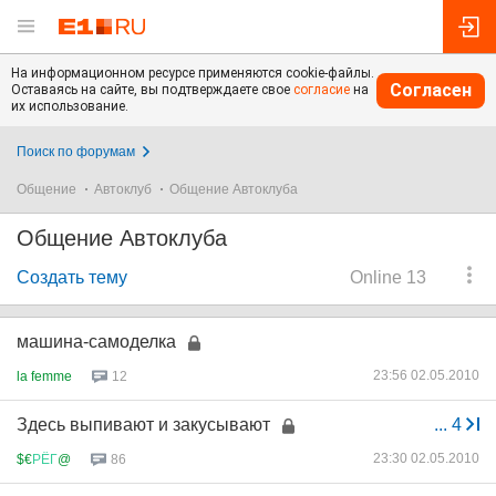
На информационном ресурсе применяются cookie-файлы.
Согласен
Оставаясь на сайте, вы подтверждаете свое
согласие
на
их использование.
Поиск по форумам
Общение
Автоклуб
Общение Автоклуба
Общение Автоклуба
Создать тему
Online 13
машина-самоделка
23:56 02.05.2010
la femme
12
Здесь выпивают и закусывают
...
4
23:30 02.05.2010
$€
РЁГ
@
86