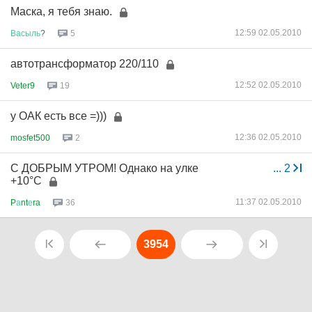
Маска, я тебя знаю.
12:59 02.05.2010
Васыль
?
5
автотрансформатор 220/110
12:52 02.05.2010
Veter9
19
у ОАК есть все =)))
12:36 02.05.2010
mosfet500
2
С ДОБРЫМ УТРОМ! Однако на улке
...
2
+10°C
11:37 02.05.2010
P
а
nt
е
ra
36
3954