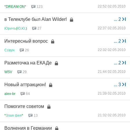
22:52 02.05.2010
*DREAM ON*
123
в Телеклубе был Alan Wilder!
...
2
22:37 02.05.2010
Юричъ
(
Ю
.
Ю
.)
27
Интересный вопрос
...
2
22:32 02.05.2010
Совун
26
Разметочка на ЕКАДе
...
2
21:44 02.05.2010
WSV
29
Новый аттракцион!
...
3
21:39 02.05.2010
alex-br
64
Помогите советом
21:32 02.05.2010
*
Злая
фея
*
13
Волнения в Германии