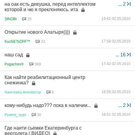
на оак есть девушка, перед интеллектом
...
2
которой и чю я преклоняюсь. ита
19:42 02.05.2010
SINOBI
25
Открытие нового Алатыря))))
17:58 02.05.2010
KuzNETsOFF™
22
наш сад
...
16
17:42 02.05.2010
Pugachev®
399
Как найти реабилитационный центр
снежинка?
16:56 02.05.2010
Нанозаяц
инноватор
6
кому-нибудь надо??? пока в наличии...
...
2
16:51 02.05.2010
Рыжее
_
чудо
30
Где наити сьемки Екатеринбурга с
вертолета ( ВИДЕО)