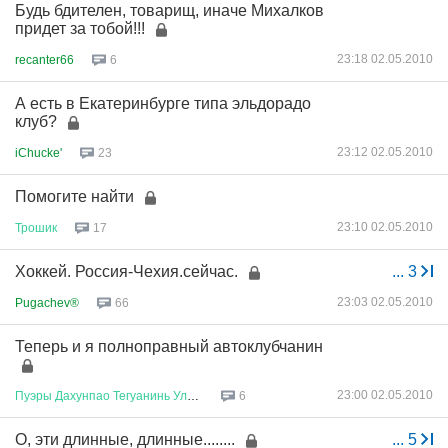
Будь бдителен, товарищ, иначе Михалков
придет за тобой!!!
23:18 02.05.2010
recanter66
6
А есть в Екатеринбурге типа эльдорадо
клуб?
23:12 02.05.2010
iChucke'
23
Помогите найти
23:10 02.05.2010
Трошик
17
Хоккей. Россия-Чехия.сейчас.
...
3
23:03 02.05.2010
Pugachev®
66
Теперь и я полноправный автоклубчанин
23:00 02.05.2010
Пуэры
Дахунпао
Тегуанинь
Улуны
6
О, эти длинные, длинные........
...
5