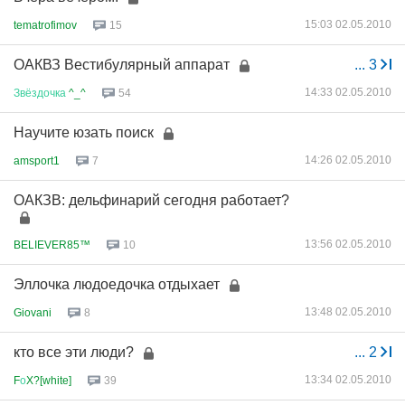
15:03 02.05.2010
tematrofimov
15
ОАКВЗ Вестибулярный аппарат
...
3
14:33 02.05.2010
Звёздочка
^_^
54
Научите юзать поиск
14:26 02.05.2010
amsport1
7
ОАКЗВ: дельфинарий сегодня работает?
13:56 02.05.2010
BELIEVER85™
10
Эллочка людоедочка отдыхает
13:48 02.05.2010
Giovani
8
кто все эти люди?
...
2
13:34 02.05.2010
F
о
X?[white]
39