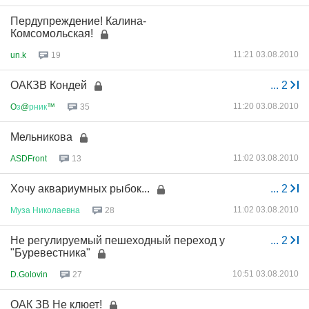
Пердупреждение! Калина-
Комсомольская!
11:21 03.08.2010
un.k
19
ОАКЗВ Кондей
...
2
11:20 03.08.2010
O
з
@
рник
™
35
Мельникова
11:02 03.08.2010
ASDFront
13
Хочу аквариумных рыбок...
...
2
11:02 03.08.2010
Муза
Николаевна
28
Не регулируемый пешеходный переход у
...
2
"Буревестника"
10:51 03.08.2010
D.Golovin
27
ОАК ЗВ Не клюет!