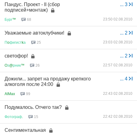
Пандус. Проект - II (сбор
...
3
подписей+монтаж)
23:50 02.08.2010
Бург
™
68
Уважаемые автоклубчики!
...
2
23:03 02.08.2010
П
o
фигист
k
а
25
светофор!
...
2
22:57 02.08.2010
O
з
@
рник
™
26
Дожили... запрет на продажу крепкого
...
4
алкоголя после 24:00
22:43 02.08.2010
AlMax
99
Подумалось. Отчего так?
22:42 02.08.2010
Фотограф
.
15
Сентиментальная