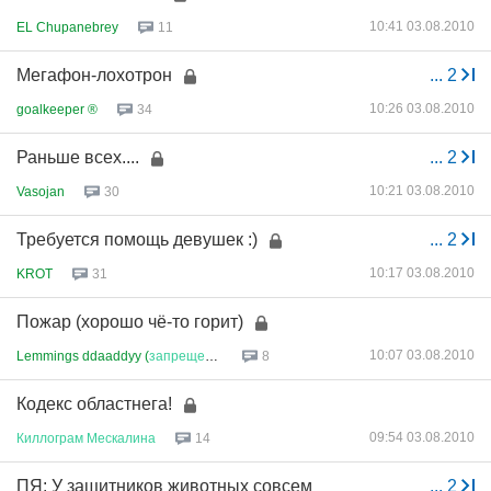
10:41 03.08.2010
EL Chupanebrey
11
Мегафон-лохотрон
...
2
10:26 03.08.2010
goalkeeper ®
34
Раньше всех....
...
2
10:21 03.08.2010
Vasojan
30
Требуется помощь девушек :)
...
2
10:17 03.08.2010
KROT
31
Пожар (хорошо чё-то горит)
10:07 03.08.2010
Lemmings ddaaddyy (
запрещено
в
...
8
Кодекс областнега!
09:54 03.08.2010
Киллограм
Мескалина
14
ПЯ: У защитников животных совсем
...
2