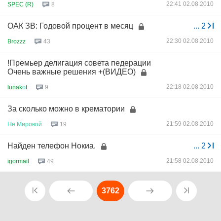
22:41 02.08.2010
SPEC (R)
8
ОАК ЗВ: Годовой процент в месяц
...
2
22:30 02.08.2010
Brozzz
43
!Премьер делигация совета педерации
Очень важные решения +(ВИДЕО)
22:18 02.08.2010
lunak
о
t
9
За сколько можно в крематории
21:59 02.08.2010
Не
Мировой
19
Найден телефон Нокиа.
...
2
21:58 02.08.2010
igormail
49
3762