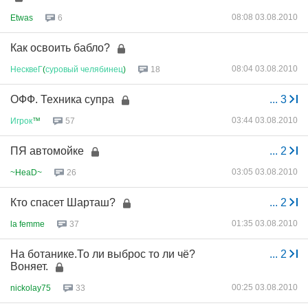
08:08 03.08.2010
Etwas
6
Как освоить бабло?
08:04 03.08.2010
НесквеГ
(
суровый
челябинец
)
18
ОФФ. Техника супра
...
3
03:44 03.08.2010
Игрок
™
57
ПЯ автомойке
...
2
03:05 03.08.2010
~HeaD~
26
Кто спасет Шарташ?
...
2
01:35 03.08.2010
la femme
37
На ботанике.То ли выброс то ли чё?
...
2
Воняет.
00:25 03.08.2010
nickolay75
33