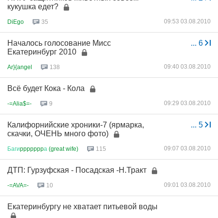
кукушка едет?
09:53 03.08.2010
DiEgo
35
Началось голосование Мисс
...
6
Екатеринбург 2010
09:40 03.08.2010
Ar}{angel
138
Всё будет Кока - Кола
09:29 03.08.2010
-=Alia$=-
9
Калифорнийские хроники-7 (ярмарка,
...
5
скачки, ОЧЕНЬ много фото)
09:07 03.08.2010
Баги
ppppppp
а
(great wife)
115
ДТП: Гурзуфская - Посадская -Н.Тракт
09:01 03.08.2010
-=AVA=-
10
Екатеринбургу не хватает питьевой воды