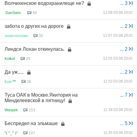
Волчихенское водохранилеще не?
...
3
12:08 03.08.2010
.DanSwin.
60
забота о других на дороге
...
2
12:07 03.08.2010
знаю
-
незнаю
32
Линдси Лохан откинулась.
...
2
12:05 03.08.2010
Kotkot
25
Да уж.....
...
2
11:53 03.08.2010
Бург
™
26
Туса ОАК в Москве.Якитория на
...
7
Менделеевской в пятницу!
11:39 03.08.2010
Wasyek
153
Беспредел на эльмаше
...
5
11:35 03.08.2010
*( ^_^ )*
107