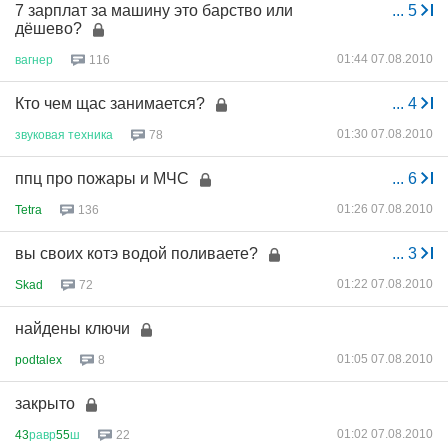
7 зарплат за машину это барство или
...
5
дёшево?
01:44 07.08.2010
вагнер
116
Кто чем щас занимается?
...
4
01:30 07.08.2010
звуковая
техника
78
ппц про пожары и МЧС
...
6
01:26 07.08.2010
Tetra
136
вы своих котэ водой поливаете?
...
3
01:22 07.08.2010
Skad
72
найдены ключи
01:05 07.08.2010
podtalex
8
закрыто
01:02 07.08.2010
43
равр
55
ш
22