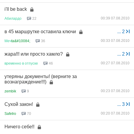
i'll be back
00:39 07.08.2010
Абилардо
22
в 45 маршрутке оставила ключи
...
2
00:33 07.08.2010
Меч
ta&#10084;
36
жара!!! или просто хамло?
...
2
00:27 07.08.2010
временно
в
отпуске
46
утеряны документы! (верните за
вознаграждение!!!)
00:23 07.08.2010
zembik
9
Сухой закон!
...
3
00:20 07.08.2010
Safetro
70
Ничего себе!!