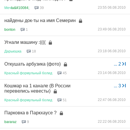
23:55 06.08.2010
Меч
ta&#10084;
39
найдены док-ты на имя Семерин
23:49 06.08.2010
bonton
1
Угнали машину :((((
23:18 06.08.2010
Дарьюшка
18
Откушать арбузика (фото)
...
2
23:14 06.08.2010
Красный
формульный
болид
45
Кошмар на 1 канале (В России
...
3
перевелись невесты)
22:47 06.08.2010
Красный
формульный
болид
51
Парковка в Паркхаусе ?
22:22 06.08.2010
bararaz
9