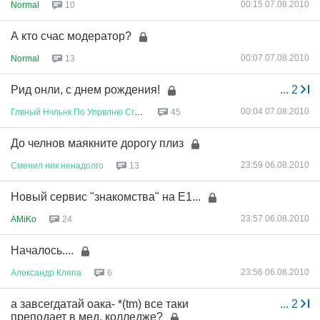
00:15 07.08.2010
Normal
10
А кто счас модератор?
00:07 07.08.2010
Normal
13
Рид онли, с днем рождения!
...
2
00:04 07.08.2010
Глвный
Нчльнк
По
Упрвлню
Сглсв
...
45
До челнов маякните дорогу плиз
23:59 06.08.2010
Сменил
ник
ненадолго
13
Новый сервис "знакомства" на Е1...
23:57 06.08.2010
AMiKo
24
Началось....
23:56 06.08.2010
Александр
Кляпа
6
а завсегдатай оака- *(tm) все таки
...
2
преподает в мед. колледже?