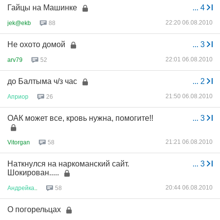
Гайцы на Машинке
...
4
22:20 06.08.2010
jek@ekb
88
Не охото домой
...
3
22:01 06.08.2010
arv79
52
до Балтыма ч/з час
...
2
21:50 06.08.2010
Априор
26
ОАК может все, кровь нужна, помогите!!
...
3
21:21 06.08.2010
Vitorgan
58
Наткнулся на наркоманский сайт.
...
3
Шокирован.....
20:44 06.08.2010
Андрейка
..
58
О погорельцах