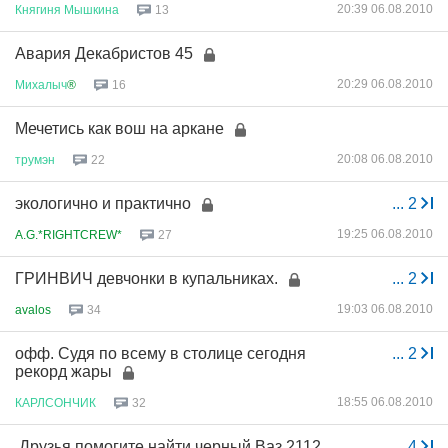
20:39 06.08.2010
Княгиня
Мышкина
13
Авария Декабристов 45
20:29 06.08.2010
Михалыч
®
16
Мечетись как вош на аркане
20:08 06.08.2010
трумэн
22
экологично и практично
...
2
19:25 06.08.2010
A.G.*RIGHTCREW*
27
ГРИНВИЧ девчонки в купальниках.
...
2
19:03 06.08.2010
avalos
34
офф. Судя по всему в столице сегодня
...
2
рекорд жары
18:55 06.08.2010
КАРЛСОНЧИК
32
.Друзья помогите найти черный Ваз 2112
...
4