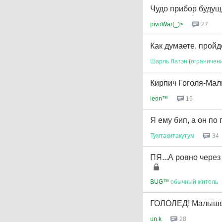
Чудо прибор будущ
pivoWar(_)>
27
Как думаете, пройд
Шарль
Латэн
(
ограничен
Кирпич Гоголя-Мал
leon™
16
Я ему бип, а он по 
Тумтакитакутум
34
ПЯ...А ровно через
BUG™
обычный
житель
ГОЛОЛЕД! Малыше
un.k
28