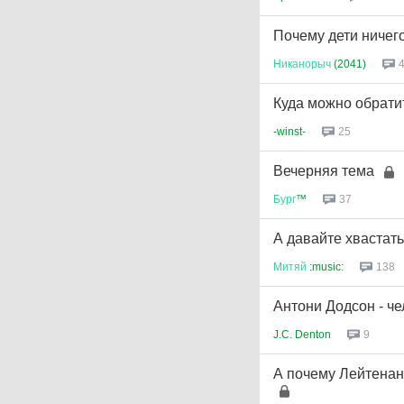
Почему дети ничег
Никанорыч
(2041)
Куда можно обрати
-winst-
25
Вечерняя тема
Бург
™
37
А давайте хвастатьс
Митяй
:music:
138
Антони Додсон - че
J.C. Denton
9
А почему Лейтенан