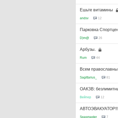
Ешьте витамины
andsv
12
Парковка Спортцен
D)m@
26
Арбузы.
Rum
44
Всем православны
Sagittarius_
81
ОАКЗВ: безлимитн
Вейпер
12
АВТОЭВАКУАТОР!!
Spasmaster
7