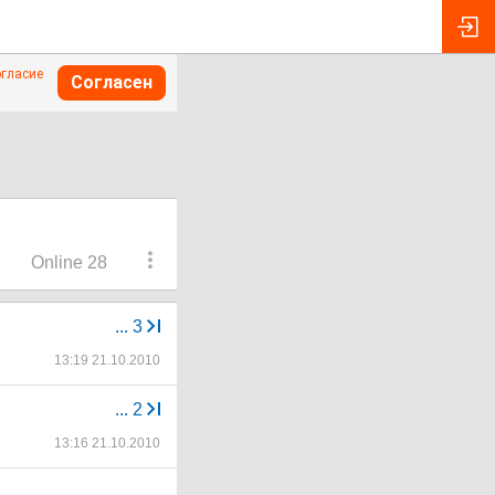
огласие
Согласен
Online 28
...
3
13:19 21.10.2010
...
2
13:16 21.10.2010