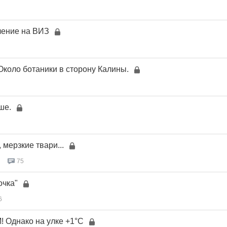
ление на ВИЗ
Около ботаники в сторону Калины.
ше.
мерзкие твари...
75
очка"
6
Однако на улке +1°C