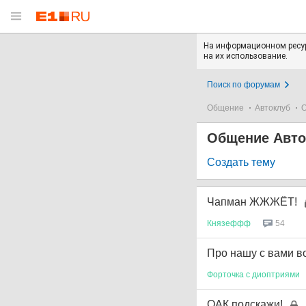
На информационном ресур
на их использование.
Поиск по форумам
Общение
Автоклуб
О
Общение Авто
Создать тему
Чапман ЖЖЖЁТ!
Князеффф
54
Про нашу с вами во
Форточка
с
диоптриями
ОАК подскажи!