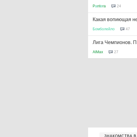
P
а
nt
е
ra
24
Какая вопиющая не
Бомболейло
47
Лига Чемпионов. П
AlMax
27
ЗНАКОМСТВА В