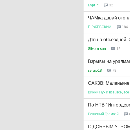
Бург
™
32
ЧАМка давай отоп
П
,
РЖЕВСКИЙ
184
Дтп на объездной. 
Stive-n-sun
12
Взрывы на уралма
sergio18
78
ОАКЗВ: Маленькие, 
Винни
Пух
и
все
,
все
,
все
По НТВ "Интердев
Бешеный
Трамвай
С ДОБРЫМ УТРОМ! 