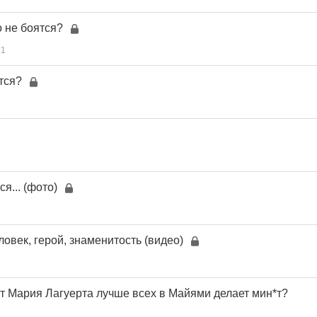
о не боятся?
41
тся?
я... (фото)
ловек, герой, знаменитость (видео)
т Мария Лагуерта лучше всех в Майями делает мин*т?