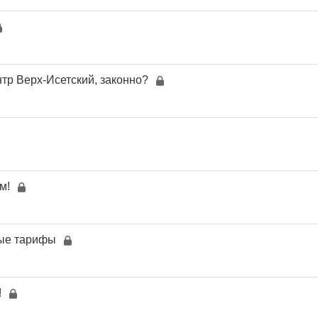
тр Верх-Исетский, законно?
м!
ые тарифы
!