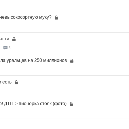
 невысокосортную муку?
асти
8
ла уральцев на 250 миллионов
 есть
! ДТП-> пионерка стояк (фото)