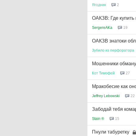
Ягодник
2
ОАКЗВ: Где купить
SergereAKa
19
ОАКЗВ знатоки обл
Зубило
из
перфоратора
Мошенники обману
Кот
Тимофей
27
Мракобесие как оно
Jeffrey Lebowski
22
Забодай тебя комар
Stain ®
15
Пнули табуретку