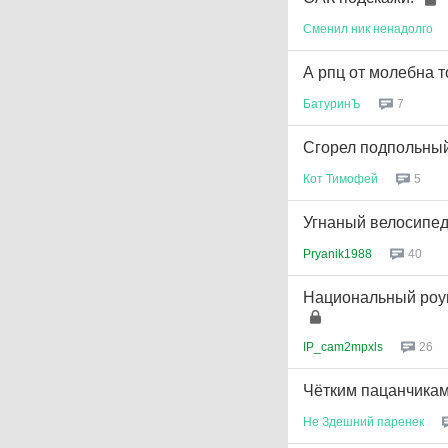
Сменил
ник
ненадолго
А рпц от молебна 
БатуринЪ
7
Сгорел подпольны
Кот
Тимофей
5
Угнаный велосипед
Pryanik1988
40
Национальный роум
IP_cam2mpxls
26
Чётким пацанчикам
Не
Здешний
паренек