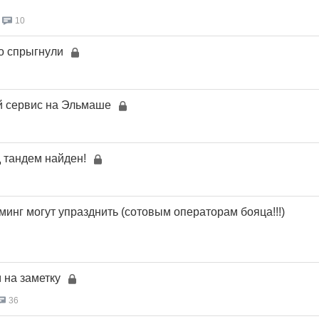
10
то спрыгнули
й сервис на Эльмаше
 тандем найден!
инг могут упразднить (сотовым операторам бояца!!!)
 на заметку
36