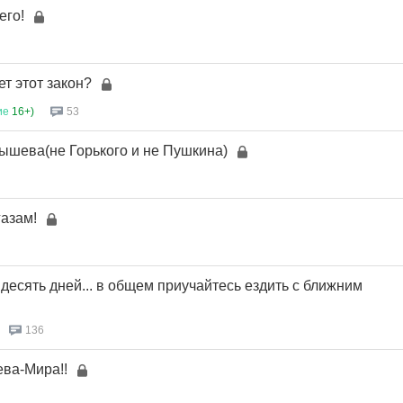
его!
ет этот закон?
ие
16+)
53
ышева(не Горького и не Пушкина)
газам!
 десять дней... в общем приучайтесь ездить с ближним
136
ва-Мира!!