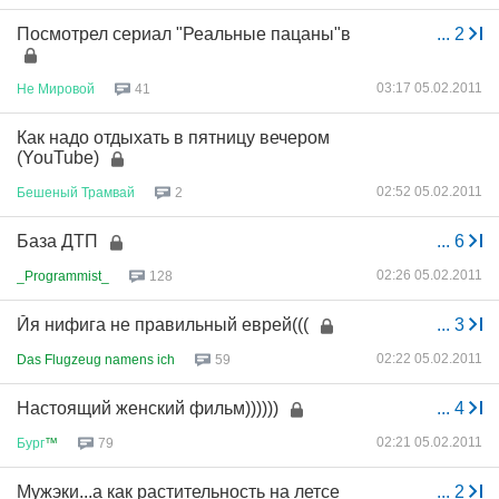
Посмотрел сериал "Реальные пацаны"в
...
2
03:17 05.02.2011
Не
Мировой
41
Как надо отдыхать в пятницу вечером
(YouTube)
02:52 05.02.2011
Бешеный
Трамвай
2
База ДТП
...
6
02:26 05.02.2011
_Programmist_
128
Йя нифига не правильный еврей(((
...
3
02:22 05.02.2011
Das Flugzeug namens ich
59
Настоящий женский фильм))))))
...
4
02:21 05.02.2011
Бург
™
79
Мужэки...а как растительность на летсе
...
2