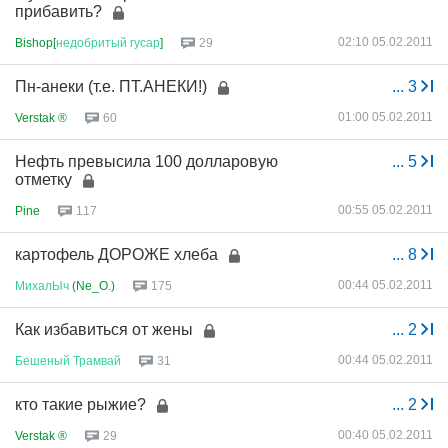
прибавить?
02:10 05.02.2011
Bishop[
недобритый
гусар
]
29
Пн-анеки (т.е. ПТ.АНЕКИ!)
...
3
01:00 05.02.2011
Verstak ®
60
Нефть превысила 100 долларовую
...
5
отметку
00:55 05.02.2011
Pine
117
картофель ДОРОЖЕ хлеба
...
8
00:44 05.02.2011
МихалЫч
(Ne_O.)
175
Как избавиться от жены
...
2
00:44 05.02.2011
Бешеный
Трамвай
31
кто такие рыжие?
...
2
00:40 05.02.2011
Verstak ®
29