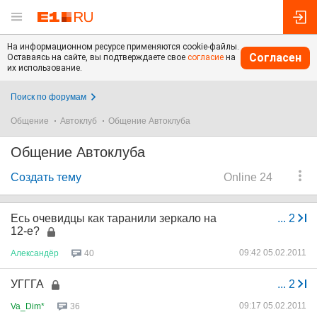
На информационном ресурсе применяются cookie-файлы.
Согласен
Оставаясь на сайте, вы подтверждаете свое
согласие
на
их использование.
Поиск по форумам
Общение
Автоклуб
Общение Автоклуба
Общение Автоклуба
Создать тему
Online 24
Есь очевидцы как таранили зеркало на
...
2
12-е?
09:42 05.02.2011
Александёр
40
УГГГА
...
2
09:17 05.02.2011
Va_Dim*
36