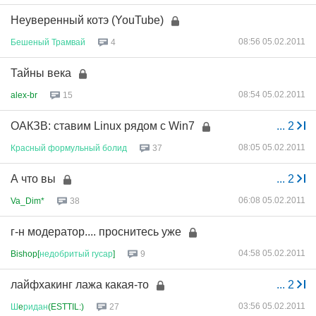
Неуверенный котэ (YouTube)
08:56 05.02.2011
Бешеный
Трамвай
4
Тайны века
08:54 05.02.2011
alex-br
15
ОАКЗВ: ставим Linux рядом с Win7
...
2
08:05 05.02.2011
Красный
формульный
болид
37
А что вы
...
2
06:08 05.02.2011
Va_Dim*
38
г-н модератор.... проснитесь уже
04:58 05.02.2011
Bishop[
недобритый
гусар
]
9
лайфхакинг лажа какая-то
...
2
03:56 05.02.2011
Ш
e
ридан
(ESTTIL:)
27