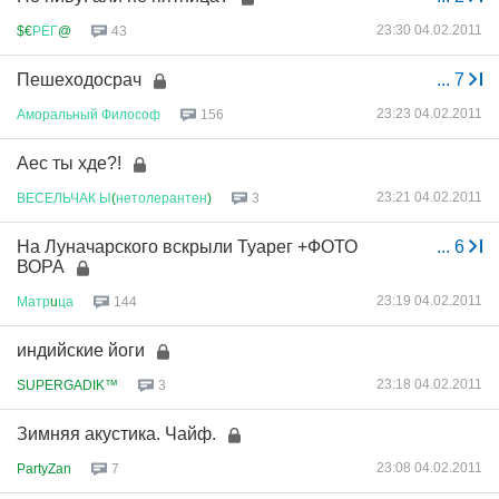
23:30 04.02.2011
$€
РЁГ
@
43
Пешеходосрач
...
7
23:23 04.02.2011
Аморальный
Философ
156
Аес ты хде?!
23:21 04.02.2011
ВЕСЕЛЬЧАК
Ы
(
нетолерантен
)
3
На Луначарского вскрыли Туарег +ФОТО
...
6
ВОРА
23:19 04.02.2011
Матр
u
ца
144
индийские йоги
23:18 04.02.2011
SUPERGADIK™
3
Зимняя акустика. Чайф.
23:08 04.02.2011
PartyZan
7