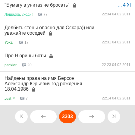
"Бумагу в унитаз не бросать"
...
4
22:34 04.02.2011
Лошадка
,
уходи
!
77
Долбить стены опасно для Оскара)) или
уважайте соседей
22:31 04.02.2011
Yokai
17
Про Нюрины боты
22:23 04.02.2011
packler
20
Найдены права на имя Берсон
Александр Юрьевич год рождения
18.04.1986
22:14 04.02.2011
Just™
7
3303