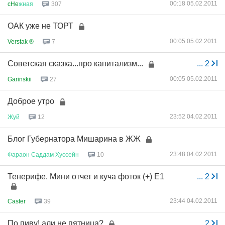
00:18 05.02.2011
cHe
жная
307
ОАК уже не ТОРТ
00:05 05.02.2011
Verstak ®
7
Советская сказка...про капитализм...
...
2
00:05 05.02.2011
Garinskii
27
Доброе утро
23:52 04.02.2011
Жуй
12
Блог Губернатора Мишарина в ЖЖ
23:48 04.02.2011
Фараон
Саддам
Хуссейн
10
Тенерифе. Мини отчет и куча фоток (+) Е1
...
2
23:44 04.02.2011
Caster
39
По пиву! али не пятница?
...
2