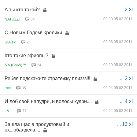
А ты кто такой?
...
2
00:39 05.02.2011
NATUZZI
34
С Новым Годом! Кролики
00:36 05.02.2011
UlAlex
2
Кто такие эфиопы?
00:29 05.02.2011
S.V.(BMW)™
24
Ребяя подскажите стратежку плиззз!!!
...
2
00:24 05.02.2011
ггпк
35
И лоб свой напудри, и волосы кудри....
...
4
00:24 05.02.2011
_&_
77
Зашла щас в продуктовый и
...
13
ох...обалдела....