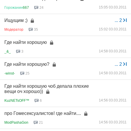
15:05 03.03.2011
Горожанин
667
24
Ищущим ;)
...
2
15:02 03.03.2011
Модератор
35
Где найти хорошую
14:58 03.03.2011
_&_
3
Где найти хорошую?
...
2
14:58 03.03.2011
-winst-
25
Где найти хорошую чоб делала плохие
вещи оч хорошо))
14:56 03.03.2011
KuzNETsOFF™
6
про Гомесексуалистов! где найти....
14:56 03.03.2011
ModPashaGon
21