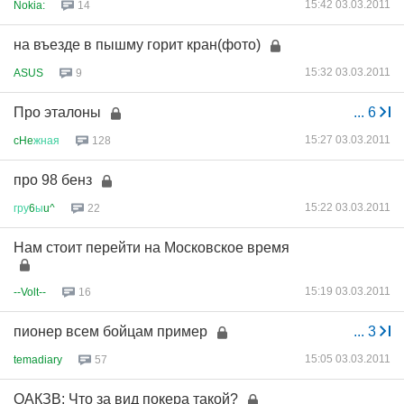
15:42 03.03.2011
Nokia:
14
на въезде в пышму горит кран(фото)
15:32 03.03.2011
ASUS
9
Про эталоны
...
6
15:27 03.03.2011
cHe
жная
128
про 98 бенз
15:22 03.03.2011
гру
6
ы
u^
22
Нам стоит перейти на Московское время
15:19 03.03.2011
--Volt--
16
пионер всем бойцам пример
...
3
15:05 03.03.2011
temadiary
57
ОАКЗВ: Что за вид покера такой?