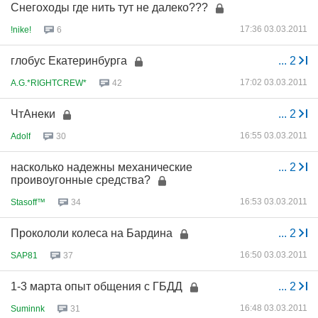
Снегоходы где нить тут не далеко???
17:36 03.03.2011
!nike!
6
глобус Екатеринбурга
...
2
17:02 03.03.2011
A.G.*RIGHTCREW*
42
ЧтАнеки
...
2
16:55 03.03.2011
Adolf
30
насколько надежны механические
...
2
проивоугонные средства?
16:53 03.03.2011
Stasoff™
34
Прокололи колеса на Бардина
...
2
16:50 03.03.2011
SAP81
37
1-3 марта опыт общения с ГБДД
...
2
16:48 03.03.2011
Suminnk
31