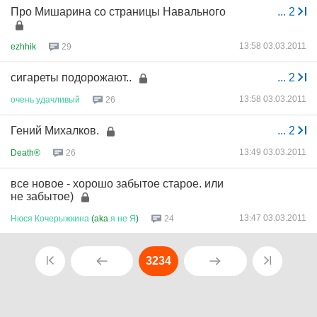
Про Мишарина со страницы Навального
...
2
13:58 03.03.2011
ezhhik
29
сигареты подорожают..
...
2
13:58 03.03.2011
очень
удачливый
26
Гений Михалков.
...
2
13:49 03.03.2011
Death®
26
все новое - хорошо забытое старое. или
не забытое)
13:47 03.03.2011
Нюся
Кочерыжкина
(aka
я
не
Я
)
24
3234