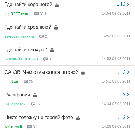
Где найти хорошего?
...
13
14:54 03.03.2011
ImpREZZovna.
314
Где найти среднюю?
14:53 03.03.2011
звуковая
техника
2
Где найти плохую?
14:53 03.03.2011
Зиленый
толстячок
8
ОАКЗВ: Чем отмывается штрих?
...
2
14:41 03.03.2011
die Nixe
25
Русофобия
...
3
14:34 03.03.2011
Не
Мировой
59
Никто тележку не терял? фото
...
2
14:28 03.03.2011
white_w
о
lf
34