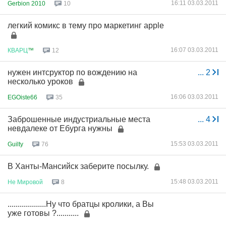
16:11 03.03.2011
Gerbion 2010
10
легкий комикс в тему про маркетинг apple
16:07 03.03.2011
КВАРЦ
™
12
нужен интсруктор по вождению на
...
2
несколько уроков
16:06 03.03.2011
EGOiste66
35
Заброшенные индустриальные места
...
4
невдалеке от Ебурга нужны
15:53 03.03.2011
Guilty
76
В Ханты-Мансийск заберите посылку.
15:48 03.03.2011
Не
Мировой
8
...................Ну что братцы кролики, а Вы
уже готовы ?...........