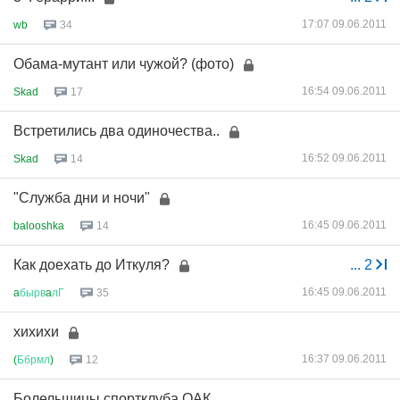
17:07 09.06.2011
wb
34
Обама-мутант или чужой? (фото)
16:54 09.06.2011
Skad
17
Встретились два одиночества..
16:52 09.06.2011
Skad
14
"Служба дни и ночи"
16:45 09.06.2011
balooshka
14
Как доехать до Иткуля?
...
2
16:45 09.06.2011
a
бырв
a
лГ
35
хихихи
16:37 09.06.2011
(
Ббрмл
)
12
Болельщицы спортклуба ОАК