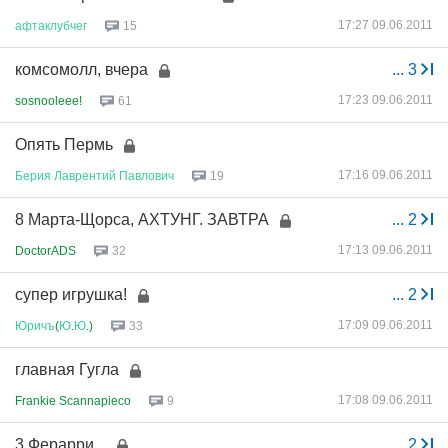
17:27 09.06.2011
афтаклубчег
15
комсомолл, вчера
...
3
17:23 09.06.2011
sosnooleee!
61
Опять Пермь
17:16 09.06.2011
Берия
Лаврентий
Павлович
19
8 Марта-Щорса, АХТУНГ. ЗАВТРА
...
2
17:13 09.06.2011
DoctorADS
32
супер игрушка!
...
2
17:09 09.06.2011
Юричъ
(
Ю
.
Ю
.)
33
главная Гугла
17:08 09.06.2011
Frankie Scannapieco
9
3 Ферарри...
...
2