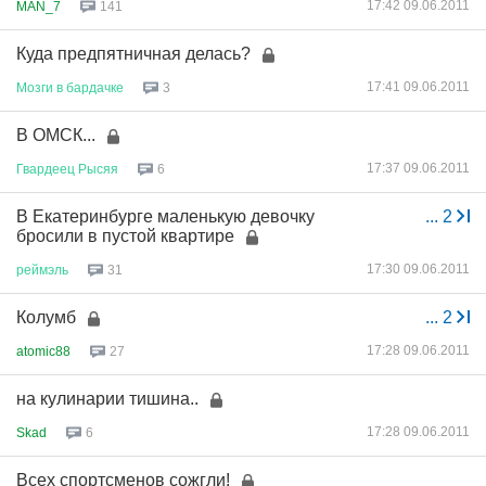
17:42 09.06.2011
MAN_7
141
Куда предпятничная делась?
17:41 09.06.2011
Мозги
в
бардачке
3
В ОМСК...
17:37 09.06.2011
Гвардеец
Рысяя
6
В Екатеринбурге маленькую девочку
...
2
бросили в пустой квартире
17:30 09.06.2011
реймэль
31
Колумб
...
2
17:28 09.06.2011
atomic88
27
на кулинарии тишина..
17:28 09.06.2011
Skad
6
Всех спортсменов сожгли!