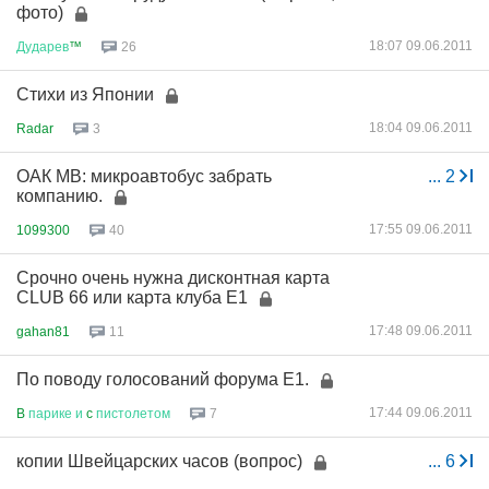
фото)
18:07 09.06.2011
Дударев
™
26
Стихи из Японии
18:04 09.06.2011
Radar
3
ОАК МВ: микроавтобус забрать
...
2
компанию.
17:55 09.06.2011
1099300
40
Срочно очень нужна дисконтная карта
CLUB 66 или карта клуба Е1
17:48 09.06.2011
gahan81
11
По поводу голосований форума Е1.
17:44 09.06.2011
B
парике
и
c
пистолетом
7
копии Швейцарских часов (вопрос)
...
6