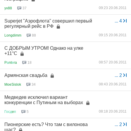
09:23 20.06.2011
yv88
37
Superjet "Аэрофлота" совершил первый
...
4
регулярный рейс в РФ
09:15 20.06.2011
Longdimm
88
С ДОБРЫМ УТРОМ! Однако на улке
+11°C
08:57 20.06.2011
P
а
nt
е
ra
18
Армянская свадьба
...
2
08:43 20.06.2011
MoeSislok
34
Медведев исключил вариант
конкуренции с Путиным на выборах
08:18 20.06.2011
Госд
e
п
5
Пионерские есть? Что там с вилонова
...
2
щас?