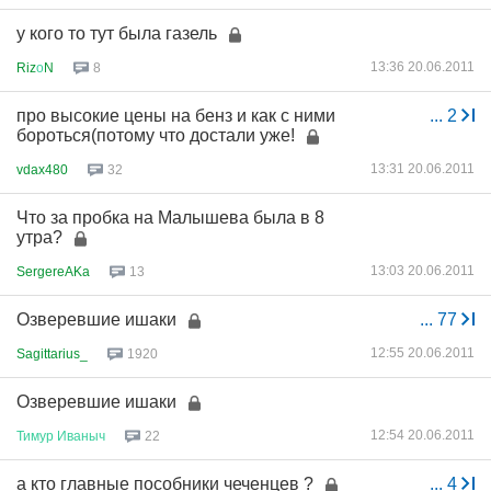
у кого то тут была газель
13:36 20.06.2011
Riz
о
N
8
про высокие цены на бенз и как с ними
...
2
бороться(потому что достали уже!
13:31 20.06.2011
vdax480
32
Что за пробка на Малышева была в 8
утра?
13:03 20.06.2011
SergereAKa
13
Озверевшие ишаки
...
77
12:55 20.06.2011
Sagittarius_
1920
Озверевшие ишаки
12:54 20.06.2011
Тимур
Иваныч
22
а кто главные пособники чеченцев ?
...
4