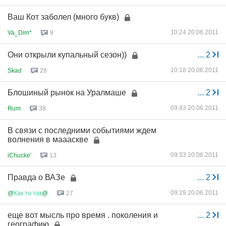
Ваш Кот заболел (много букв)
10:24 20.06.2011
Va_Dim*
9
Они открыли купальный сезон))
...
2
10:18 20.06.2011
Skad
28
Блошиный рынок на Уралмаше
...
2
09:43 20.06.2011
Rum
38
В связи с последними событиями ждем
волнения в маааскве
09:33 20.06.2011
iChucke'
13
Правда о ВАЗе
...
2
09:29 20.06.2011
@
Как
то
так
@
27
еще вот мысль про время . поколения и
...
2
географию