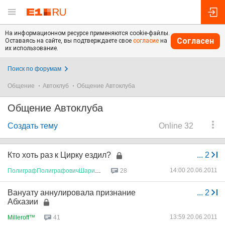
На информационном ресурсе применяются cookie-файлы.
Согласен
Оставаясь на сайте, вы подтверждаете свое
согласие
на
их использование.
Поиск по форумам
Общение
Автоклуб
Общение Автоклуба
Общение Автоклуба
Создать тему
Online 32
Кто хоть раз к Цирку ездил?
...
2
14:00 20.06.2011
ПолиграфПолиграфовичШариков
28
Вануату аннулировала признание
...
2
Абхазии
13:59 20.06.2011
Milleroff™
41