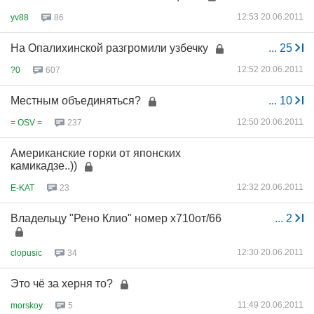
12:53 20.06.2011
yv88
86
На Опалихинской разгромили узбечку
...
25
12:52 20.06.2011
?0
607
Местным объединяться?
...
10
12:50 20.06.2011
= OSV =
237
Американские горки от японских
камикадзе..))
12:32 20.06.2011
E-KAT
23
Владельцу "Рено Клио" номер х710от/66
...
2
12:30 20.06.2011
clopusic
34
Это чё за херня то?
11:49 20.06.2011
morskoy
5