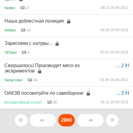
08:11 20.06.2011
Nodex
27
Наша доблестная полиция
04:30 20.06.2011
AnMax
19
Зарисовки с натуры...
02:51 20.06.2011
YESaul
8
Свершилось! Производят мясо из
...
2
экскриментов
01:46 20.06.2011
Serial User
49
ОАКЗВ посоветуйте по самобороне
...
3
01:11 20.06.2011
Беспартийный
атеист
68
2966