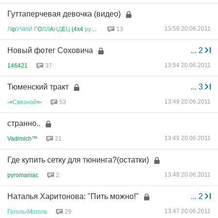
Гуттаперчевая девочка (видео)
13:58 20.06.2011
Л
ip
УЧИЙ
Г
O
ЛЛ
A
НД
E
Ц
(4x4
рулит
)
13
Новый фотег Соховича
...
2
13:54 20.06.2011
146421
37
Тюменский тракт
...
3
13:49 20.06.2011
-=
Связной
=-
53
странно..
13:49 20.06.2011
Vadimich™
21
Где купить сетку для тюнинга?(остатки)
13:48 20.06.2011
pyromaniac
2
Наталья Харитонова: "Пить можно!"
...
2
13:47 20.06.2011
Гоголь
-
Моголь
29