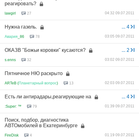
реагировать?
04:32 09.07.2011
lawgirl
27
Нужна газель.
...
4
03:05 09.07.2011
Авария
_86
78
ОКАЗВ "Божьи коровки" кусаются?
...
2
03:02 09.07.2011
s.enns
32
Пятничное НЮ раскрыто
02:03 09.07.2011
ARTeB (
Планетарный
вопрос
)
13
Есть ли антирадары,реагирующие на
...
4
01:39 09.07.2011
:Super: ™
79
Поиск, подбор, диагностика
АВТОмобилей в Екатеринбурге
01:19 09.07.2011
FireDisk
4