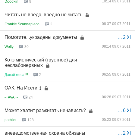
10:14 09.07.2011
Doodkin
9
Читать не вредо, вредно не читать
08:37 09.07.2011
Frankie Scannapieco
2
Помогите...украдены документы
...
2
08:14 09.07.2011
Welly
30
Котэ мистический (грустное) для
неслабонервных
06:55 09.07.2011
Давай
мяса
!!!!
2
ОАК. На Исети :(
06:28 09.07.2011
-=AVA=-
24
Может хватит разжигать ненависть?
...
6
05:23 09.07.2011
packler
128
вневедомственная охрана обязаны
...
2