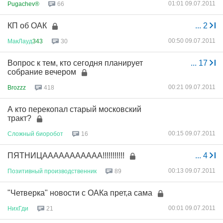
01:01 09.07.2011
Pugachev®
66
КП об ОАК
...
2
00:50 09.07.2011
МакЛауд
343
30
Вопрос к тем, кто сегодня планирует
...
17
собрание вечером
00:21 09.07.2011
Brozzz
418
А кто перекопал старый московский
тракт?
00:15 09.07.2011
Сложный
биоробот
16
ПЯТНИЦААААААААААА!!!!!!!!!!!
...
4
00:13 09.07.2011
Позитивный
производственник
89
"Четверка" новости с ОАКа прет,а сама
00:01 09.07.2011
НихГди
21