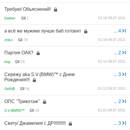
Требую! Объяснений!
01:18 09.07.2011
Darker-
1
а всё же мужики лучше баб готовят
...
4
01:18 09.07.2011
cHe
ж
79
Партия ОАК?
...
2
01:12 09.07.2011
ilog
29
Сережу aka S.V.(BMW)™ с Днем
...
3
Рождения!!!
01:12 09.07.2011
Gelll@
56
ОПС "Трикотаж"
...
2
01:01 09.07.2011
S.V.(BMW)™
29
Свету/ Джамелия/ с ДР!!!!!!!!!!
...
3