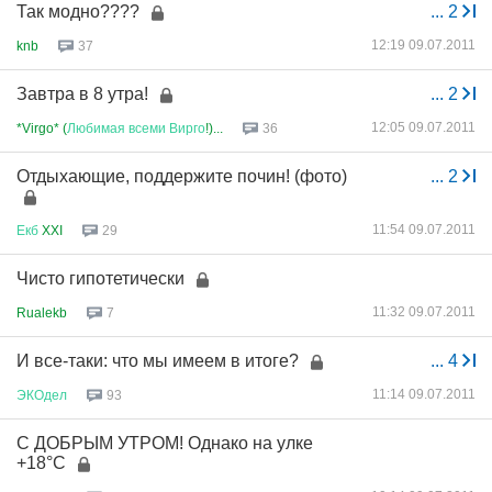
Так модно????
...
2
12:19 09.07.2011
knb
37
Завтра в 8 утра!
...
2
12:05 09.07.2011
*Virgo* (
Любимая
всеми
Вирго
!)...
36
Отдыхающие, поддержите почин! (фото)
...
2
11:54 09.07.2011
Екб
XXI
29
Чисто гипотетически
11:32 09.07.2011
Rualekb
7
И все-таки: что мы имеем в итоге?
...
4
11:14 09.07.2011
ЭКОдел
93
С ДОБРЫМ УТРОМ! Однако на улке
+18°C