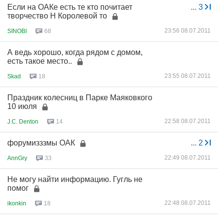
Если на ОАКе есть те кто почитает
...
3
творчество Н Королевой то
23:56 08.07.2011
SINOBI
68
А ведь хорошо, когда рядом с домом,
есть такое место..
23:55 08.07.2011
Skad
18
Праздник колесниц в Парке Маяковкого
10 июля
22:58 08.07.2011
J.C. Denton
14
форумизззмы ОАК
...
2
22:49 08.07.2011
AnnGry
33
Не могу найти информацию. Гугль не
помог
22:48 08.07.2011
ikonkin
18