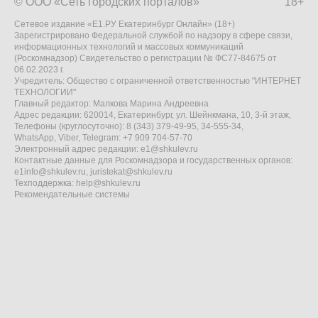
© ООО «Сеть городских порталов»
18+
Сетевое издание «Е1.РУ Екатеринбург Онлайн» (18+)
Зарегистрировано Федеральной службой по надзору в сфере связи,
информационных технологий и массовых коммуникаций
(Роскомнадзор) Свидетельство о регистрации № ФС77-84675 от
06.02.2023 г.
Учредитель: Общество с ограниченной ответственностью "ИНТЕРНЕТ
ТЕХНОЛОГИИ"
Главный редактор: Малкова Марина Андреевна
Адрес редакции: 620014, Екатеринбург, ул. Шейнкмана, 10, 3-й этаж,
Телефоны (круглосуточно): 8 (343) 379-49-95, 34-555-34,
WhatsApp, Viber, Telegram: +7 909 704-57-70
Электронный адрес редакции:
e1@shkulev.ru
Контактные данные для Роскомнадзора и государственных органов:
e1info@shkulev.ru
,
juristekat@shkulev.ru
Техподдержка:
help@shkulev.ru
Рекомендательные системы