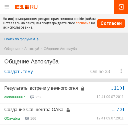
На информационном ресурсе применяются cookie-файлы.
Согласен
Оставаясь на сайте, вы подтверждаете свое
согласие
на
их использование.
Поиск по форумам
Общение
Автоклуб
Общение Автоклуба
Общение Автоклуба
Создать тему
Online 33
Результаты встречи у вечного огня
...
11
12:41 09.07.2011
elena666667
252
Создание Call центра ОАКа
...
7
12:41 09.07.2011
QQzyabra
166