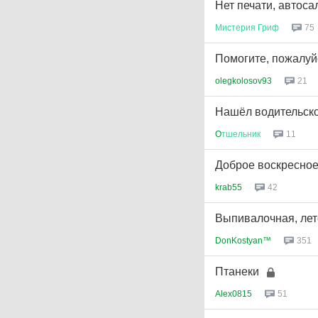
Нет печати, автоса
Мистерия
Гриф
75
Помогите, пожалуй
olegkolosov93
21
Нашёл водительск
O
тшельник
11
Доброе воскресное
krab55
42
Выпивалочная, ле
DonKostyan™
351
Птанеки
Alex0815
51