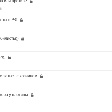
за или против?
8
енты в РФ
билисты))
го.
язаться с хозяином
вера у плотины