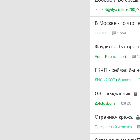
°•._.•°N@dya (shrek200)°•.
В Москве - то что тв
Цветы
9654
Флудилка. Разврат
Anna-K (
оак
сдох
)
1
ГКЧП - сейчас бы н
ЛИСыйКОТ
(
бывает
.........
G8 - нежданчик
Zolotovboris
26
Странная кража
Прекрасный
человек