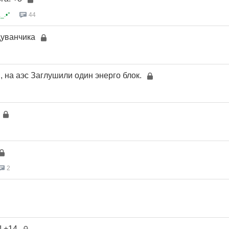
_.•°
44
дуванчика
и, на аэс Заглушили один энерго блок.
2
! +14