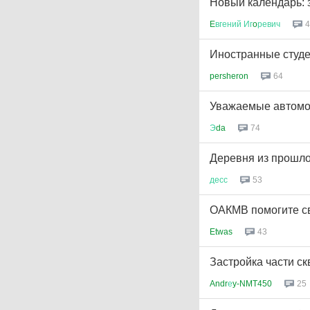
Новый календарь: 
E
вгений
Иг
o
ревич
4
Иностранные студ
persheron
64
Уважаемые автомо
Э
da
74
Деревня из прошло
десс
53
ОАКМВ помогите св
Etwas
43
Застройка части ск
Andr
е
y-NMT450
25