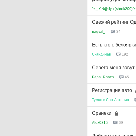
°•._.•°N@dya (shrek200)°•.
Свежий рейтинг О
nagval_
34
Есть кто с белоярк
Скандинав
192
Серега меня зовут
Papa_Roach
45
Регистрация авто
Туман
в
Сан
-
Антонио
Сранеки
Alex0815
69
Доброе утро среды