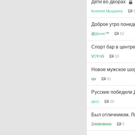
Дети во дворах
Княгиня
Мышкина
Доброе утро понед
@
Денис
™
52
Спорт бар в центр
V
О
Y
А
G
10
Новое мужское шо
njv
41
Русские победили 
десс
20
Был отличником. Л
Zolotovboris
5