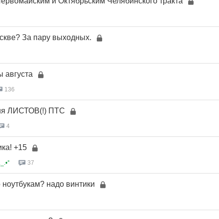
ервомайским и Октябрьским Челябинского тракта
оскве? За пару выходных.
 августа
136
ия ЛИСТОВ(!) ПТС
4
ка! +15
_.•°
37
о ноутбукам? надо винтики