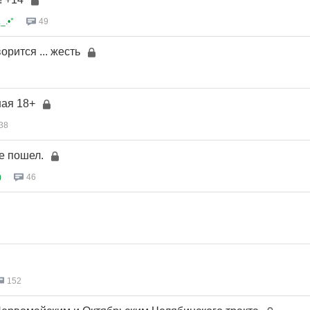
_.•°
49
орится ... жесть
ная 18+
38
е пошел.
)
46
152