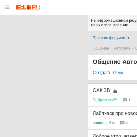
На информационном ресур
на их использование.
Поиск по форумам
Общение
Автоклуб
О
Общение Авто
Создать тему
ОАК ЗВ
Dr
Дровосек
™
1
Лайпхаск про новос
panda_pafos
4
Доброе утро четвер