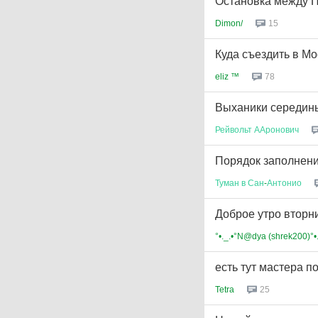
Остановка между П
Dimon/
15
Куда съездить в М
eliz ™
78
Выханики середины
Рейвольт
ААронович
Порядок заполнен
Туман
в
Сан
-
Антонио
Доброе утро вторни
°•._.•°N@dya (shrek200)°•.
есть тут мастера п
Tetra
25