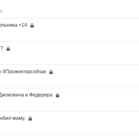
96
ельника +14
е?
у #Прожекторсобчак
Джоковича и Федерера
юбил маму.