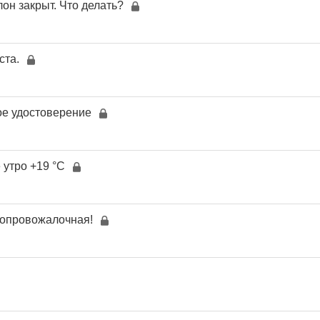
лон закрыт. Что делать?
ста.
ое удостоверение
 утро +19 °C
топровожалочная!