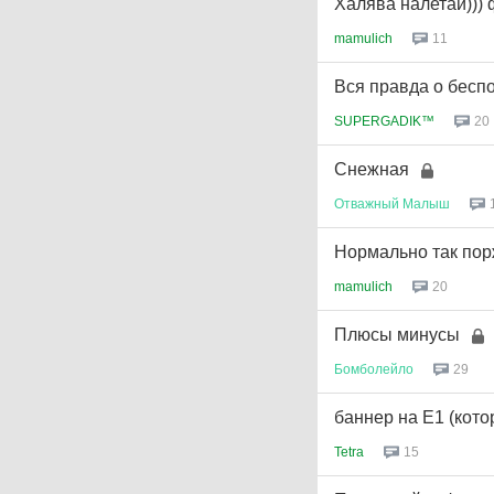
Халява налетай))) 
mamulich
11
Вся правда о бесп
SUPERGADIK™
20
Снежная
Отважный
Малыш
Нормально так поржа
mamulich
20
Плюсы минусы
Бомболейло
29
баннер на E1 (кот
Tetra
15