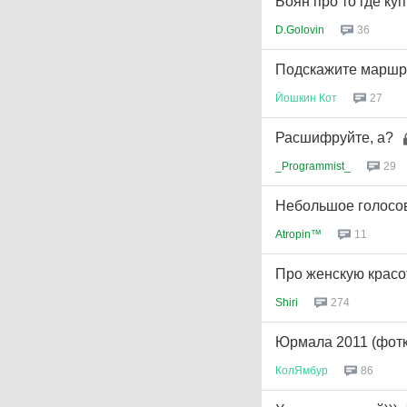
Боян про то где ку
D.Golovin
36
Подскажите маршр
Йошкин
Кот
27
Расшифруйте, а?
_Programmist_
29
Небольшое голосов
Atropin™
11
Про женскую красот
Shiri
274
Юрмала 2011 (фотк
КолЯмбур
86