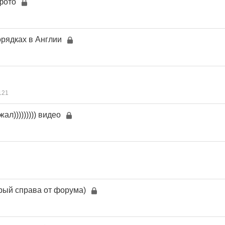
фото
орядках в Англии
121
л))))))))) видео
орый справа от форума)