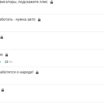
авигаторы, подскажите плис
аботать - нужна авто
но
)
44
аботятся о народе!