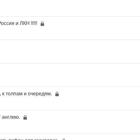
сия и ЛКН !!!!!
 к толпам и очередям.
 англию.