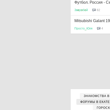
Футбол. Россия - С
Зв
e
р
o
б
o
й
82
Mitsubishi Galant 19
Просто
_
Юля
4
ЗНАКОМСТВА В
ФОРУМЫ В ЕКАТ
ГОРОС