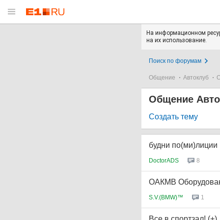
На информационном ресур
на их использование.
Поиск по форумам
Общение
Автоклуб
О
Общение Авто
Создать тему
будни по(ми)лиции
DoctorADS
8
ОАКМВ Оборудован
S.V.(BMW)™
1
Все в спортзал! (+)