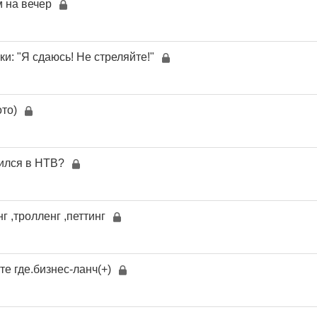
 на вечер
ки: "Я сдаюсь! Не стреляйте!"
ото)
ился в НТВ?
г ,тролленг ,петтинг
е где.бизнес-ланч(+)