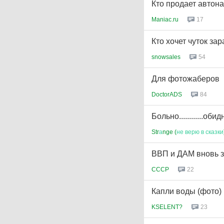
Кто продает автон
Maniac.ru
17
Кто хочет чуток зар
snowsales
54
Для фотожаберов
DoctorADS
84
Больно............обид
Str
а
nge (
не
верю
в
сказки
ВВП и ДАМ вновь з
CCCP
22
Капли воды (фото)
KSELENT?
23