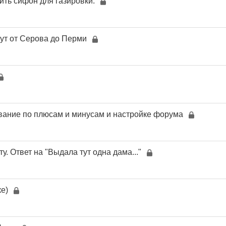
пить сифон для газировки.
ут от Серова до Перми
ание по плюсам и минусам и настройке форума
у. Ответ на "Выдала тут одна дама..."
е)