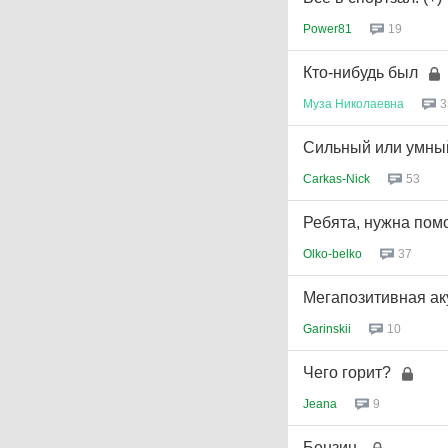
Power81
19
Кто-нибудь был
Муза
Николаевна
3
Сильный или умный
Carkas-Nick
53
Ребята, нужна пом
Olko-belko
37
Мегапозитивная аку
Garinskii
10
Чего горит?
Jeana
9
Бензин.