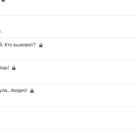
5
. Кто выживет?
ощь!
ла.../видео/