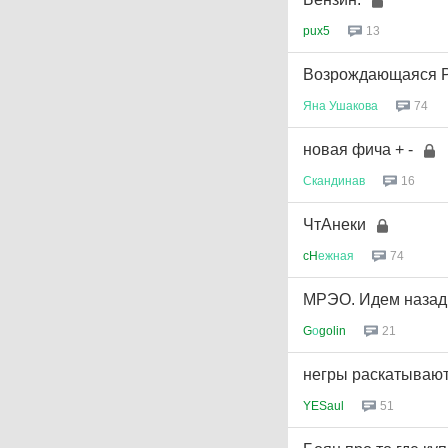
pux5
13
Возрождающаяся Рос
Яна
Ушакова
74
новая фича + -
Скандинав
16
ЧтАнеки
cH
ежная
74
МРЭО. Идем назад,
G
о
golin
21
негры раскатывают
YESaul
51