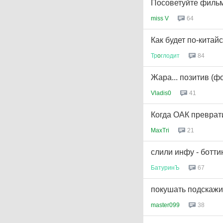
Посоветуйте фильм
miss V
64
Как будет по-китайс
Тр
o
глодит
84
Жара... позитив (ф
Vladis0
41
Когда ОАК преврат
MaxTri
21
слили инфу - боттин
БатуринЪ
67
покушать подскажит
master099
38