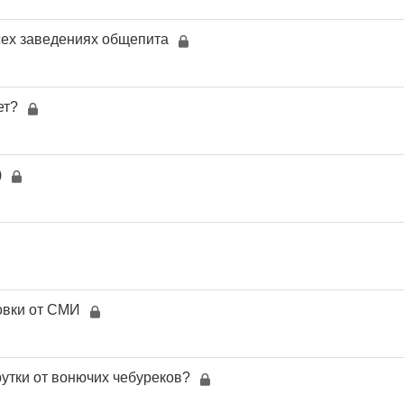
сех заведениях общепита
ет?
)
овки от СМИ
рутки от вонючих чебуреков?