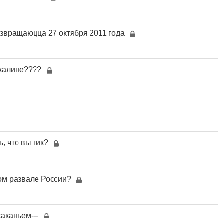
озвращаюцца 27 октября 2011 года
 калине????
, что вы гик?
ром развале России?
каканьем---