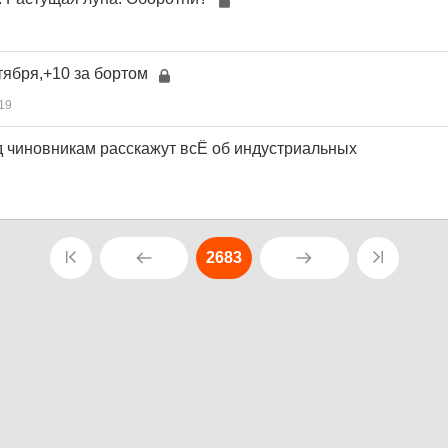
тября,+10 за бортом
19
д чиновникам расскажут всЁ об индустриальных
2683