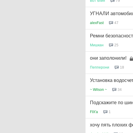
79
Вот
блин
УГНАЛИ автомобил
47
alexFast
Ремни безопаснос
25
Мишкан
они заполонили!
18
Пепперони
Установка водосче
34
~ Wilson ~
Подскажите по ши
1
FIX'a
хочу пять плохих 