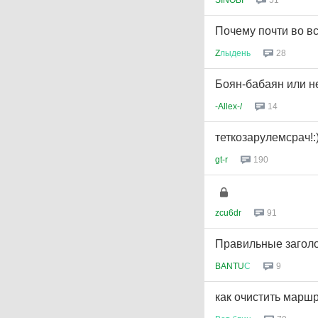
51
SINOBI
Почему почти во в
28
Z
лыдень
Боян-бабаян или н
14
-Allex-/
теткозарулемсрач!:
190
gt-r
91
zcu6dr
Правильные загол
9
BANTU
С
как очистить марш