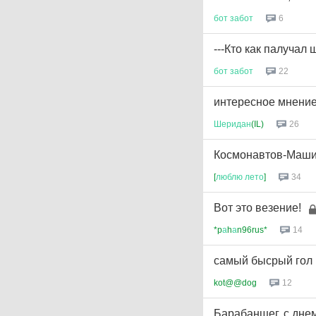
6
бот
забот
---Кто как палучал
22
бот
забот
интересное мнение
26
Шеридан
(IL)
Космонавтов-Машин
34
[
люблю
лето
]
Вот это везение!
14
*p
а
h
а
n96rus*
самый бысрый гол
12
kot@@dog
Барабанщег, с дне