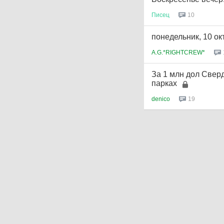
10
Писец
понедельник, 10 ок
A.G.*RIGHTCREW*
За 1 млн дол Свер
парках
19
denico