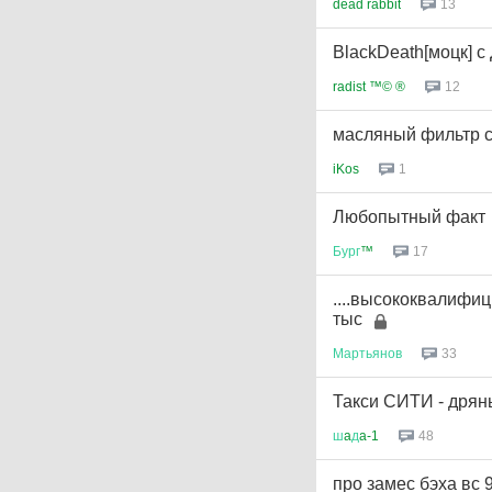
13
dead rabbit
BlackDeath[моцк] с
12
radist ™© ®
масляный фильтр с
1
iKos
Любопытный факт
17
Бург
™
....высококвалифи
тыс
33
Мартьянов
Такси СИТИ - дрян
48
ш
a
д
a-1
про замес бэха вс 