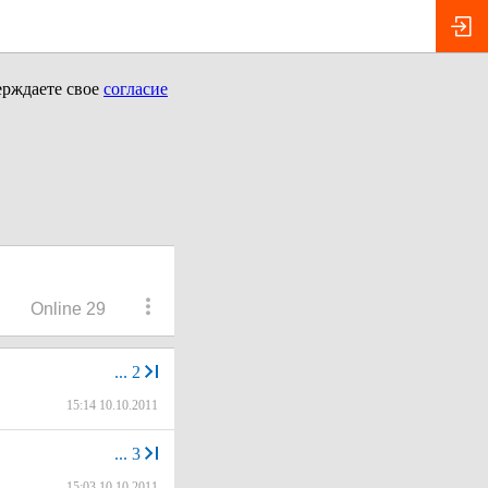
ерждаете свое
согласие
Online 29
...
2
15:14 10.10.2011
...
3
15:03 10.10.2011