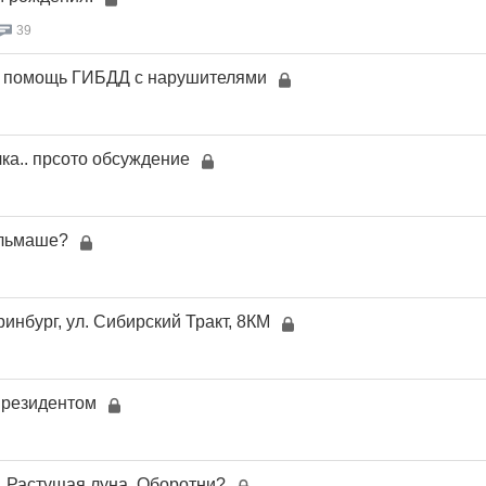
39
о помощь ГИБДД с нарушителями
а.. прсото обсуждение
Эльмаше?
инбург, ул. Сибирский Тракт, 8КМ
 президентом
. Растущая луна. Оборотни?