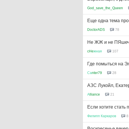
God_save_the_Queen
Еще одна тема пр
78
DoctorADS
Не ЖЖ и не ПЯшечк
107
cHe
жная
Где помыться на 
28
Са
nter79
АЗС Лукойл, Екатер
21
А
lliance
Если хотите стать
8
Филипп
Каркаров
Воскресенье вечер