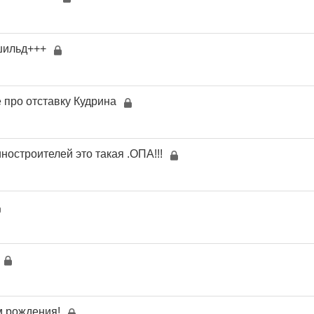
 шильд+++
 про отставку Кудрина
остроителей это такая .ОПА!!!
м рождения!