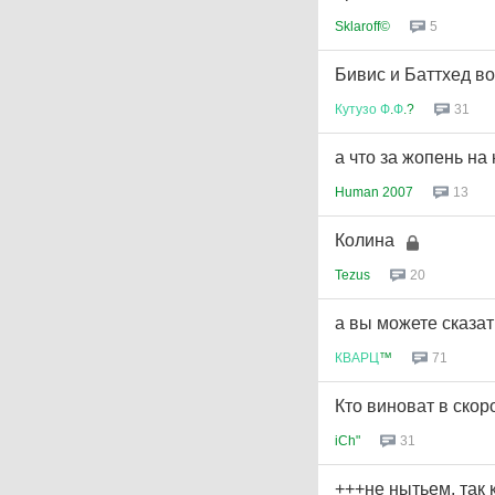
5
Sklaroff©
Бивис и Баттхед в
31
Кутузо
Ф
.
Ф
.?
а что за жопень на
13
Human 2007
Колина
20
Tezus
а вы можете сказать
71
КВАРЦ
™
Кто виноват в ско
31
iCh"
+++не нытьем, так 