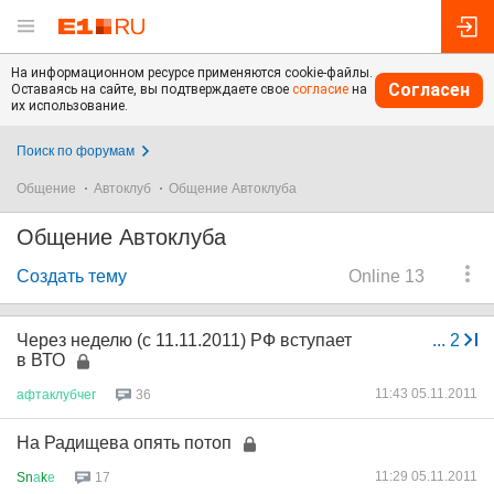
На информационном ресурсе применяются cookie-файлы.
Согласен
Оставаясь на сайте, вы подтверждаете свое
согласие
на
их использование.
Поиск по форумам
Общение
Автоклуб
Общение Автоклуба
Общение Автоклуба
Создать тему
Online 13
Через неделю (с 11.11.2011) РФ вступает
...
2
в ВТО
11:43 05.11.2011
афтаклубчег
36
На Радищева опять потоп
11:29 05.11.2011
Sn
а
k
е
17