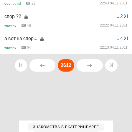
22:43 04.11.2011
ddd[
гость
]
29
спор ?2
...
2
22:22 04.11.2011
wowikv
46
а вот на спор...
...
4
22:13 04.11.2011
wowikv
94
2612
ЗНАКОМСТВА В ЕКАТЕРИНБУРГЕ