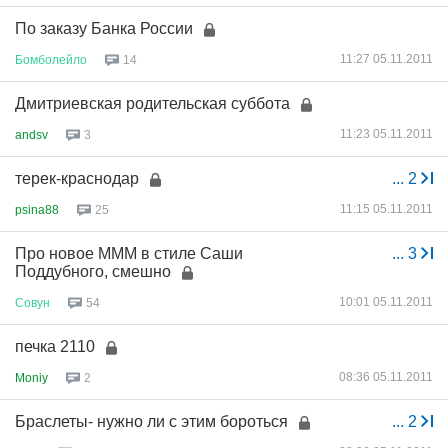
По заказу Банка России
11:27 05.11.2011
Бомболейло
14
Дмитриевская родительская суббота
11:23 05.11.2011
andsv
3
терек-краснодар
...
2
11:15 05.11.2011
psina88
25
Про новое МММ в стиле Саши
...
3
Поддубного, смешно
10:01 05.11.2011
Совун
54
печка 2110
08:36 05.11.2011
Moniy
2
Браслеты- нужно ли с этим бороться
...
2