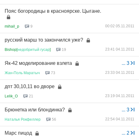
Пояс богородицы в красноярске. Цыгане.
00:02 05.11.2011
mihail_p
9
русский марш то закончился уже?
23:41 04.11.2011
Bishop[
недобритый
гусар
]
19
Як-42 моделирование взлета
...
3
23:33 04.11.2011
Жан
-
Поль
Маратыч
73
дпт 30,10,11 во дворе
23:19 04.11.2011
Lelik_O
21
Брюнетка или блондинка?
...
3
22:54 04.11.2011
Наталья
Рокфеллер
56
Марс пицод
...
2