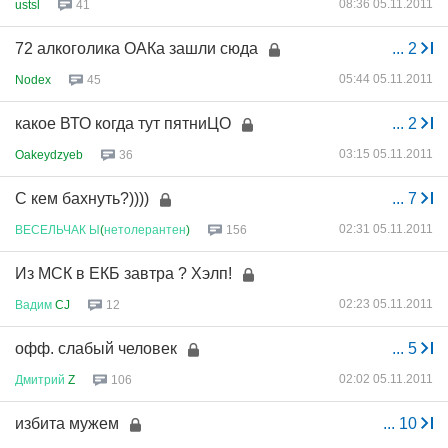
08:36 05.11.2011
ustsl
41
72 алкоголика ОАКа зашли сюда
...
2
05:44 05.11.2011
Nodex
45
какое ВТО когда тут пятниЦО
...
2
03:15 05.11.2011
Oakeydzyeb
36
С кем бахнуть?))))
...
7
02:31 05.11.2011
ВЕСЕЛЬЧАК
Ы
(
нетолерантен
)
156
Из МСК в ЕКБ завтра ? Хэлп!
02:23 05.11.2011
Вадим
CJ
12
офф. слабый человек
...
5
02:02 05.11.2011
Дмитрий
Z
106
избита мужем
...
10