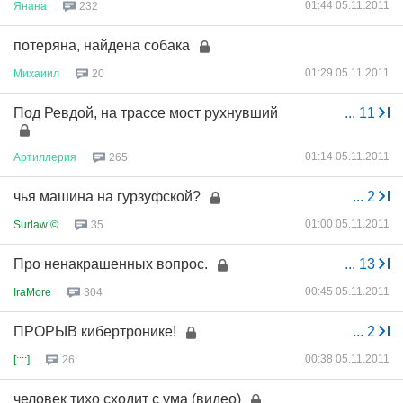
01:44 05.11.2011
Янана
232
потеряна, найдена собака
01:29 05.11.2011
Михаиил
20
Под Ревдой, на трассе мост рухнувший
...
11
01:14 05.11.2011
Артиллерия
265
чья машина на гурзуфской?
...
2
01:00 05.11.2011
Surlaw ©
35
Про ненакрашенных вопрос.
...
13
00:45 05.11.2011
IraMore
304
ПРОРЫВ кибертронике!
...
2
00:38 05.11.2011
[::::]
26
человек тихо сходит с ума (видео)