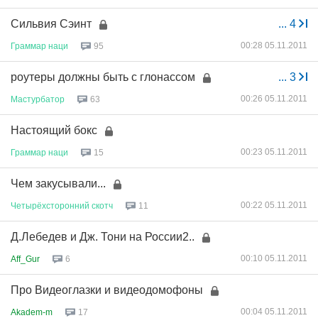
Сильвия Сэинт
...
4
00:28 05.11.2011
Граммар
наци
95
роутеры должны быть с глонассом
...
3
00:26 05.11.2011
Мастурбатор
63
Настоящий бокс
00:23 05.11.2011
Граммар
наци
15
Чем закусывали...
00:22 05.11.2011
Четырёхсторонний
скотч
11
Д.Лебедев и Дж. Тони на России2..
00:10 05.11.2011
Aff_Gur
6
Про Видеоглазки и видеодомофоны
00:04 05.11.2011
Akadem-m
17