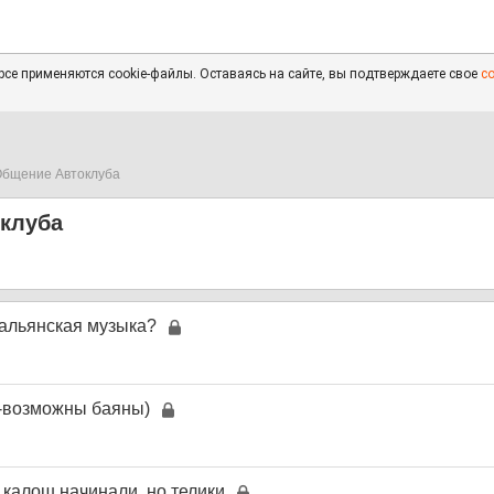
се применяются cookie-файлы. Оставаясь на сайте, вы подтверждаете свое
с
бщение Автоклуба
клуба
тальянская музыка?
 -возможны баяны)
с калош начинали, но телики