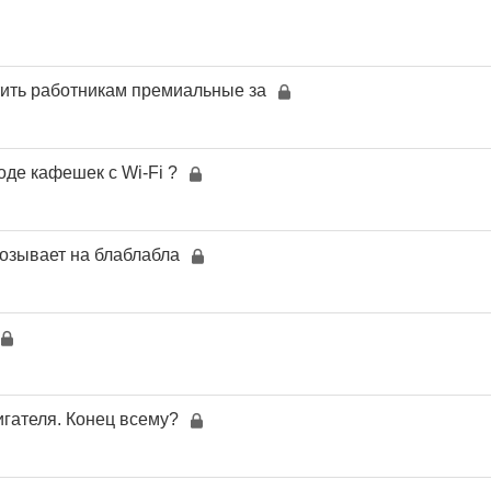
тить работникам премиальные за
роде кафешек с Wi-Fi ?
озывает на блаблабла
игателя. Конец всему?