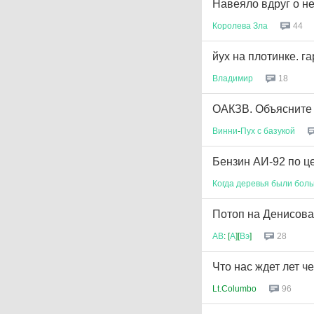
Навеяло вдруг о н
Королева
Зла
44
йух на плотинке. г
Владимир
18
ОАКЗВ. Объясните 
Винни
-
Пух
с
базукой
Бензин АИ-92 по ц
Когда
деревья
были
бол
Потоп на Денисова
АВ
: [
А
][
Вэ
]
28
Что нас ждет лет че
Lt.Columbo
96