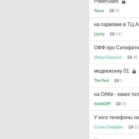
PokerStars
Tezus
25
на парковке в ТЦ 
Uychy
147
ОФФ про Ситифитн
Михал
Борисыч
30
медвежонку 01
The Pest
2
на ОАКе - каких тол
KrolikOFF
35
У кого телефоны н
Стьюи
Гриффин
31