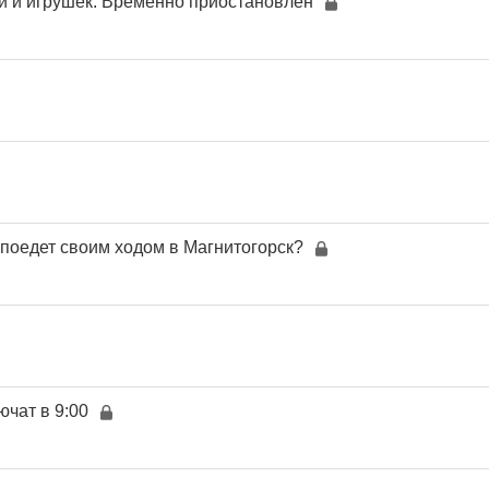
й и игрушек. Временно приостановлен
 поедет своим ходом в Магнитогорск?
ючат в 9:00