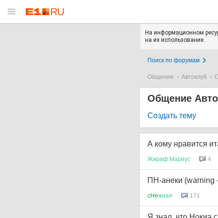
На информационном ресур
на их использование.
Поиск по форумам
Общение
Автоклуб
О
Общение Авто
Создать тему
А кому нравится и
Жираф
Мариус
4
ПН-анеки (warning
cHe
жная
171
Я знал, что Нокиа 