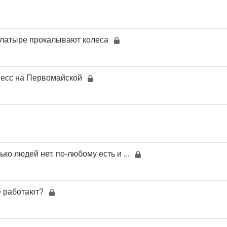
Алатыре прокалывают колеса
есс на Первомайской
ько людей нет. по-любому есть и ...
е работают?