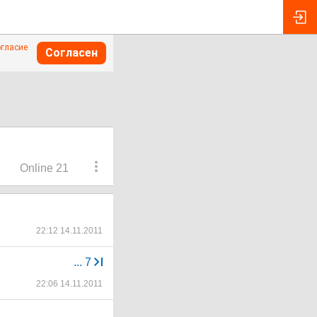
огласие
Согласен
Online 21
22:12 14.11.2011
...
7
22:06 14.11.2011