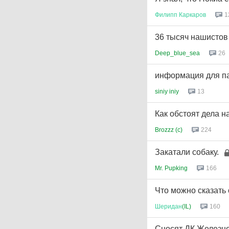
Филипп
Каркаров
1
36 тысяч нашистов
Deep_blue_sea
26
информация для па
siniy iniy
13
Как обстоят дела н
Brozzz (c)
224
Закатали собаку.
Mr. Pupking
166
Что можно сказать
Шеридан
(IL)
160
Сносят ДК Железно