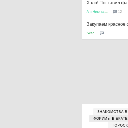
Хэлп! Поставил фар
А
я
Никита
....
12
Закупаем красное с
Skad
11
ЗНАКОМСТВА В
ФОРУМЫ В ЕКАТ
ГОРОС