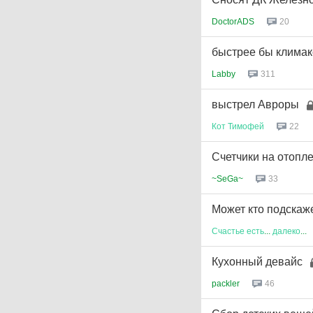
DoctorADS
20
быстрее бы климак
Labby
311
выстрел Авроры
Кот
Тимофей
22
Счетчики на отопл
~SeGa~
33
Может кто подскаж
Счастье
есть
...
далеко
...
Кухонный девайс
packler
46