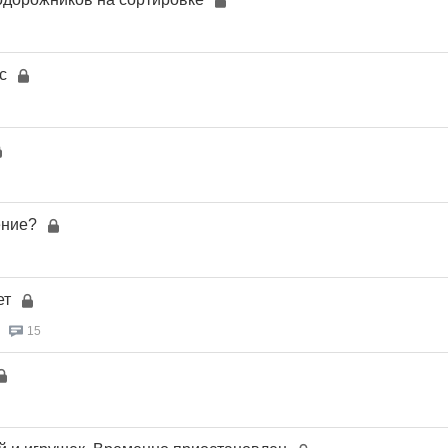
с
ение?
ет
15