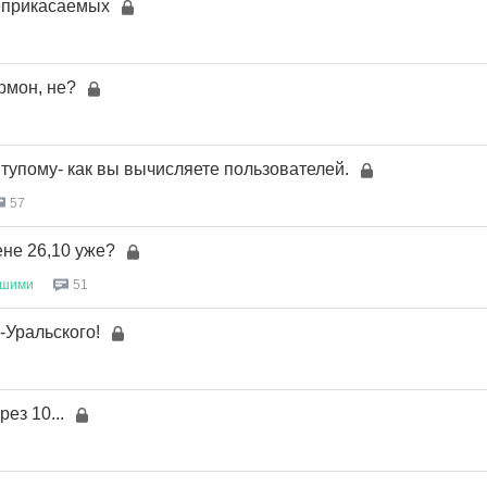
еприкасаемых
армон, не?
тупому- как вы вычисляете пользователей.
57
ене 26,10 уже?
ьшими
51
-Уральского!
рез 10...