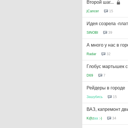
Второй шаг...
jCancer
15
Идея созрела -пла
SINOBI
39
А много у нас в го
Radar
32
Глобус мартышек с
D69
7
Рейдеры в городе
Зашубись
15
ВАЗ, капремонт дв
K@z
аа
:-)
34