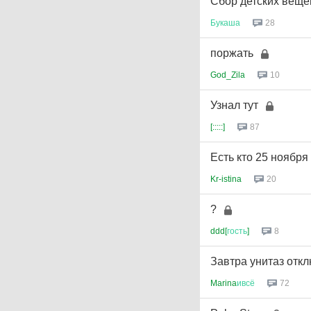
Сбор детских веще
Букаша
28
поржать
God_Zila
10
Узнал тут
[:::::]
87
Есть кто 25 ноября
Kr-istina
20
?
ddd[
гость
]
8
Завтра унитаз откл
Marina
ивсё
72