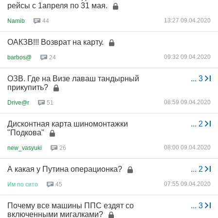
рейсы с 1апреля по 31 мая.
13:27 09.04.2020
Namib
44
ОАКЗВ!!! Возврат на карту.
09:32 09.04.2020
barbos@
24
ОЗВ. Где на Визе лаваш тандырный
...
3
прикупить?
08:59 09.04.2020
Drive@r
51
Дисконтная карта шиномонтажки
...
2
"Подкова"
08:00 09.04.2020
new_vasyuki
26
А какая у Путина операционка?
...
2
07:55 09.04.2020
Им
по
сито
45
Почему все машины ППС ездят со
...
3
включенными мигалками?