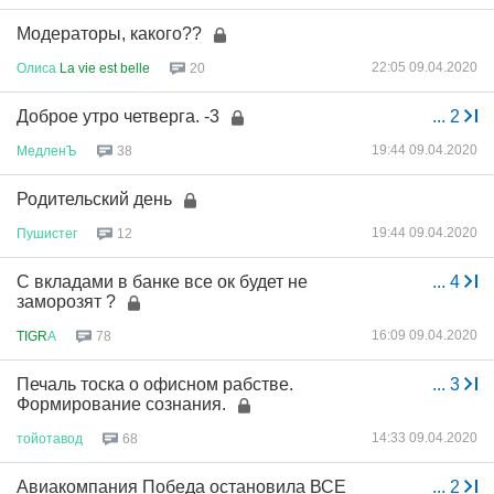
Модераторы, какого??
22:05 09.04.2020
Олиса
La vie est belle
20
Доброе утро четверга. -3
...
2
19:44 09.04.2020
МедленЪ
38
Родительский день
19:44 09.04.2020
Пушистег
12
С вкладами в банке все ок будет не
...
4
заморозят ?
16:09 09.04.2020
TIGR
А
78
Печаль тоска о офисном рабстве.
...
3
Формирование сознания.
14:33 09.04.2020
тойотавод
68
Авиакомпания Победа остановила ВСЕ
...
2