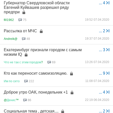
Губернатор Свердловской области
...
4
Евгений Куйвашев разрешил ряду
предпри
19:52 07.04.2020
fill1962
75
Рассылка от МЧС
...
2
19:37 07.04.2020
Andreik@
48
Екатеринбург признали городом с самым
...
3
низким IQ
13:26 07.04.2020
Что
не
так
с
этим
городом
?
69
Кто как переносит самоизоляцию.
...
9
11:08 07.04.2020
Им
по
сито
222
Доброе утро ОАК, понедельник +1
...
4
22:19 06.04.2020
@
Денис
™
86
Социальная тема , детская....
...
2