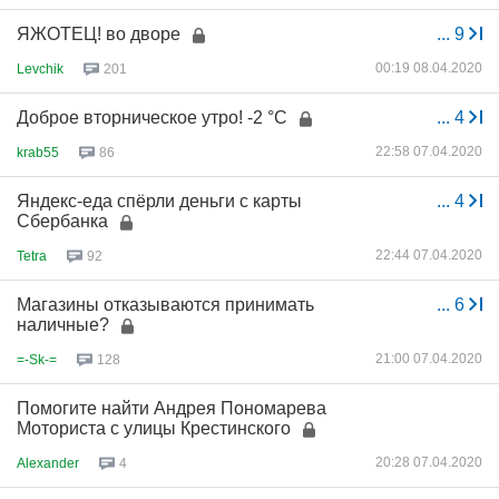
ЯЖОТЕЦ! во дворе
...
9
00:19 08.04.2020
Levchik
201
Доброе вторническое утро! -2 °C
...
4
22:58 07.04.2020
krab55
86
Яндекс-еда спёрли деньги с карты
...
4
Сбербанка
22:44 07.04.2020
Tetra
92
Магазины отказываются принимать
...
6
наличные?
21:00 07.04.2020
=-Sk-=
128
Помогите найти Андрея Пономарева
Моториста с улицы Крестинского
20:28 07.04.2020
Alexander
4