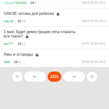
19:29 28.04.2012
УсАтыЙ
VN1500
9
ОАКЗВ: оптика для ребенка
19:20 28.04.2012
nag.val
16
1 мая, будет демострация,типа плакаты
все такое?
18:41 28.04.2012
wrx777
23
Ямы и эстакады
18:36 28.04.2012
lis96
6
2201