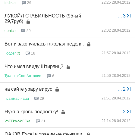
22:25 28.04.2012
inchest
26
ЛУКОЙЛ СТАБИЛЬНОСТЬ (95-ый
...
3
29,7руб)
22:02 28.04.2012
denico
59
Вот и закончилась тяжелая неделя.
21:57 28.04.2012
Госдеп
(r)
18
Что имел ввиду Штирлиц?
21:56 28.04.2012
Туман
в
Сан
-
Антонио
6
на сайте урару вирус
...
2
21:51 28.04.2012
Граммар
наци
29
Нужна кровь подростку!
...
2
21:14 28.04.2012
VoFFka-VoFFka
31
ОАКЗВ Excel и хранимые функции.