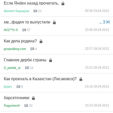
Если Янdех назад прочитать,
00:36 29.04.2012
Филипп
Каркаров
23
хм...фадея то выпустили
...
3
23:48 28.04.2012
AVS™© ®
57
Как дела родина?
23:27 28.04.2012
gospodbog.com
4
Главное дерби страны
23:22 28.04.2012
S_partak_ur
23
Как проехать в Казахстан (Лисаковск)?
23:16 28.04.2012
Бекет
9
барсеточники
23:14 28.04.2012
Pugachev®
20