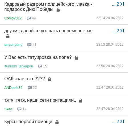
Кадровый разгром полицейского главка -
...
2
подарок к Дню Победы
23:14 28.04.2012
Como2012
44
друзья, давай-те угощать современостью
...
2
23:13 28.04.2012
мяумяумяу
41
У Вас есть татуировка на попе?
22:50 28.04.2012
Филипп
Каркаров
15
ОАК знает все????
22:47 28.04.2012
AND
рей
36
22
тятя, тятя, наши сети притащили..
22:47 28.04.2012
Skad
17
Курсы первой помощи
...
2