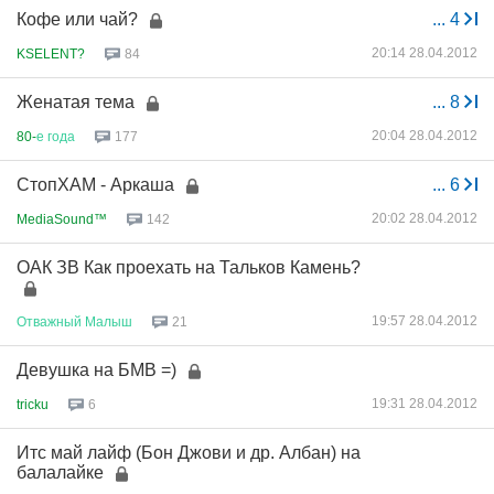
Кофе или чай?
...
4
20:14 28.04.2012
KSELENT?
84
Женатая тема
...
8
20:04 28.04.2012
80-
е
года
177
СтопХАМ - Аркаша
...
6
20:02 28.04.2012
MediaSound™
142
ОАК ЗВ Как проехать на Тальков Камень?
19:57 28.04.2012
Отважный
Малыш
21
Девушка на БМВ =)
19:31 28.04.2012
tricku
6
Итс май лайф (Бон Джови и др. Албан) на
балалайке