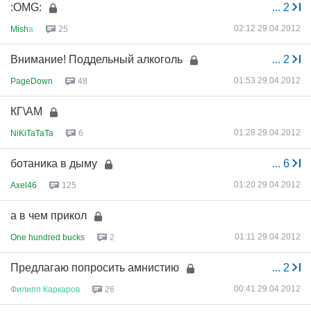
:OMG:
...
2
02:12 29.04.2012
Mish
а
25
Внимание! Поддельный алкоголь
...
2
01:53 29.04.2012
PageDown
48
КГ\АМ
01:28 29.04.2012
NiKiTaTaTa
6
ботаника в дыму
...
6
01:20 29.04.2012
Axel46
125
а в чем прикол
01:11 29.04.2012
One hundred bucks
2
Предлагаю попросить амнистию
...
2
00:41 29.04.2012
Филипп
Каркаров
26