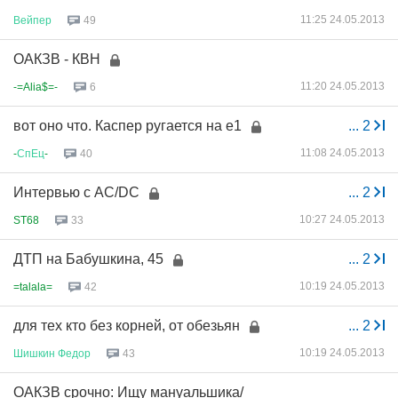
11:25 24.05.2013
Вейпер
49
ОАКЗВ - КВН
11:20 24.05.2013
-=Alia$=-
6
вот оно что. Каспер ругается на е1
...
2
11:08 24.05.2013
-
СпЕц
-
40
Интервью с AC/DC
...
2
10:27 24.05.2013
ST68
33
ДТП на Бабушкина, 45
...
2
10:19 24.05.2013
=talala=
42
для тех кто без корней, от обезьян
...
2
10:19 24.05.2013
Шишкин
Федор
43
ОАКЗВ срочно: Ищу мануальшика/