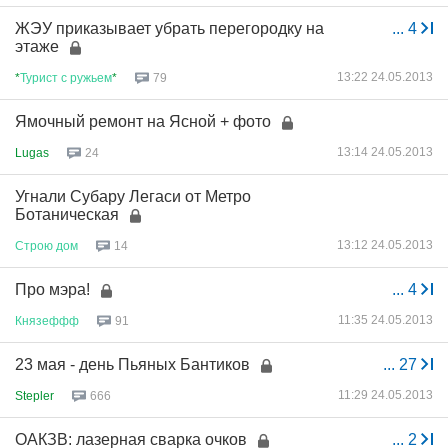
ЖЭУ приказывает убрать перегородку на
...
4
этаже
13:22 24.05.2013
*
Турист
с
ружьем
*
79
Ямочный ремонт на Ясной + фото
13:14 24.05.2013
Lugas
24
Угнали Субару Легаси от Метро
Ботаническая
13:12 24.05.2013
Строю
дом
14
Про мэра!
...
4
11:35 24.05.2013
Князеффф
91
23 мая - день Пьяных Бантиков
...
27
11:29 24.05.2013
Stepler
666
ОАКЗВ: лазерная сварка очков
...
2