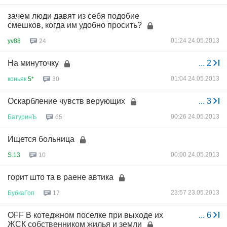
зачем люди давят из себя подобие
смешков, когда им удобно просить?
01:24 24.05.2013
yv88
24
На минуточку
...
2
01:04 24.05.2013
коньяк
5*
30
Оскарбление чувств верующих
...
3
00:26 24.05.2013
БатуринЪ
65
Ищется больница
00:00 24.05.2013
S.13
10
горит што та в раене автика
23:57 23.05.2013
БубкаГоп
17
OFF В котеджном поселке при выходе их
...
6
ЖСК собственником жилья и земли