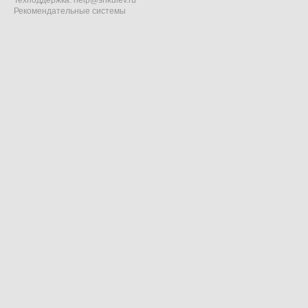
Техподдержка:
help@shkulev.ru
Рекомендательные системы