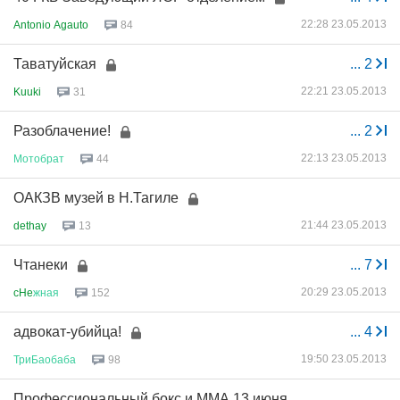
22:28 23.05.2013
Antonio Agauto
84
Таватуйская
...
2
22:21 23.05.2013
Kuuki
31
Разоблачение!
...
2
22:13 23.05.2013
Мотобрат
44
ОАКЗВ музей в Н.Тагиле
21:44 23.05.2013
dethay
13
Чтанеки
...
7
20:29 23.05.2013
cHe
жная
152
адвокат-убийца!
...
4
19:50 23.05.2013
ТриБаобаба
98
Профессиональный бокс и ММА 13 июня