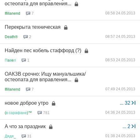
остеопата для вправления...
08:58 24.05.2013
Ifillanend
7
Перекрыта техническая
08:57 24.05.2013
Death®
2
Найден пес кобель стаффорд (?)
08:53 24.05.2013
П
a
в
e
л
1
ОАКЗВ срочно: Ищу мануальшика/
остеопата для вправления...
07:49 24.05.2013
Ifillanend
7
новое доброе утро
...
32
04:36 24.05.2013
(
в
сарафане
)™
781
А что за праздник
...
2
01:38 24.05.2013
Дядя
_
31