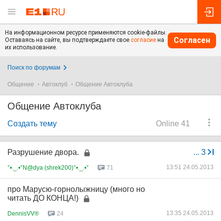
На информационном ресурсе применяются cookie-файлы.
Согласен
Оставаясь на сайте, вы подтверждаете свое
согласие
на
их использование.
Поиск по форумам
Общение
Автоклуб
Общение Автоклуба
Общение Автоклуба
Создать тему
Online 41
Разрушение двора.
...
3
13:51 24.05.2013
°•._.•°N@dya (shrek200)°•._.•°
71
про Марусю-горнолыжницу (много но
читать ДО КОНЦА!)
13:35 24.05.2013
DennisVV®
24