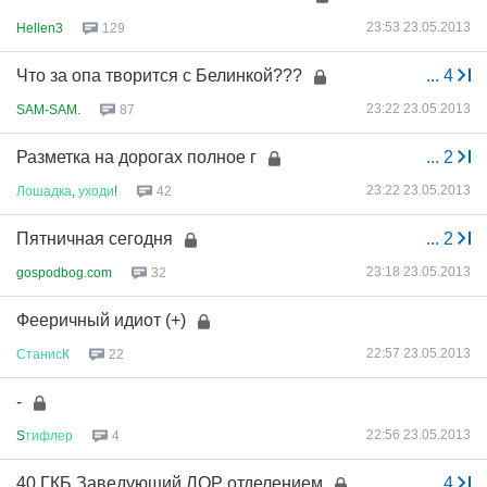
23:53 23.05.2013
Hellen3
129
Что за опа творится с Белинкой???
...
4
23:22 23.05.2013
SAM-SAM.
87
Разметка на дорогах полное г
...
2
23:22 23.05.2013
Лошадка
,
уходи
!
42
Пятничная сегодня
...
2
23:18 23.05.2013
gospodbog.com
32
Фееричный идиот (+)
22:57 23.05.2013
СтанисК
22
-
22:56 23.05.2013
S
тифлер
4
40 ГКБ Заведующий ЛОР отделением
...
4