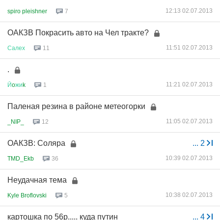
12:13 02.07.2013
spiro pleishner
7
ОАКЗВ Покрасить авто на Чел тракте?
11:51 02.07.2013
Салех
11
.
11:21 02.07.2013
Й
o
жи
k
1
Паленая резина в районе метеогорки
11:05 02.07.2013
_NIP_
12
ОАКЗВ: Соляра
...
2
10:39 02.07.2013
TMD_Ekb
36
Неудачная тема
10:38 02.07.2013
Kyle Broflovski
5
картошка по 56р..... куда путин
...
4