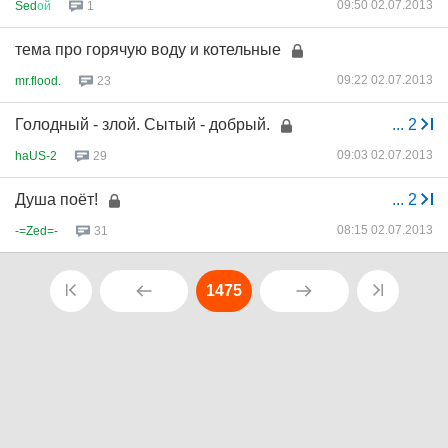
09:50 02.07.2013
Sed
ой
1
тема про горячую воду и котельные
09:22 02.07.2013
mr.flood.
23
Голодный - злой. Сытый - добрый.
...
2
09:03 02.07.2013
haUS-2
29
Душа поёт!
...
2
08:15 02.07.2013
-=Zed=-
31
1475