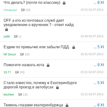
Что делать? (почти по классику)
...
8
15:51 02.07.2013
=
Хемуль
=
185
OFF а кто из почтовых служб дает
уведомление о вручении ? - ответ найд
15:40 02.07.2013
yv88
11
Ездим по привычке или забыли ПДД.
...
5
15:31 02.07.2013
NF Decor
100
Помогите назвать кота
...
9
15:21 02.07.2013
19.77
200
Стало известно, почему в Екатеринбурге
...
5
дорогой проезд в автобусах
15:21 02.07.2013
bechker
120
Тюмень глазами екатеринбуржца
...
6