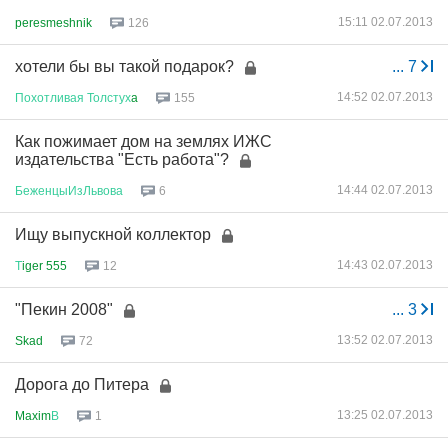
15:11 02.07.2013
peresmeshnik
126
хотели бы вы такой подарок?
...
7
14:52 02.07.2013
Похотливая
Толстух
a
155
Как пожимает дом на землях ИЖС
издательства "Есть работа"?
14:44 02.07.2013
БеженцыИзЛьвова
6
Ищу выпускной коллектор
14:43 02.07.2013
Т
iger 555
12
"Пекин 2008"
...
3
13:52 02.07.2013
Skad
72
Дорога до Питера
13:25 02.07.2013
Maxim
В
1