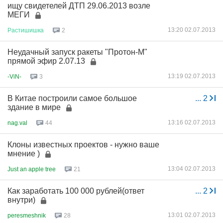
ищу свидетелей ДТП 29.06.2013 возле
МЕГИ
13:20 02.07.2013
Растишишка
2
Неудачный запуск ракеты "Протон-М"
прямой эфир 2.07.13
13:19 02.07.2013
-ViN-
3
В Китае построили самое большое
...
2
здание в мире
13:16 02.07.2013
nag.val
44
Клоны известных проектов - нужно ваше
мнение )
13:04 02.07.2013
Just an apple tree
21
Как заработать 100 000 рублей(ответ
...
2
внутри)
13:01 02.07.2013
peresmeshnik
28