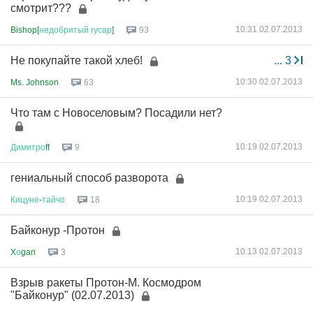
смотрит???
10:31 02.07.2013
Bishop[
недобритый
гусар
]
93
Не покупайте такой хлеб!
...
3
10:30 02.07.2013
Ms. Johnson
63
Что там с Новоселовым? Посадили нет?
10:19 02.07.2013
Димитро
ff
9
гениальный способ разворота
10:19 02.07.2013
Кицуне
-
тайчо
18
Байконур -Протон
10:13 02.07.2013
X
о
gan
3
Взрыв ракеты Протон-М. Космодром
"Байконур" (02.07.2013)