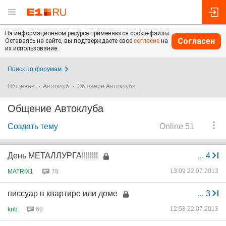
На информационном ресурсе применяются cookie-файлы.
Согласен
Оставаясь на сайте, вы подтверждаете свое
согласие
на
их использование.
Поиск по форумам
Общение
Автоклуб
Общение Автоклуба
Общение Автоклуба
Создать тему
Online 51
День МЕТАЛЛУРГА!!!!!!!!
...
4
13:09 22.07.2013
MATRIX1
78
писсуар в квартире или доме
...
3
12:58 22.07.2013
knb
68