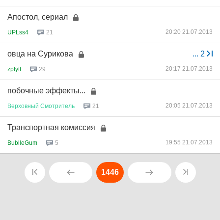
Апостол, сериал
20:20 21.07.2013
UPLss4
21
овца на Сурикова
...
2
20:17 21.07.2013
zpfytt
29
побочные эффекты...
20:05 21.07.2013
Верховный
Смотритель
21
Транспортная комиссия
19:55 21.07.2013
BublleGum
5
1446