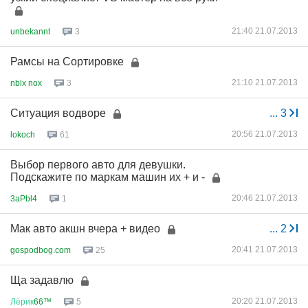
21:40 21.07.2013
unbekannt
3
Рамсы на Сортировке
21:10 21.07.2013
nblx nox
3
Ситуация водворе
...
3
20:56 21.07.2013
lokoch
61
Выбор первого авто для девушки.
Подскажите по маркам машин их + и -
20:46 21.07.2013
3aPbl4
1
Мак авто акшн вчера + видео
...
2
20:41 21.07.2013
gospodbog.com
25
Ща задавлю
20:20 21.07.2013
Лёрик
66™
5