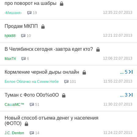
про поворот на шабры
12:35 22.07.2013
-
Мишаня
-
19
Продам МКПП
12:21 22.07.2013
hjkk88
10
В Челябинск сегодня -завтра едет кто?
12:06 22.07.2013
MaxTri
6
Кормление черной дыры онлайн
...
5
11:55 22.07.2013
Белое
Облачко
на
Синем
Небе
101
Туман с Фото О0о%о0О
...
3
11:30 22.07.2013
Ca
ш
aMC™
51
Новый способ отъема денег у населения
(ФОТО)
11:24 22.07.2013
J.C. Denton
14