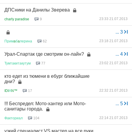
ДПСники на Данилы Зверева
23:33 21.07.2013
charly paradise
9
...
3
23:18 21.07.2013
Прим
a
б
a
лерина
62
Урал-Спартак где смотрим он-лайн?
...
4
23:02 21.07.2013
Тумтакитакутум
77
кто едет из тюмени в ебург ближайшие
дни?
22:32 21.07.2013
IDI
А
N™
17
!!! Беспредел: Мото-хантер или Мото-
...
5
санитары города.
22:14 21.07.2013
Факториал
104
узкий специалист VS мастер на все руки