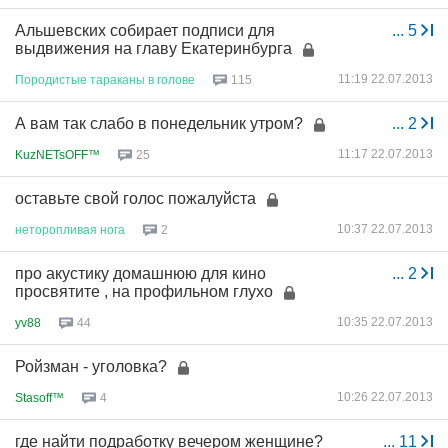
Альшевских собирает подписи для
...
5
выдвижения на главу Екатеринбурга
11:19 22.07.2013
Породистые
тараканы
в
голове
115
А вам так слабо в понедельник утром?
...
2
11:17 22.07.2013
KuzNETsOFF™
25
оставьте свой голос пожалуйста
10:37 22.07.2013
неторопливая
нога
2
про акустику домашнюю для кино
...
2
просвятите , на профильном глухо
10:35 22.07.2013
yv88
44
Ройзман - уголовка?
10:26 22.07.2013
Stasoff™
4
где найти подработку вечером женщине?
...
11