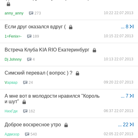
10:22 22.07.2013
anny_anny
273
Если друг оказался вдруг (
...
8
10:15 22.07.2013
1=Fenix=-
189
Встреча Клуба KIA RIO Екатеринбург
10:13 22.07.2013
Dj Johnny
4
Симский перевал ( вопрос ) ?
09:20 22.07.2013
V
арвар
24
А мне вот в молодости нравился "Король
...
7
и шут"
06:37 22.07.2013
НихГди
162
Доброе воскресное утро
...
22
02:05 22.07.2013
Адвизор
540