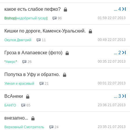
какое есть слабое пефко?
...
4
01:59 22.07.2013
Bishop[
недобритый
гусар
]
96
Кишки по дороге, Каменск-Уральский.
00:49 22.07.2013
Окулов
Дмитрий
11
Гроза в Алапаевске (фото)
...
2
00:35 22.07.2013
*
Аверс
*
26
Попутка в Уфу и обратно.
00:01 22.07.2013
Умная
и
красивый
21
ВсАнеки
...
3
23:36 21.07.2013
БАНГО
65
внезапно...
23:35 21.07.2013
Верховный
Смотритель
24