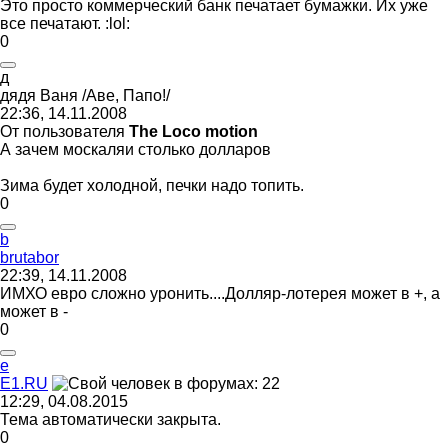
Это просто коммерческий банк печатает бумажки. Их уже
все печатают.
:lol:
0
д
дядя
Ваня
/
Аве
,
Папо
!/
22:36, 14.11.2008
От пользователя
The Loco motion
А зачем москаляи столько долларов
Зима будет холодной, печки надо топить.
0
b
brutabor
22:39, 14.11.2008
ИМХО евро сложно уронить....Долляр-лотерея может в +, а
может в -
0
е
Е
1.RU
12:29, 04.08.2015
Тема автоматически закрыта.
0