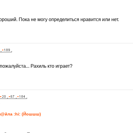
ороший. Пока не могу определиться нравится или нет.
8
пожалуйста... Рахиль кто играет?
8
@йла :hi: (Йошшш)