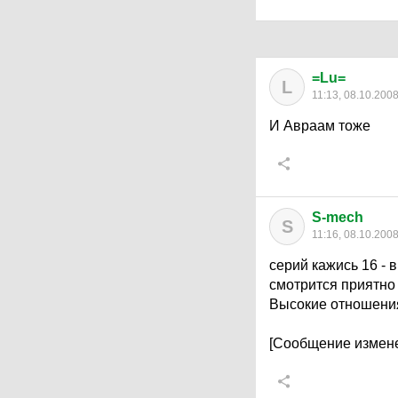
=Lu=
L
11:13, 08.10.200
И Авраам тоже
S-mech
S
11:16, 08.10.200
серий кажись 16 - в
смотрится приятно
Высокие отношения
[Сообщение измене