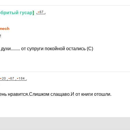
обритый
гусар
]
8
mech
!
ухи........ от супруги покойной остались (С)
8
чень нравится.Слишком слащаво.И от книги отошли.