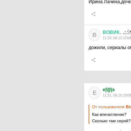
Ирина Лачина,дочк
ВОВИК
.
В
11:29, 08.10.200
дожили, сериалы о
e|\||\|s
E
11:31, 08.10.200
От пользователя
Bi
Как впечатление?
Сколько там серий?