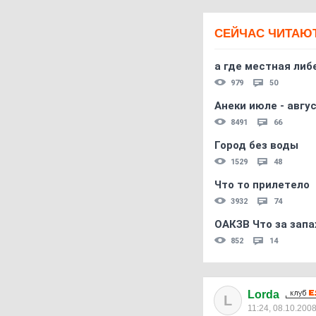
СЕЙЧАС ЧИТАЮ
а где местная либ
979
50
Анеки июле - авгус
8491
66
Город без воды
1529
48
Что то прилетело
3932
74
ОАКЗВ Что за запа
852
14
Lorda
L
11:24, 08.10.200