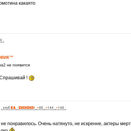
омотина какаято
8
ОВИК™
а2 не появится
? Спрашивай !
8
 не понравилось. Очень натянуто, не искренне, актеры мер
алко