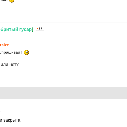
обритый
гусар
]
8
tsize
 Спрашивай !
 или нет?
5
и закрыта.