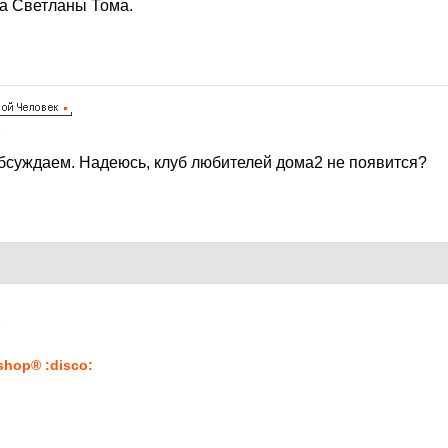
а Светланы Тома.
8
бсуждаем. Надеюсь, клуб любителей дома2 не появится?
8
shop® :disco: