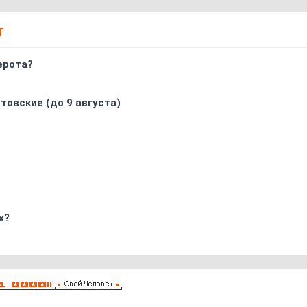
Т
ерота?
товские (до 9 августа)
х?
8