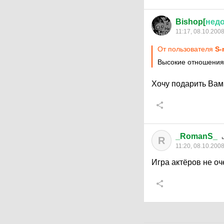
Bishop[
нед
11:17, 08.10.200
От пользователя
S-
Высокие отношения
Хочу подарить Вам д
_RomanS_
R
11:20, 08.10.200
Игра актёров не о