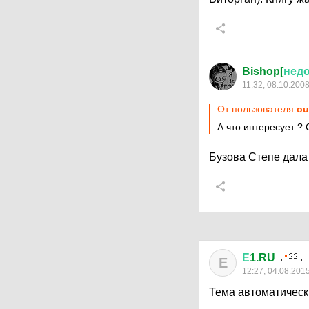
Bishop[
нед
11:32, 08.10.200
От пользователя
ou
А что интересует ?
Бузова Степе дала
Е
1.RU
Е
12:27, 04.08.201
Тема автоматическ