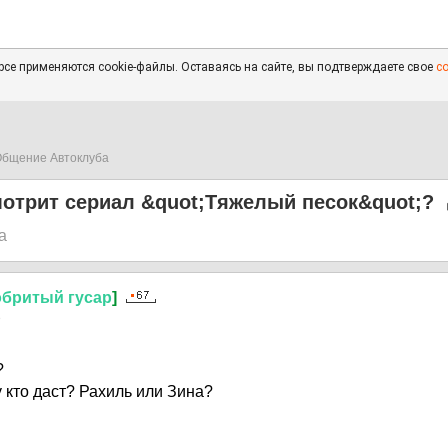
се применяются cookie-файлы. Оставаясь на сайте, вы подтверждаете свое
с
бщение Автоклуба
смотрит сериал &quot;Тяжелый песок&quot;?
а
обритый
гусар
]
8
?
у кто даст? Рахиль или Зина?