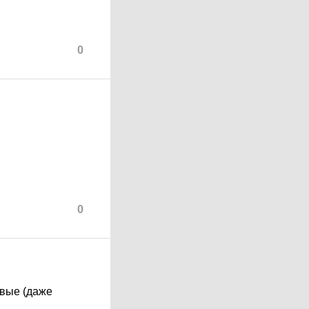
0
0
твые (даже