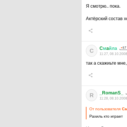
Я смотрю.. пока.
Актёрский состав х
C
м
a
йла
C
11:27, 08.10.200
так а скажиьте мне,
_RomanS_
R
11:28, 08.10.200
От пользователя
См
Рахиль кто играет