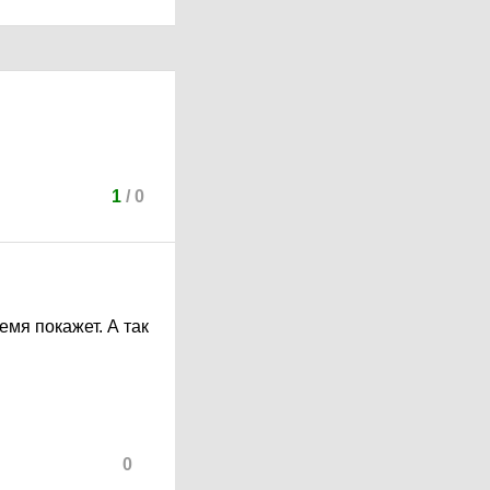
1
/
0
ремя покажет. А так
0