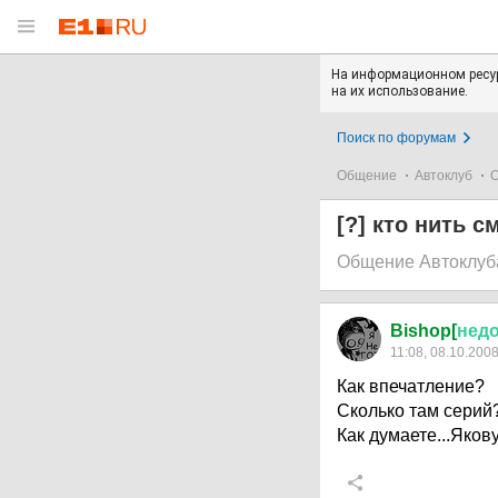
На информационном ресур
на их использование.
Поиск по форумам
Общение
Автоклуб
О
[?] кто нить 
Общение Автоклуб
Bishop[
нед
11:08, 08.10.200
Как впечатление?
Сколько там серий
Как думаете...Яков