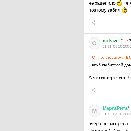
не зацепило
тяг
поэтому забил
outsize™
O
11:31, 08.10.200
От пользователя
В
клуб любителей дом
А что интересует 
МаргаРита
*
М
11:32, 08.10.200
вчера посмотрела -
Виторган). Книгу ж