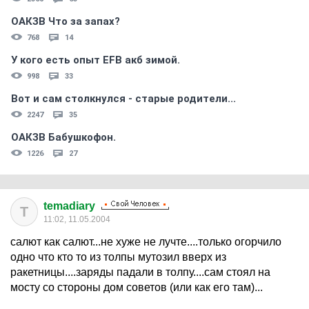
ОАКЗВ Что за запах?
768
14
У кого есть опыт EFB акб зимой.
998
33
Вот и сам столкнулся - старые родители...
2247
35
ОАКЗВ Бабушкофон.
1226
27
temadiary
T
11:02, 11.05.2004
салют как салют...не хуже не лучте....только огорчило
одно что кто то из толпы мутозил вверх из
ракетницы....заряды падали в толпу....сам стоял на
мосту со стороны дом советов (или как его там)...