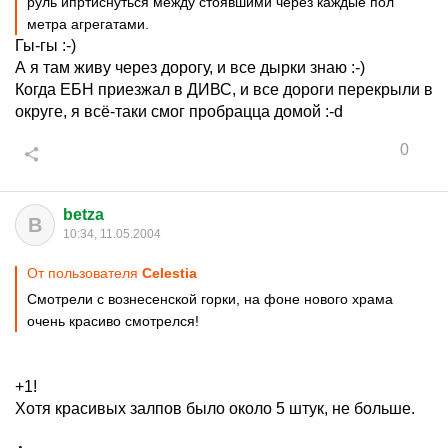
руль ипртиснуться между стоявшими через каждые пол
метра агрегатами.
Гы-гы :-)
А я там живу через дорогу, и все дырки знаю :-)
Когда ЕБН приезжал в ДИВС, и все дороги перекрыли в
округе, я всё-таки смог пробрацца домой :-d
0
betza
B
10:34, 11.05.2004
От пользователя
Celestia
Смотрели с вознесенской горки, на фоне нового храма
очень красиво смотрелся!
+1!
Хотя красивых залпов было около 5 штук, не больше.