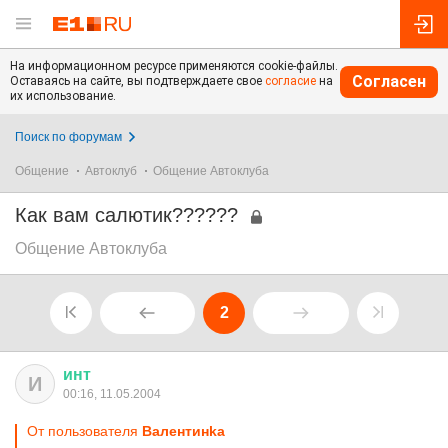
На информационном ресурсе применяются cookie-файлы.
Согласен
Оставаясь на сайте, вы подтверждаете свое
согласие
на
их использование.
Поиск по форумам
Общение
Автоклуб
Общение Автоклуба
Как вам салютик??????
Общение Автоклуба
2
инт
И
00:16, 11.05.2004
От пользователя
Валентинkа