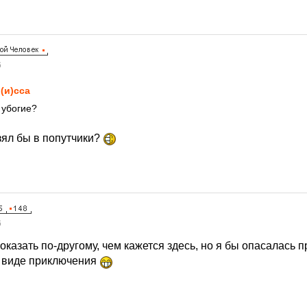
6
(и)сса
 убогие?
зял бы в попутчики?
6
оказать по-другому, чем кажется здесь, но я бы опасалась п
в виде приключения