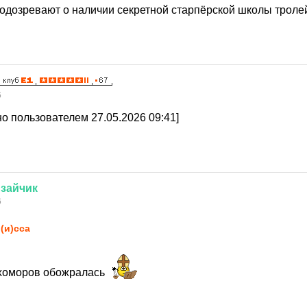
 подозревают о наличии секретной старпёрской школы троле
6
о пользователем 27.05.2026 09:41]
зайчик
6
(и)сса
ухоморов обожралась