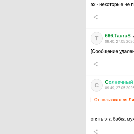
эх - некоторые не
666.TauruS
T
09:40, 27.05.202
[Сообщение удален
C
олнечный
C
09:49, 27.05.202
От пользователя
Ли
опять эта бабка м