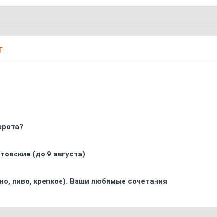
Т
ерота?
товские (до 9 августа)
ино, пиво, крепкое). Ваши любимые сочетания