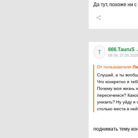
Да тут, похоже ни с
666.TauruS
T
09:39, 27.05.202
От пользователя
Ли
Слушай, а ты вообщ
Что конкретно я теб
Почему моя жизнь н
пересечемся? Какой
унизить? Ну уйду я 
столько места в ней
поднимать тему кон