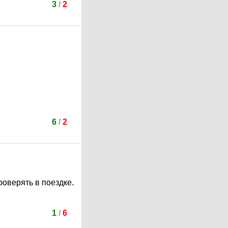
3
/
2
6
/
2
роверять в поездке.
1
/
6