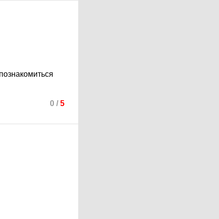
 познакомиться
0
/
5