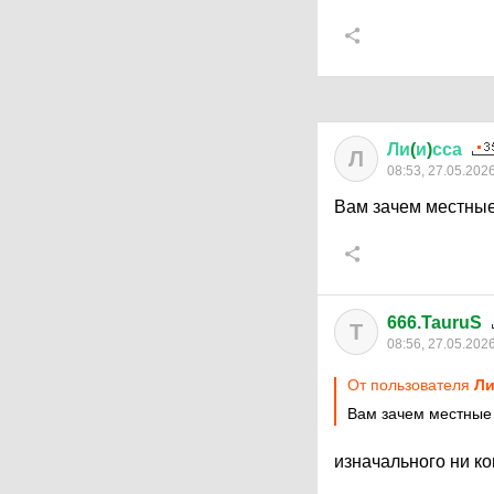
Ли
(
и
)
сса
Л
08:53, 27.05.202
Вам зачем местные
666.TauruS
T
08:56, 27.05.202
От пользователя
Ли
Вам зачем местные
изначального ни ко