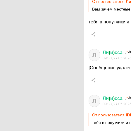
От пользователя
Ли
Вам зачем местные
тебя в попутчики и
Ли
(
и
)
сса
Л
09:30, 27.05.202
[Сообщение удален
Ли
(
и
)
сса
Л
09:33, 27.05.202
От пользователя
ID
тебя в попутчики и 