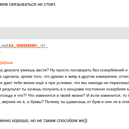
 кем связываться не стоит.
6
(и)сса
е диалоги умеешь вести? Ну просто поговорить без оскорблений 
е сделала, кроме того, что думаю и живу в другом измерении, отли
е дает тебе жизни ещё и при условии, что мы никогда не пересекал
 результат ты хочешь получить в о концовке постоянно оскорбляя 
отсюда и что?! Что изменится в твоей жизни? И если изменится, то
, вернее не я, а буквы? Почему ты щависишь от букв и они ли в эт
ечно хорошо, но не таким способом же))