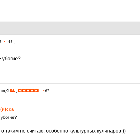
6
 убогие?
6
(и)сса
 убогие?
го таким не считаю, особенно культурных кулинаров ))