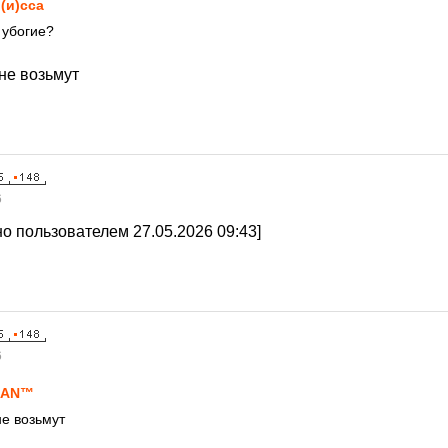
(и)сса
 убогие?
 не возьмут
6
о пользователем 27.05.2026 09:43]
6
IАN™
не возьмут