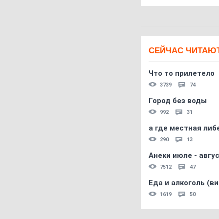
СЕЙЧАС ЧИТАЮ
Что то прилетело
3739
74
Город без воды
992
31
а где местная либ
290
13
Анеки июле - авгус
7512
47
Еда и алкоголь (в
1619
50