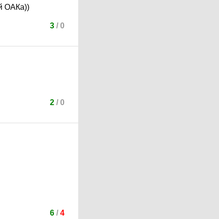
й ОАКа))
3
/
0
2
/
0
6
/
4