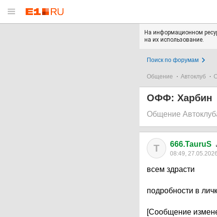
На информационном ресур
на их использование.
Поиск по форумам
Общение
Автоклуб
О
ОФФ: Харбин
Общение Автоклуб
666.TauruS
T
08:49, 27.05.202
всем здрасти
подробности в личк
[Сообщение измене