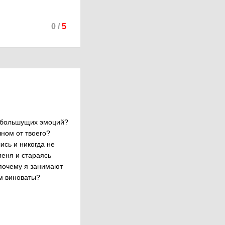
0
/
5
и большущих эмоций?
чном от твоего?
ись и никогда не
меня и стараясь
 почему я занимают
ом виноваты?