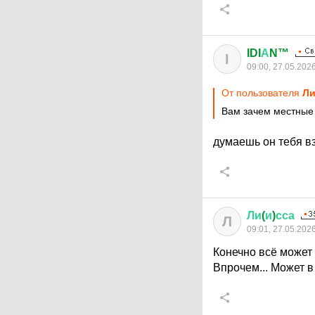
IDI
А
N™
I
09:00, 27.05.202
От пользователя
Ли
Вам зачем местные
думаешь он тебя в
Ли
(
и
)
сса
Л
09:01, 27.05.202
Конечно всё может 
Впрочем... Может 