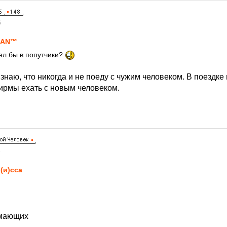
6
IАN™
ял бы в попутчики?
знаю, что никогда и не поеду с чужим человеком. В поездке
фирмы ехать с новым человеком.
6
(и)сса
умающих