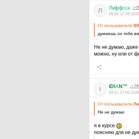
Ли
(
и
)
сса
Л
09:04, 27.05.202
От пользователя
ID
думаешь он тебя вз
Не не думаю, даже 
можно, ну или от 
IDI
А
N™
I
09:11, 27.05.202
От пользователя
Ли
Не не думаю
я в курсе
поясняю для не д