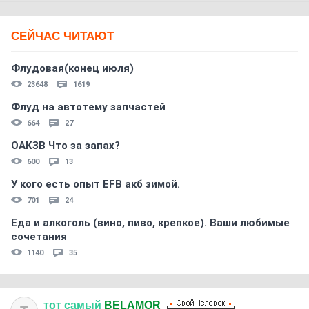
СЕЙЧАС ЧИТАЮТ
Флудовая(конец июля)
23648
1619
Флуд на автотему запчастей
664
27
ОАКЗВ Что за запах?
600
13
У кого есть опыт EFB акб зимой.
701
24
Еда и алкоголь (вино, пиво, крепкое). Ваши любимые
сочетания
1140
35
тот
самый
BELAMOR