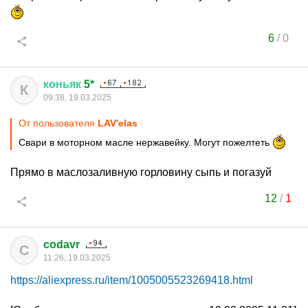
6
/
0
коньяк
5*
К
09:38, 19.03.2025
От пользователя
LAV'elas
Свари в моторном масле нержавейку. Могут пожелтеть
Прямо в маслозаливную горловину сыпь и погазуй
12
/
1
codavr
C
11:26, 19.03.2025
https://aliexpress.ru/item/1005005523269418.html