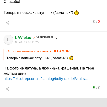
Спасибо!
Теперь в поисках латунных ("золотых")
0
/
2
LAV'elas
L
08:44, 19.03.2025
От пользователя
тот самый BELAMOR
Теперь в поисках латунных ("золотых")
На фото не латунь, а люминька крашеная. На тебе
желтый цинк
https://ekb.krepcom.ru/catalog/bolty-razdel/vint-s...
5
/
0