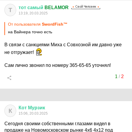
тот
самый
BELAMOR
Т
13:19, 20.03.2025
От пользователя
SwordFish™
на Вайнера точно есть
В связи с санкциями Миха с Совхозной им давно уже
не отгружает!
Сам лично звонил по номеру 365-65-65 уточнял!
1
/
2
Кот
Мурзик
К
15:06, 20.03.2025
Сегодня своими собственными глазами видел в
продаже на Новомосковском рынке 4х6 4х12 под