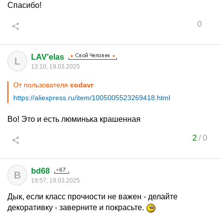
Спасибо!
0
LAV'elas
L
13:10, 19.03.2025
От пользователя
codavr
https://aliexpress.ru/item/1005005523269418.html
Во! Это и есть люминька крашенная
2
/
0
bd68
B
19:57, 19.03.2025
Дык, если класс прочности не важен - делайте
декоративку - заверните и покрасьте.