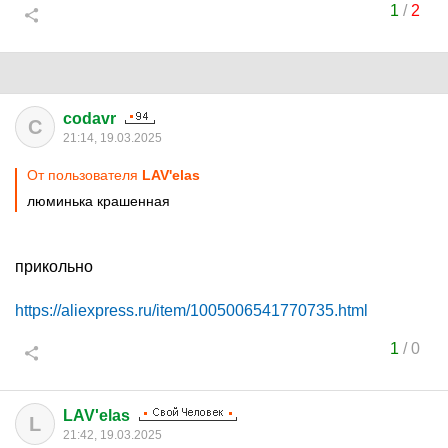
1
/
2
codavr
C
21:14, 19.03.2025
От пользователя
LAV'elas
люминька крашенная
прикольно
https://aliexpress.ru/item/1005006541770735.html
1
/
0
LAV'elas
L
21:42, 19.03.2025