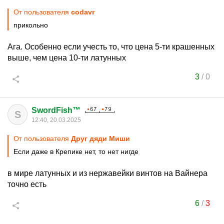
От пользователя
codavr
прикольно
Ага. Особенно если учесть то, что цена 5-ти крашенных
выше, чем цена 10-ти латунных
3
/
0
SwordFish™
S
12:40, 20.03.2025
От пользователя
Друг дяди Миши
Если даже в Крепике нет, то нет нигде
в мире латунных и из нержавейки винтов на Вайнера
точно есть
6
/
3