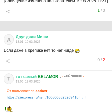
[Сообщение изменено пользователем 19.03.2025 11:31]
1
/
0
Друг
дяди
Миши
Д
13:01, 19.03.2025
Если даже в Крепике нет, то нет нигде
0
/
2
тот
самый
BELAMOR
Т
13:06, 19.03.2025
От пользователя
codavr
https://aliexpress.ru/item/1005005523269418.html