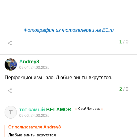
Фотография из Фотогалереи на E1.ru
1
/
0
А
ndrey8
09:04, 24.03.2025
Перфекционизм - зло. Любые винты вкрутятся.
2
/
0
тот
самый
BELAMOR
Т
09:06, 24.03.2025
От пользователя
Аndrey8
Любые винты вкрутятся