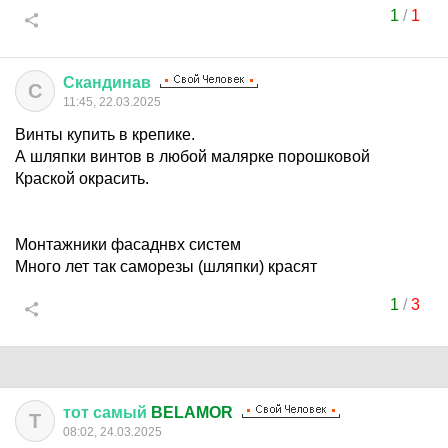
1
/
1
Скандинав
С
11:45, 22.03.2025
Винты купить в крепике.
А шляпки винтов в любой малярке порошковой
Краской окрасить.
Монтажники фасаднвх систем
Много лет так саморезы (шляпки) красят
1
/
3
тот
самый
BELAMOR
Т
08:02, 24.03.2025