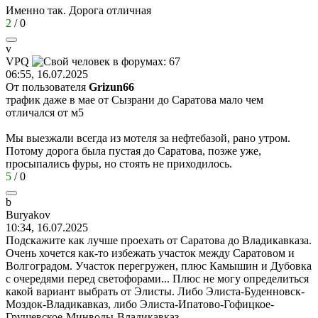
Именно так. Дорога отличная
2
/
0
v
VPQ
06:55, 16.07.2025
От пользователя
Grizun66
трафик даже в мае от Сызрани до Саратова мало чем
отличался от м5
Мы выезжали всегда из мотеля за нефтебазой, рано утром.
Потому дорога была пустая до Саратова, позже уже,
просыпались фуры, но стоять не приходилось.
5
/
0
b
Buryakov
10:34, 16.07.2025
Подскажите как лучше проехать от Саратова до Владикавказа.
Очень хочется как-то избежать участок между Саратовом и
Волгоградом. Участок перегружен, плюс Камышин и Дубовка
с очередями перед светофорами... Плюс не могу определиться
какой вариант выбрать от Элисты. Либо Элиста-Буденновск-
Моздок-Владикавказ, либо Элиста-Ипатово-Гофицкое-
Грушевское-Минводы-Владикавказ.