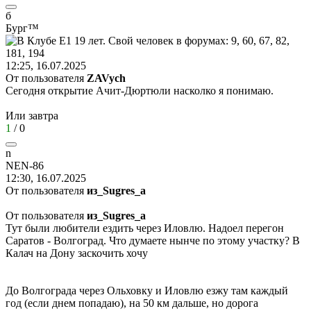
б
Бург
™
12:25, 16.07.2025
От пользователя
ZAVych
Сегодня открытие Ачит-Дюртюли насколко я понимаю.
Или завтра
1
/
0
n
NEN-86
12:30, 16.07.2025
От пользователя
из_Sugres_а
От пользователя
из_Sugres_а
Тут были любители ездить через Иловлю. Надоел перегон
Саратов - Волгоград. Что думаете нынче по этому участку? В
Калач на Дону заскочить хочу
До Волгограда через Ольховку и Иловлю езжу там каждый
год (если днем попадаю), на 50 км дальше, но дорога