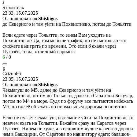
s
S
троитель
23:33, 15.07.2025
От пользователя
Shishigos
до Северного и там уйти на Похвистнево, потом до Тольятти
Если едете через Тольятти, то зачем Вам уходить на
Похвистнево? Да, там меньше трафик, но не настолько что
сможете выиграть по времени. Это если б ехали через
Пугачёв, то да, отличный вариант.
6
/
0
g
Grizun66
23:35, 15.07.2025
От пользователя
Shishigos
Чекмагуш до М5, далее до Северного и там уйти на
Похвистнево, потом до Тольятти, далее на Саратов и Богучар,
потом по М4 на море. Судя по форуму все пытаются избежать
М5, но где её объехать по нормальным дорогам непонятно
Если не пугает чекмагуш, и желание уйти на Похвистнево, то
незачем ехать на Тольятти. Езжайте сразу на Саратов через
Пугачев. Ничем не хуже, а в основном лучше качество дороги
чем в Башкирии. От Саратова по навигатору едьте: балашов-