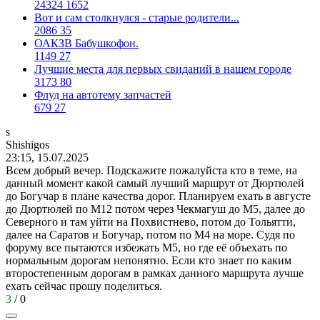
24324
1652
Вот и сам столкнулся - старые родители...
2086
35
ОАКЗВ Бабушкофон.
1149
27
Лучшие места для первых свиданий в нашем городе
3173
80
Флуд на автотему запчастей
679
27
s
Shishigos
23:15, 15.07.2025
Всем добрый вечер. Подскажите пожалуйста кто в теме, на
данный момент какой самый лучший маршрут от Дюртюлей
до Богучар в плане качества дорог. Планируем ехать в августе
до Дюртюлей по М12 потом через Чекмагуш до М5, далее до
Северного и там уйти на Похвистнево, потом до Тольятти,
далее на Саратов и Богучар, потом по М4 на море. Судя по
форуму все пытаются избежать М5, но где её объехать по
нормальным дорогам непонятно. Если кто знает по каким
второстепенным дорогам в рамках данного маршрута лучше
ехать сейчас прошу поделиться.
3
/
0