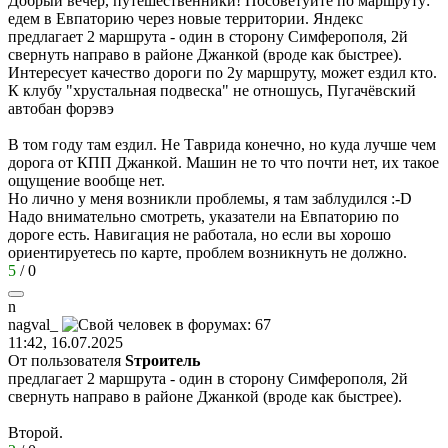
Добрый вечер, путешественники! Посоветуйте по маршруту:
едем в Евпаторию через новые территории. Яндекс
предлагает 2 маршрута - один в сторону Симферополя, 2й
свернуть направо в районе Джанкой (вроде как быстрее).
Интересует качество дороги по 2у маршруту, может ездил кто.
К клубу "хрустальная подвеска" не отношусь, Пугачёвский
автобан форэвэ
В том году там ездил. Не Таврида конечно, но куда лучше чем
дорога от КПП Джанкой. Машин не то что почти нет, их такое
ощущение вообще нет.
Но лично у меня возникли проблемы, я там заблудился
:-D
Надо внимательно смотреть, указатели на Евпаторию по
дороге есть. Навигация не работала, но если вы хорошо
ориентируетесь по карте, проблем возникнуть не должно.
5
/
0
n
nagval_
11:42, 16.07.2025
От пользователя
Sтроитель
предлагает 2 маршрута - один в сторону Симферополя, 2й
свернуть направо в районе Джанкой (вроде как быстрее).
Второй.