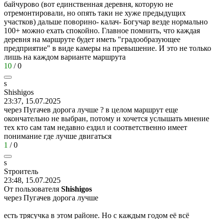
байчурово (вот единственная деревня, которую не
отремонтировали, но опять таки не хуже предыдущих
участков) дальше поворино- калач- Богучар везде нормально
100+ можно ехать спокойно. Главное помнить, что каждая
деревня на маршруте будет иметь "градообразующее
предприятие" в виде камеры на превышение. И это не только
лишь на каждом варианте маршрута
10
/
0
s
Shishigos
23:37, 15.07.2025
через Пугачев дорога лучше ? в целом маршрут еще
окончательно не выбран, потому и хочется услышать мнение
тех кто сам там недавно ездил и соответственно имеет
понимание где лучше двигаться
1
/
0
s
S
троитель
23:48, 15.07.2025
От пользователя
Shishigos
через Пугачев дорога лучше
есть трясучка в этом районе. Но с каждым годом её всё