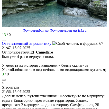
Фотография из Фотогалереи на E1.ru
13
/
0
Ответственный
за
романтику
21:47, 15.07.2025
От пользователя
El_Camellero_
Был уже 4 раз и вернусь снова.
У меня та же история с каньоном « белые скалы» за
Хостой.обожаю там под небольшими водопадиками купаться)
3
/
0
s
S
троитель
21:56, 15.07.2025
Добрый вечер, путешественники! Посоветуйте по маршруту:
едем в Евпаторию через новые территории. Яндекс
предлагает 2 маршрута - один в сторону Симферополя, 2й