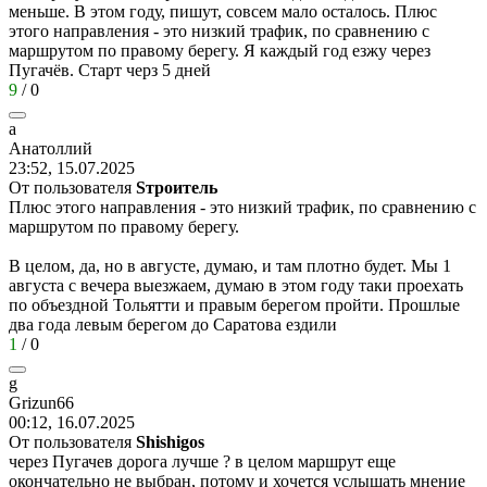
меньше. В этом году, пишут, совсем мало осталось. Плюс
этого направления - это низкий трафик, по сравнению с
маршрутом по правому берегу. Я каждый год езжу через
Пугачёв. Старт черз 5 дней
9
/
0
а
Анатоллий
23:52, 15.07.2025
От пользователя
Sтроитель
Плюс этого направления - это низкий трафик, по сравнению с
маршрутом по правому берегу.
В целом, да, но в августе, думаю, и там плотно будет. Мы 1
августа с вечера выезжаем, думаю в этом году таки проехать
по объездной Тольятти и правым берегом пройти. Прошлые
два года левым берегом до Саратова ездили
1
/
0
g
Grizun66
00:12, 16.07.2025
От пользователя
Shishigos
через Пугачев дорога лучше ? в целом маршрут еще
окончательно не выбран, потому и хочется услышать мнение