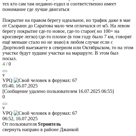
тех кто сам там недавно ездил и соответственно имеет
понимание где лучше двигаться
Покрытие на правом берегу идеальное, но трафик даже в мае
от Сызрани до Саратова мало чем отличался от м5. На левом
берегу покрытие где-то новое, где-то старое( но 100+ на
кросовере легко) где-то плохое (в том году было 7 км, говорят
ещё меньше стало но не знаю) в любом случае если с
Дюртюлей выезжаете в северном или Октябрьском, то на этом
участке будут худшие участки на маршруте. В этом был
посыл.
4
/
0
v
VPQ
05:40, 16.07.2025
[Сообщение удалено пользователем 16.07.2025 06:55]
0
v
VPQ
06:52, 16.07.2025
От пользователя
Sтроитель
свернуть направо в районе Джанкой