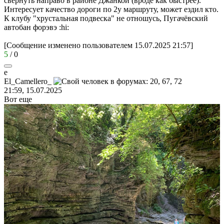
свернуть направо в районе Джанкой (вроде как быстрее).
Интересует качество дороги по 2у маршруту, может ездил кто.
К клубу "хрустальная подвеска" не отношусь, Пугачёвский
автобан форэвэ
:hi:
[Сообщение изменено пользователем 15.07.2025 21:57]
5
/
0
e
El_Camellero_
21:59, 15.07.2025
Вот еще