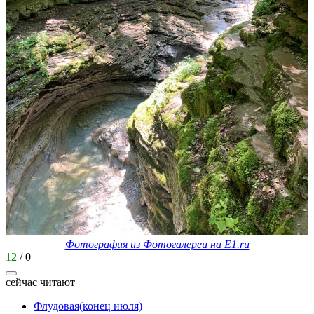
Фотография из Фотогалереи на E1.ru
12
/
0
сейчас читают
Флудовая(конец июля)