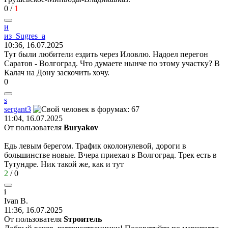
0
/
1
и
из
_Sugres_
а
10:36, 16.07.2025
Тут были любители ездить через Иловлю. Надоел перегон
Саратов - Волгоград. Что думаете нынче по этому участку? В
Калач на Дону заскочить хочу.
0
s
sergant3
11:04, 16.07.2025
От пользователя
Buryakov
Едь левым берегом. Трафик околонулевой, дороги в
большинстве новые. Вчера приехал в Волгоград. Трек есть в
Тутундре. Ник такой же, как и тут
2
/
0
i
Ivan B.
11:36, 16.07.2025
От пользователя
Sтроитель