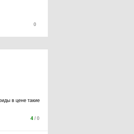
0
оиды в цене такие
4
/
0