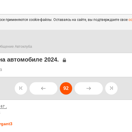
се применяются cookie-файлы. Оставаясь на сайте, вы подтверждаете свое
с
бщение Автоклуба
на автомобиле 2024.
а
92
4
rgant3