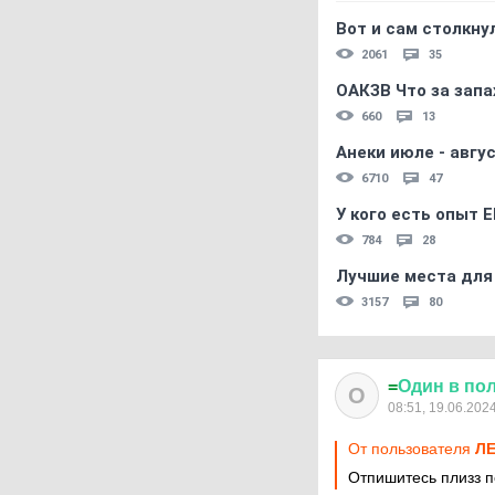
Вот и сам столкнул
2061
35
ОАКЗВ Что за запа
660
13
Анеки июле - авгус
6710
47
У кого есть опыт E
784
28
Лучшие места для
3157
80
=
Один
в
по
О
08:51, 19.06.202
От пользователя
Л
Отпишитесь плизз п