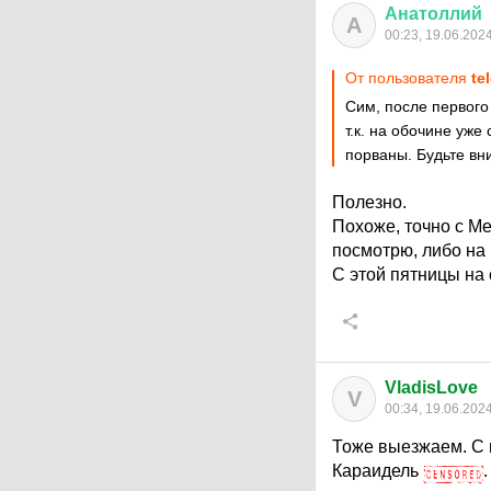
Анатоллий
А
00:23, 19.06.202
От пользователя
te
Сим, после первого
т.к. на обочине уже
порваны. Будьте вн
Полезно.
Похоже, точно с Ме
посмотрю, либо на
С этой пятницы на
VladisLove
V
00:34, 19.06.202
Тоже выезжаем. С 
Караидель