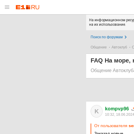
На информационном ресур
на их использование.
Поиск по форумам
Общение
Автоклуб
О
FAQ На море, 
Общение Автоклуб
kompvp96
K
10:32, 18.06.202
От пользователя
se
Заказал новые.