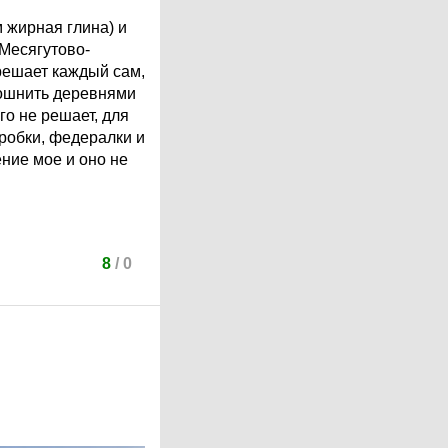
м жирная глина) и
 Месягутово-
решает каждый сам,
 тошнить деревнями
го не решает, для
пробки, федералки и
нение мое и оно не
8
/
0