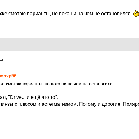
оже смотрю варианты, но пока ни на чем не остановился.
4
mpvp96
оже смотрю варианты, но пока ни на чем не остановилс
л, "Drive... и ещё что то".
инзы с плюсом и астегматизмом. Потому и дорогие. Поляр