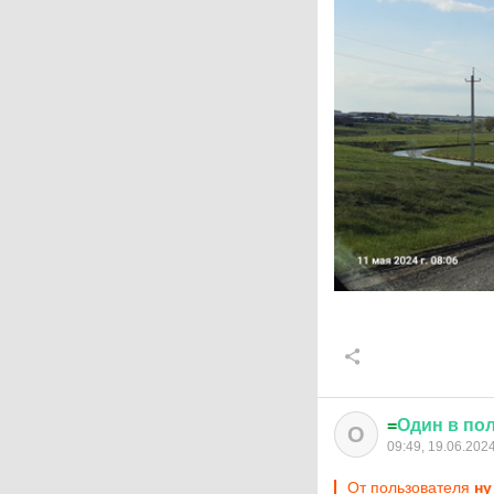
=
Один
в
по
О
09:49, 19.06.202
От пользователя
ну