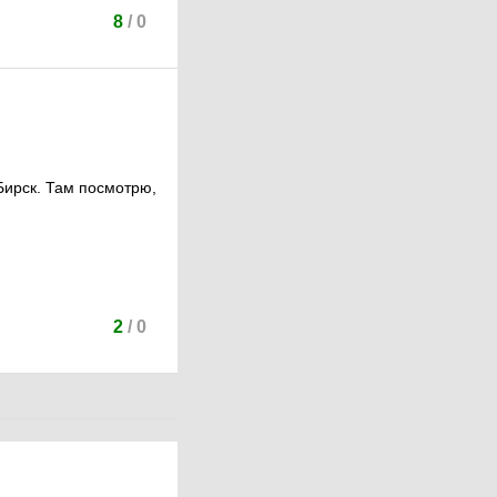
8
/
0
Бирск. Там посмотрю,
2
/
0