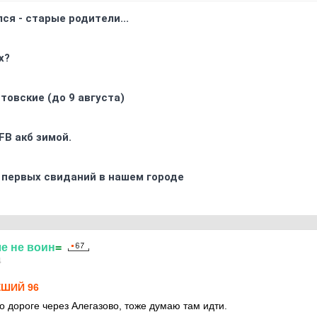
ся - старые родители...
х?
товские (до 9 августа)
FB акб зимой.
 первых свиданий в нашем городе
ле
не
воин
=
4
ЕШИЙ 96
о дороге через Алегазово, тоже думаю там идти.