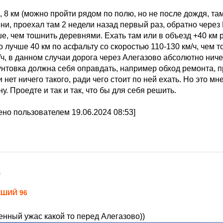
 8 км (можно пройти рядом по полю, но не после дождя, та
ни, проехал там 2 недели назад первый раз, обратно через
е, чем тошнить деревнями. Ехать там или в объезд +40 км 
о лучше 40 км по асфальту со скоростью 110-130 км/ч, чем
/ч, в данном случаи дорога через Алегазово абсолютно ниче
унтовка должна себя оправдать, например обход ремонта, 
и нет ничего такого, ради чего стоит по ней ехать. Но это м
у. Проедте и так и так, что бы для себя решить.
но пользователем 19.06.2024 08:53]
4
ЕШИЙ 96
енный ужас какой то перед Алегазово))