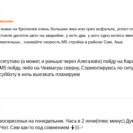
4
lecome
 знака на Кропачев очень большая яма или срез асфальта, успел от
 стояли десяток авто на аварийке, у кото два, у кого одно колесо вм
имательны , снижайте скорость.М5 стройка в районе Сим, Аша
сягутово (а может, и раньше через Алегазово) пойду на Кар
 М5 пойду, либо на Чекмагуш сверну. Сориентируюсь по сит
 субботу в ночь выезжать планируем
4
воскресенья на понедельник. Часа в 2 ночи(плюс минус) Ду
. Чот. Сим как-то под сомнением 🤷🏻♂