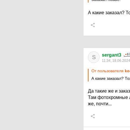
А какие заказал? Т
sergant3
S
11:34, 18.06.202
От пользователя
ko
А какие заказал? Т
Да такие же и заказа
Там фотохромные л
же, почти...