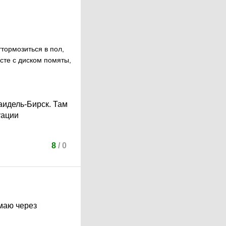
тормозиться в пол,
есте с диском помяты,
аидель-Бирск. Там
уации
8
/
0
маю через