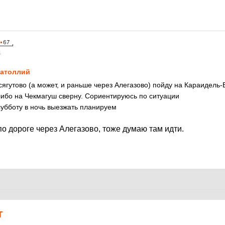
4
атоллий
сягутово (а может, и раньше через Алегазово) пойду на Караидель-
либо на Чекмагуш сверну. Сориентируюсь по ситуации
субботу в ночь выезжать планируем
о дороге через Алегазово, тоже думаю там идти.
Т