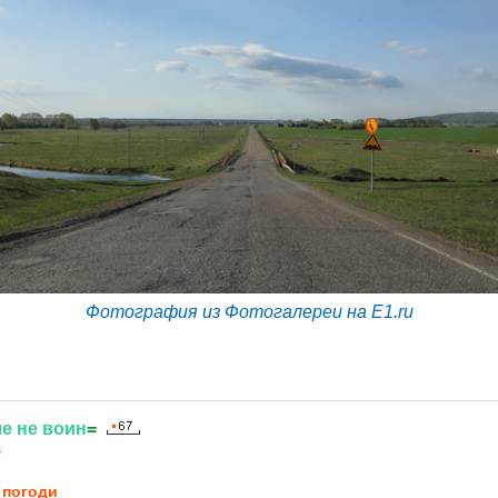
Фотография из Фотогалереи на E1.ru
ле
не
воин
=
4
 погоди