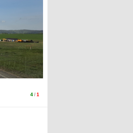
4
/
1