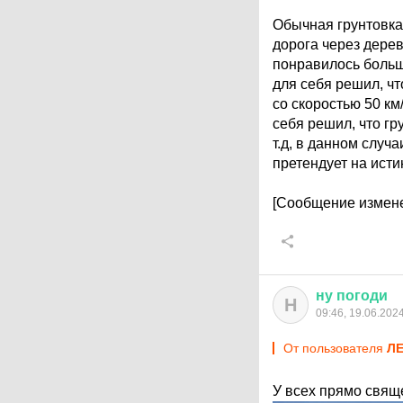
Обычная грунтовка,
дорога через дерев
понравилось больш
для себя решил, чт
со скоростью 50 км
себя решил, что гр
т.д, в данном случа
претендует на истин
[Сообщение измене
ну
погоди
Н
09:46, 19.06.202
От пользователя
Л
У всех прямо свящ