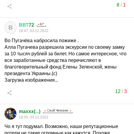
8
/
1
ВВТ
72
В
18:47, 03.12.2022
Во Пугачёва набросила пожиже .
Алла Пугачева разрешила экскурсии по своему замку
за 10 тысяч рублей за билет. Но самое интересное, что
все заработанные средства перечисляют в
благотворительный фонд Елены Зеленской, жены
президента Украины.(с)
Загрузка изображения...
12
/
3
maxxx(...)
18:55, 03.12.2022
Чо я тут подумал. Возможно, наши репутационные
потери не такие огромные как кажутся. Похоже,