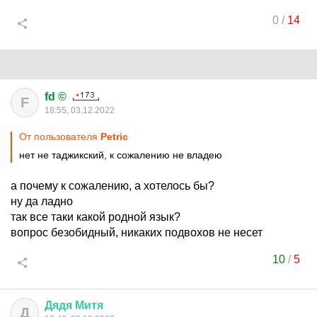
0
/
14
fd ©
F
18:55, 03.12.2022
От пользователя
Petric
нет не таджикский, к сожалению не владею
а почему к сожалению, а хотелось бы?
ну да ладно
так все таки какой родной язык?
вопрос безобидный, никаких подвохов не несет
10
/
5
Дядя
Митя
Д