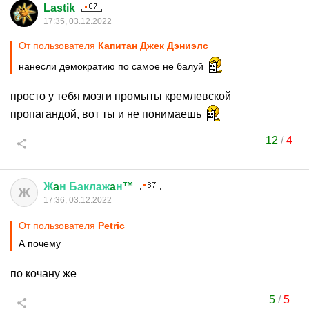
Lastik
17:35, 03.12.2022
От пользователя
Капитан Джек Дэниэлс
нанесли демократию по самое не балуй
просто у тебя мозги промыты кремлевской
пропагандой, вот ты и не понимаешь
12
/
4
Ж
a
н
Баклаж
a
н
™
Ж
17:36, 03.12.2022
От пользователя
Petric
А почему
по кочану же
5
/
5