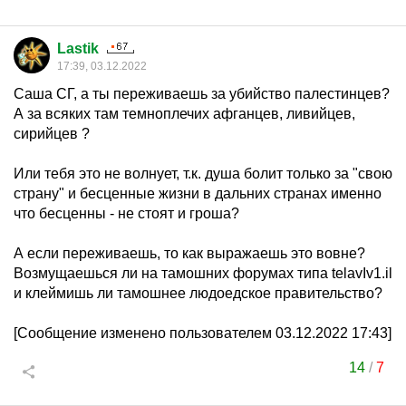
Lastik
17:39, 03.12.2022
Саша СГ, а ты переживаешь за убийство палестинцев?
А за всяких там темноплечих афганцев, ливийцев,
сирийцев ?
Или тебя это не волнует, т.к. душа болит только за "свою
страну" и бесценные жизни в дальних странах именно
что бесценны - не стоят и гроша?
А если переживаешь, то как выражаешь это вовне?
Возмущаешься ли на тамошних форумах типа telavIv1.il
и клеймишь ли тамошнее людоедское правительство?
[Сообщение изменено пользователем 03.12.2022 17:43]
14
/
7