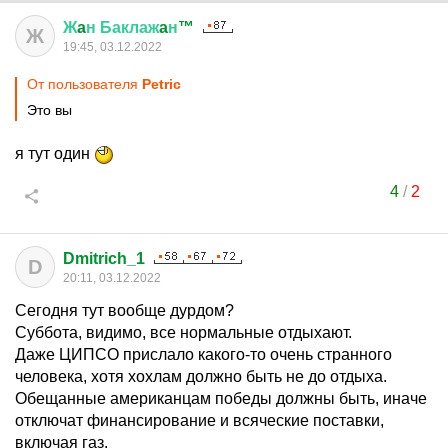
Ж
a
н
Баклаж
a
н
™
Ж
19:45, 03.12.2022
От пользователя
Petric
Это вы
я тут один
4
/
2
Dmitrich_1
D
20:11, 03.12.2022
Сегодня тут вообще дурдом?
Суббота, видимо, все нормальные отдыхают.
Даже ЦИПСО прислало какого-то очень странного
человека, хотя хохлам должно быть не до отдыха.
Обещанные американцам победы должны быть, иначе
отключат финансирование и всяческие поставки,
включая газ.