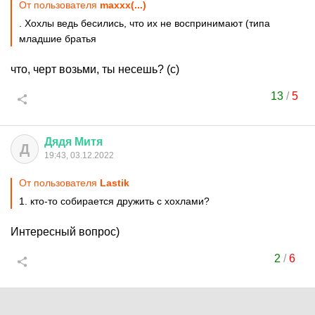
От пользователя
maxxx(...)
. Хохлы ведь бесились, что их не воспринимают (типа
младшие братья
что, черт возьми, ты несешь? (с)
13
/
5
Дядя
Митя
Д
19:43, 03.12.2022
От пользователя
Lastik
1. кто-то собирается дружить с хохлами?
Интересный вопрос)
2
/
6