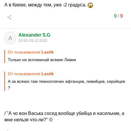
А в Киеве, между тем, уже -2 градуса.
9
/
9
Alexander S.G
A
20:33, 03.12.2022
От пользователя
Lastik
Только не вспоминай всякие Ливии
От пользователя
Lastik
А за всяких там темноплечих афганцев, ливийцев, сирийцев
?
/ "А чо вон Васька сосед вообще убийца и насильник, а
мне нельзя что-ли?" ©