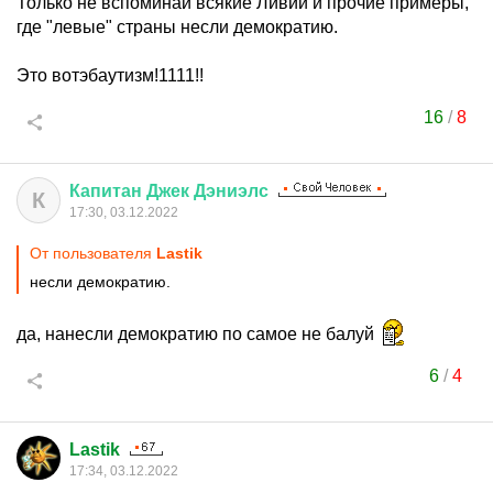
Только не вспоминай всякие Ливии и прочие примеры,
где "левые" страны несли демократию.
Это вотэбаутизм!1111!!
16
/
8
Капитан
Джек
Дэниэлс
К
17:30, 03.12.2022
От пользователя
Lastik
несли демократию.
да, нанесли демократию по самое не балуй
6
/
4
Lastik
17:34, 03.12.2022