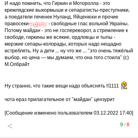
И надо помнить, что Гиркин и Моторолла - это
кремлядские выкормыши и сепаратисты-преступники,
а поедатели печенек Нуланд, Яйценюхи и прочие
правосеки-
- свободные глас вольной Украiны.
Потому майдан - это не госпереворот, а стремление к
свободе, гиркины же всякие, ордловцы и тыпы -
мерзкие сепары-колорады, которых надо нещадно
истреблять. Ну а дети ... ну что же ... "это очень тяжёлый
выбор, но цена — мы думаем, что она того стоила" (с)
М.Олбрайт
Ну странно, что такие вещи надо объяснять !!1111
чота ераз прилагательное от "майдан" цензурит
[Сообщение изменено пользователем 03.12.2022 17:40]
9
/
8