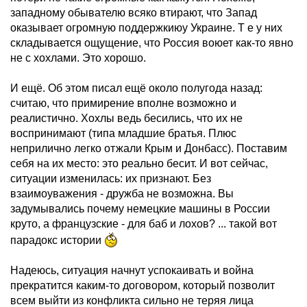
западному обывателю всяко втирают, что Запад
оказывает огромную поддержкиюу Украине. Т е у них
складывается ощущение, что Россия воюет как-то явно
не с хохлами. Это хорошо.
И ещё. Об этом писал ещё около полугода назад:
считаю, что примирение вполне возможно и
реалистично. Хохлы ведь бесились, что их не
воспринимают (типа младшие братья. Плюс
неприлично легко отжали Крым и Донбасс). Поставим
себя на их место: это реально бесит. И вот сейчас,
ситуации изменилась: их признают. Без
взаимоуважения - дружба не возможна. Вы
задумывались почему немецкие машины в России
круто, а французские - для баб и лохов? ... такой вот
парадокс истории
Надеюсь, ситуация начнут успокаивать и война
прекратится каким-то договором, который позволит
всем выйти из конфликта сильно не теряя лица