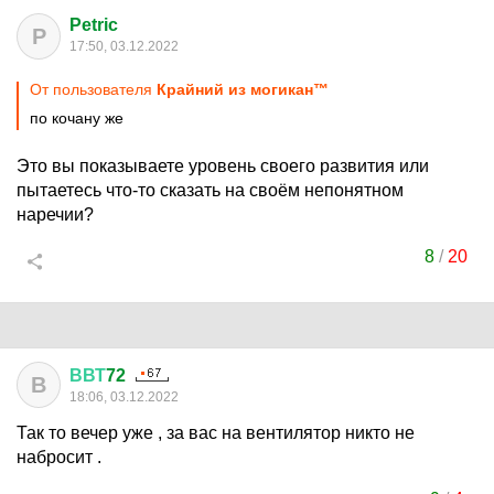
Petric
P
17:50, 03.12.2022
От пользователя
Крaйний из могикaн™
по кочану же
Это вы показываете уровень своего развития или
пытаетесь что-то сказать на своём непонятном
наречии?
8
/
20
ВВТ
72
В
18:06, 03.12.2022
Так то вечер уже , за вас на вентилятор никто не
набросит .