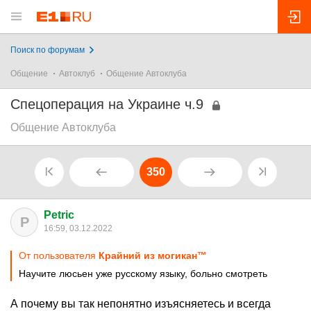
Поиск по форумам
Общение
Автоклуб
Общение Автоклуба
Спецоперация на Украине ч.9
Общение Автоклуба
350
Petric
P
16:59, 03.12.2022
От пользователя
Крaйний из могикaн™
Научите люсьен уже русскому языку, больно смотреть
А почему вы так непонятно изъясняетесь и всегда