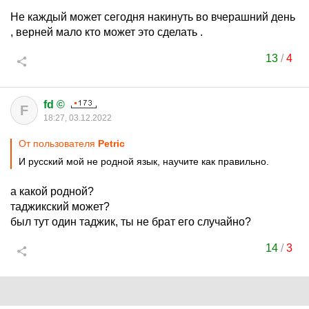
Не каждый может сегодня накинуть во вчерашний день
, верней мало кто может это сделать .
13
/
4
fd ©
F
18:27, 03.12.2022
От пользователя
Petric
И русский мой не родной язык, научите как правильно.
а какой родной?
таджикский может?
был тут один таджик, ты не брат его случайно?
14
/
3