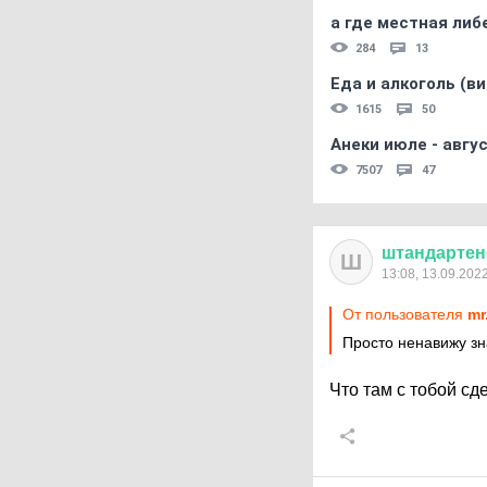
а где местная либ
284
13
Еда и алкоголь (в
1615
50
Анеки июле - авгус
7507
47
штандарте
Ш
13:08, 13.09.202
От пользователя
mr
Просто ненавижу з
Что там с тобой сд