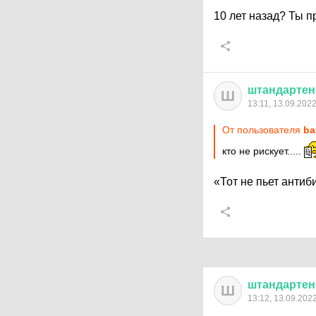
10 лет назад? Ты п
штандарте
Ш
13:11, 13.09.202
От пользователя
ba
кто не рискует.....
«Тот не пьет антиб
штандарте
Ш
13:12, 13.09.202