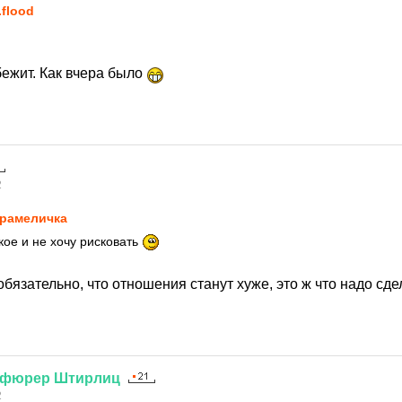
.flood
бежит. Как вчера было
2
рaмeличкa
ое и не хочу рисковать
обязательно, что отношения станут хуже, это ж что надо сд
нфюрер
Штирлиц
2