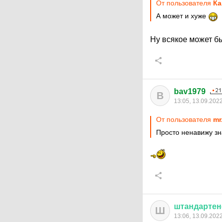
От пользователя
Кa
А может и хуже
Ну всякое может быт
bav1979
B
13:05, 13.09.202
От пользователя
mr
Просто ненавижу з
штандарте
Ш
13:06, 13.09.202