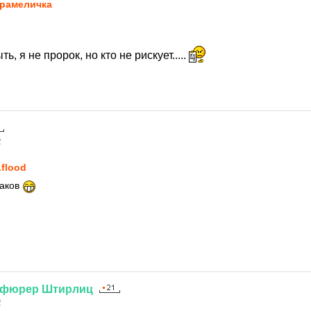
рaмeличкa
ь, я не пророк, но кто не рискует.....
2
.flood
наков
нфюрер
Штирлиц
2