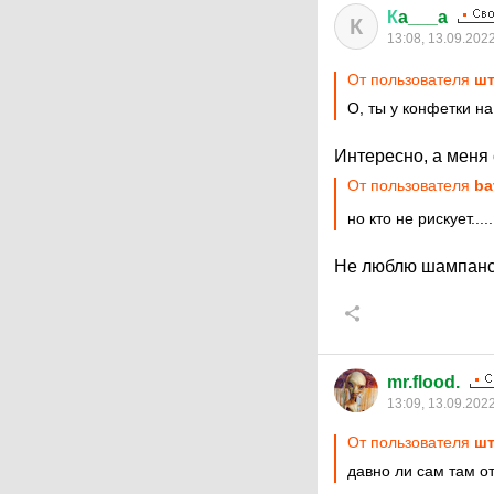
К
a___a
К
13:08, 13.09.202
От пользователя
шт
О, ты у конфетки н
Интересно, а меня
От пользователя
ba
но кто не рискует....
Не люблю шампанск
mr.flood.
13:09, 13.09.202
От пользователя
шт
давно ли сам там о