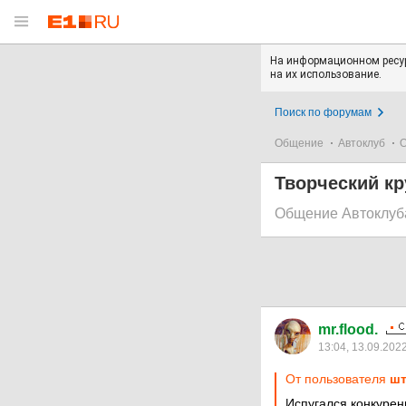
На информационном ресур
на их использование.
Поиск по форумам
Общение
Автоклуб
О
Творческий кр
Общение Автоклуб
mr.flood.
13:04, 13.09.202
От пользователя
шт
Испугался конкурен