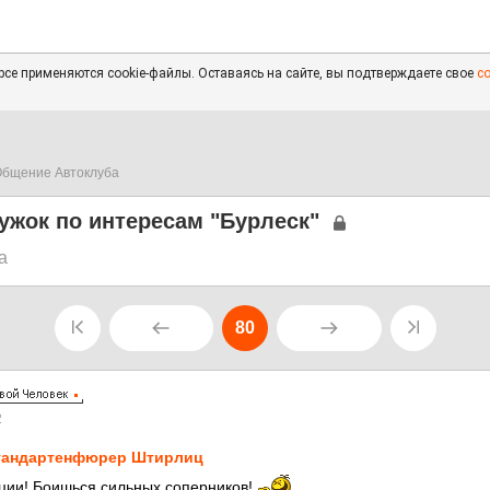
се применяются cookie-файлы. Оставаясь на сайте, вы подтверждаете свое
с
бщение Автоклуба
ужок по интересам "Бурлеск"
а
80
2
андартенфюрер Штирлиц
ции! Боишься сильных соперников!