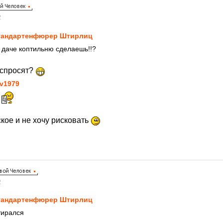
2
андартенфюрер Штирлиц
а даче коптильню сделаешь!!?
 спросят?
v1979
.
ое и не хочу рисковать
2
андартенфюрер Штирлиц
тирался