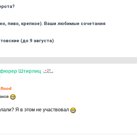
ерота?
ино, пиво, крепкое). Ваши любимые сочетания
товские (до 9 августа)
нфюрер
Штирлиц
2
.flood
наков
елали? Я в этом не участвовал