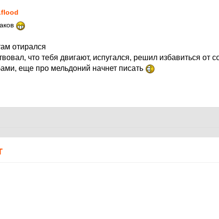
.flood
наков
там отирался
вовал, что тебя двигают, испугался, решил избавиться от 
ами, еще про мельдоний начнет писать
Т