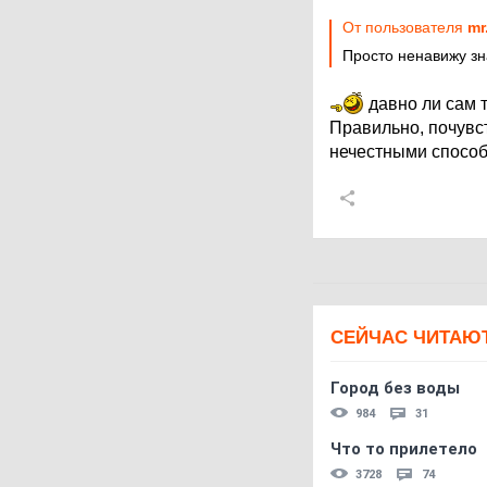
От пользователя
mr
Просто ненавижу з
давно ли сам 
Правильно, почувст
нечестными способ
СЕЙЧАС ЧИТАЮ
Город без воды
984
31
Что то прилетело
3728
74