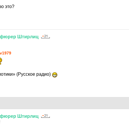
ро это?
нфюрер
Штирлиц
2
v1979
иотики» (Русское радио)
нфюрер
Штирлиц
2