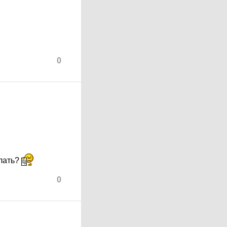
0
елать?
0