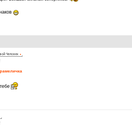
знаков
2
рaмeличкa
 тебе
2