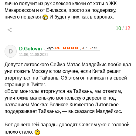
лично получит из рук алексея ключи от хаты в ЖК
Макаровском и от Е-класса, просто за поддержку,
ничего не делая
И будет у них, как в европах.
10
/
12
D.Golovin
D
11:06, 11.08.2022
Депутат литовского Сейма Матас Малдейкис пообещал
уничтожить Москву в том случае, если Китай решит
вторгнуться на Тайвань. Об этом он написал на своей
странице в Twitter.
«Если монголы вторгнутся на Тайвань, мы ответим,
уничтожив маленькую монгольскую деревню под
названием Москва: Великое Княжество Литовское
поддерживает Тайвань», — высказался Малдейкис.
Вот до чего гей-парады доводят. Совсем уже с головой
плохо стало.