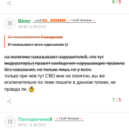
6
/
9
Bkmz
B
09:48, 11.08.2022
От пользователя
Скандинав
И наказывает всех одинаково ))
на политике наказывают нарушителей, это тут
модератор(ы) правят сообщения нарушающие правила
без наказания, но только лишь не у всех.
только при чем тут СВО мне не понятно, вы же
исключительно по теме пишите в данном топике, не
правда ли.
7
/
5
Поплавочник
X
П
09:52, 11.08.2022