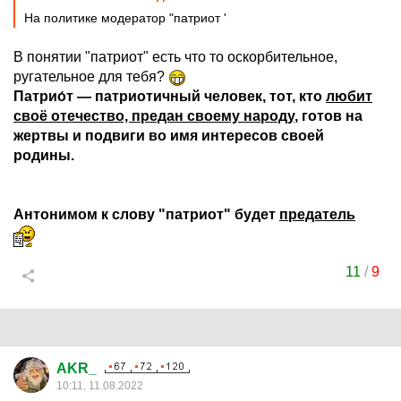
На политике модератор "патриот '
В понятии "патриот" есть что то оскорбительное,
ругательное для тебя?
Патрио́т — патриотичный человек, тот, кто
любит
своё отечество, предан своему народу
, готов на
жертвы и подвиги во имя интересов своей
родины.
Антонимом к слову "патриот" будет
предатель
11
/
9
AKR_
10:11, 11.08.2022