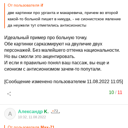
От пользователя
if
две картинки про урганта и макаревича, причем во второй
какой-то больной пишет в никуда, - не сионистское явление
да неужели тут отметились антисионисты
Идеальный пример про больную точку.
Обе картинки сарказмируют на двуличие двух
персонажей. Без малейшего оттенка национальности.
Но вы смогли это акцентировать.
И если я правильно понял ваш пассаж, вы еще и
сионизм с антисионизмом зачем-то попутали.
[Сообщение изменено пользователем 11.08.2022 11:05]
10
/
11
Александр
K.
А
10:32, 11.08.2022
От пользователя
Max-71