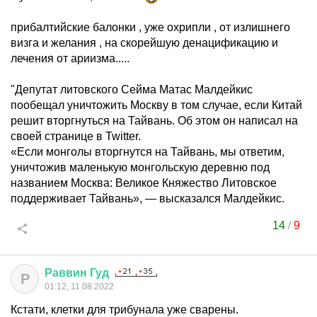
прибалтийские балонки , уже охрипли , от излишнего
визга и желания , на скорейшую денацификацию и
лечения от ариизма.....
"Депутат литовского Сейма Матас Малдейкис
пообещал уничтожить Москву в том случае, если Китай
решит вторгнуться на Тайвань. Об этом он написал на
своей странице в Twitter.
«Если монголы вторгнутся на Тайвань, мы ответим,
уничтожив маленькую монгольскую деревню под
названием Москва: Великое Княжество Литовское
поддерживает Тайвань», — высказался Малдейкис.
14
/
9
Раввин
Гуд
Р
01:12, 11.08.2022
Кстати, клетки для трибунала уже сварены.