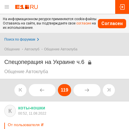
На информационном ресурсе применяются cookie-файлы.
Согласен
Оставаясь на сайте, вы подтверждаете свое
согласие
на
их использование.
Поиск по форумам
Общение
Автоклуб
Общение Автоклуба
Спецоперация на Украине ч.6
Общение Автоклуба
119
коты
-
кошки
К
00:52, 11.08.2022
От пользователя
if