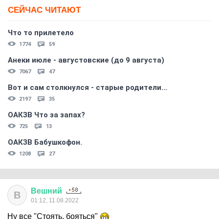
СЕЙЧАС ЧИТАЮТ
Что то прилетело
1774
59
Анеки июле - августовские (до 9 августа)
7067
47
Вот и сам столкнулся - старые родители...
2197
35
ОАКЗВ Что за запах?
725
13
ОАКЗВ Бабушкофон.
1208
27
Вешний
В
01:12, 11.08.2022
Ну все "Стоять, бояться"