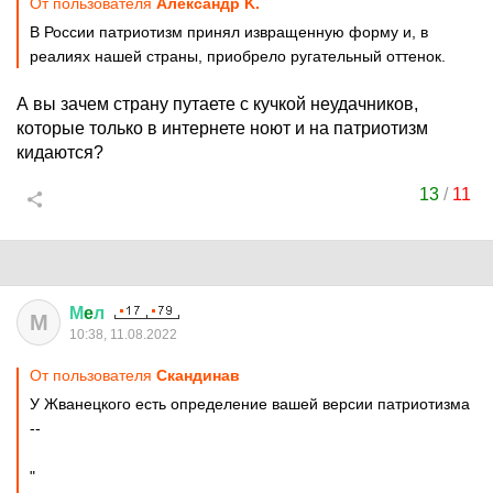
От пользователя
Александр K.
В России патриотизм принял извращенную форму и, в
реалиях нашей страны, приобрело ругательный оттенок.
А вы зачем страну путаете с кучкой неудачников,
которые только в интернете ноют и на патриотизм
кидаются?
13
/
11
М
e
л
М
10:38, 11.08.2022
От пользователя
Скандинав
У Жванецкого есть определение вашей версии патриотизма
--
"