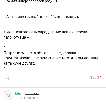
во имя интересов своей родины.
Антонимом к слову "патриот" будет предатель
У Жванецкого есть определение вашей версии
патриотизма --
"
Патриотизм — это чёткое, ясное, хорошо
аргументированное объяснение того, что мы должны
жить хуже других.
"
13
/
14
М
e
л
М
10:37, 11.08.2022