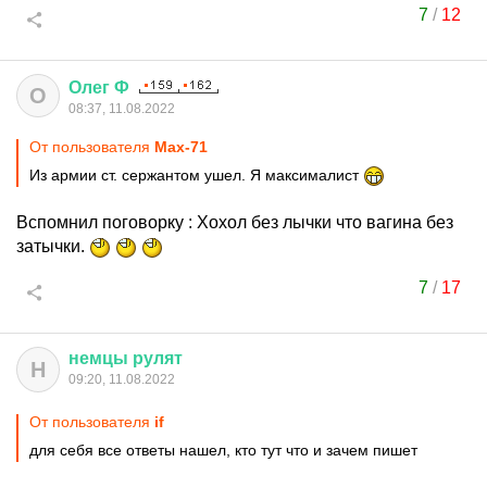
7
/
12
Олег
Ф
О
08:37, 11.08.2022
От пользователя
Max-71
Из армии ст. сержантом ушел. Я максималист
Вспомнил поговорку : Хохол без лычки что вагина без
затычки.
7
/
17
немцы
рулят
Н
09:20, 11.08.2022
От пользователя
if
для себя все ответы нашел, кто тут что и зачем пишет