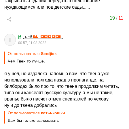
закрывать а здания передать в пользование
нуждающимся или под детские сады......
19
/
11
if
I
00:57, 11.08.2022
От пользователя
Serdjick
Чем Твен то лучше.
я ушел, но издалека напомню вам, что твена уже
использовали полгода назад в пропаганде, на
билбордах было про то, что твена продолжим читать,
типа они канселят русскую культуру, а мы не такие,
вранье было насчет отмен спектаклей по чехову
ну и до твена добрались
От пользователя
коты-кошки
Вам бы только вылизывать