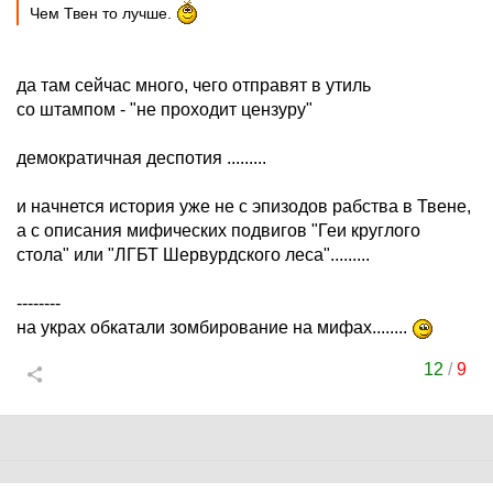
Чем Твен то лучше.
да там сейчас много, чего отправят в утиль
со штампом - "не проходит цензуру"
демократичная деспотия .........
и начнется история уже не с эпизодов рабства в Твене,
а с описания мифических подвигов "Геи круглого
стола" или "ЛГБТ Шервурдского леса".........
--------
на украх обкатали зомбирование на мифах........
12
/
9