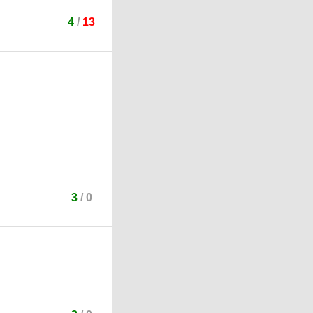
4
/
13
3
/
0