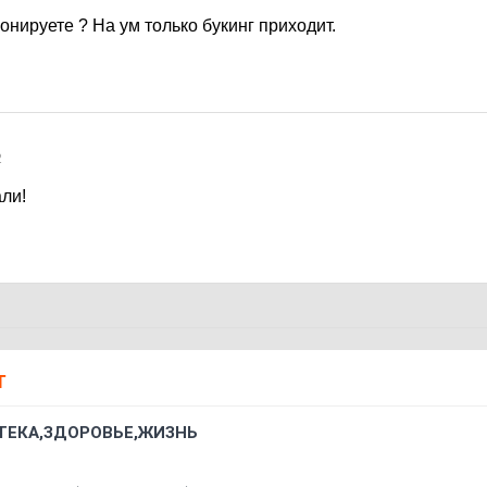
ронируете ? На ум только букинг приходит.
2
ли!
Т
ТЕКА,ЗДОРОВЬЕ,ЖИЗНЬ