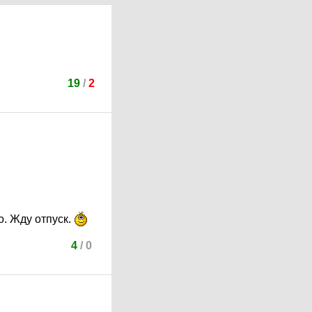
19
/
2
. Жду отпуск.
4
/
0