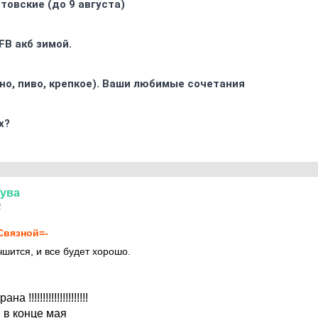
товские (до 9 августа)
FB акб зимой.
ино, пиво, крепкое). Ваши любимые сочетания
х?
Тува
2
Связной=-
чшится, и все будет хорошо.
!!!!!!!!!!!!!!!!!!!!!
 в конце мая