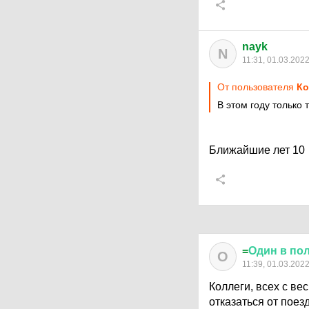
nayk
N
11:31, 01.03.202
От пользователя
Ко
В этом году только 
Ближайшие лет 10
=
Один
в
по
О
11:39, 01.03.202
Коллеги, всех с ве
отказаться от поез