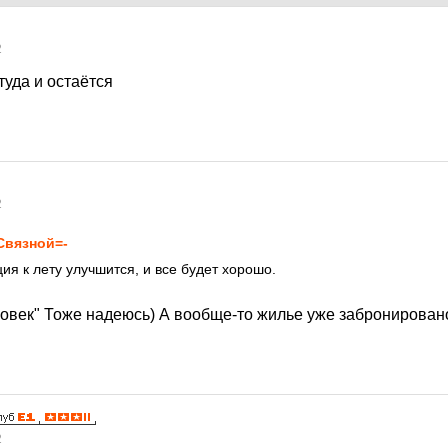
2
туда и остаётся
2
Связной=-
ия к лету улучшится, и все будет хорошо.
овек" Тоже надеюсь) А вообще-то жилье уже забронировано
2