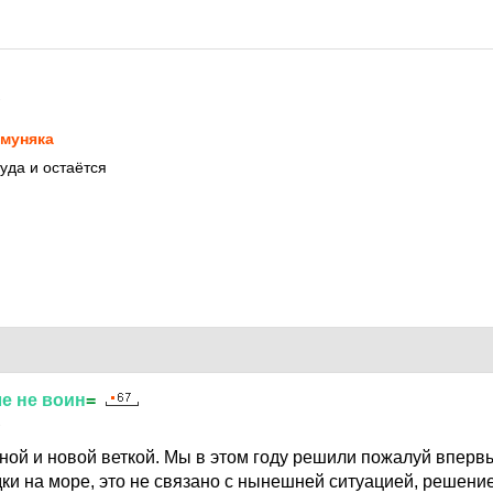
2
муняка
туда и остаётся
ле
не
воин
=
2
сной и новой веткой. Мы в этом году решили пожалуй впервы
дки на море, это не связано с нынешней ситуацией, решени