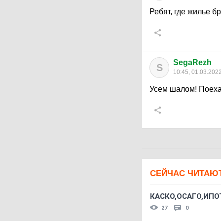
Ребят, где жилье б
SegaRezh
S
10:45, 01.03.202
Усем шалом! Поеха
СЕЙЧАС ЧИТАЮ
КАСКО,ОСАГО,ИПО
27
0