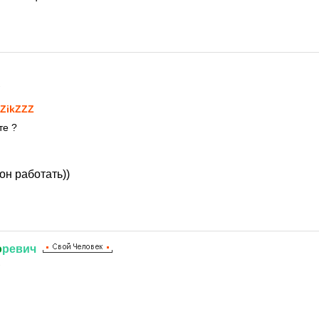
2
ZikZZZ
те ?
 он работать))
o
ревич
2