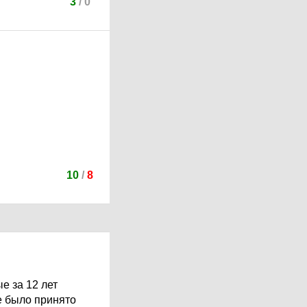
3
/
0
10
/
8
е за 12 лет
е было принято