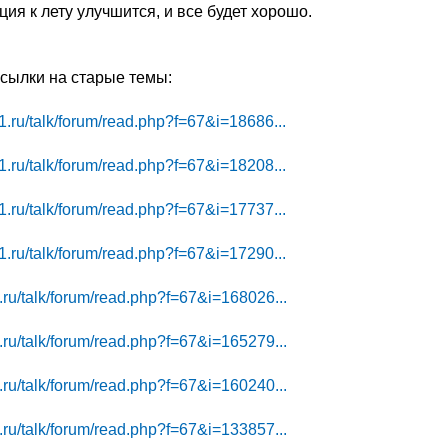
ция к лету улучшится, и все будет хорошо.
сылки на старые темы:
1.ru/talk/forum/read.php?f=67&i=18686...
1.ru/talk/forum/read.php?f=67&i=18208...
1.ru/talk/forum/read.php?f=67&i=17737...
1.ru/talk/forum/read.php?f=67&i=17290...
.ru/talk/forum/read.php?f=67&i=168026...
.ru/talk/forum/read.php?f=67&i=165279...
.ru/talk/forum/read.php?f=67&i=160240...
.ru/talk/forum/read.php?f=67&i=133857...