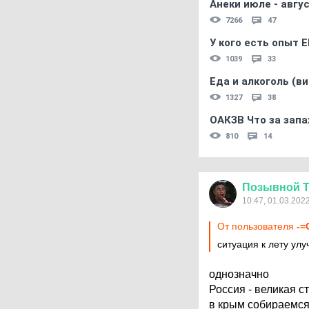
Анеки июле - авгус
7266
47
У кого есть опыт E
1039
33
Еда и алкоголь (в
1327
38
ОАКЗВ Что за запа
810
14
Позывной
10:47, 01.03.202
От пользователя
-=
ситуация к лету улу
однозначно
Россия - великая страна 
в крым собираемся