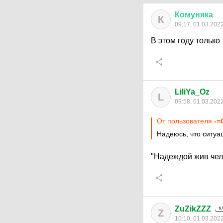
Комуняка
К
09:17, 01.03.202
В этом году только 
LiliYa_Oz
L
09:58, 01.03.202
От пользователя
-=
Надеюсь, что ситуац
"Надеждой жив чел
ZuZikZZZ
Z
10:10, 01.03.202