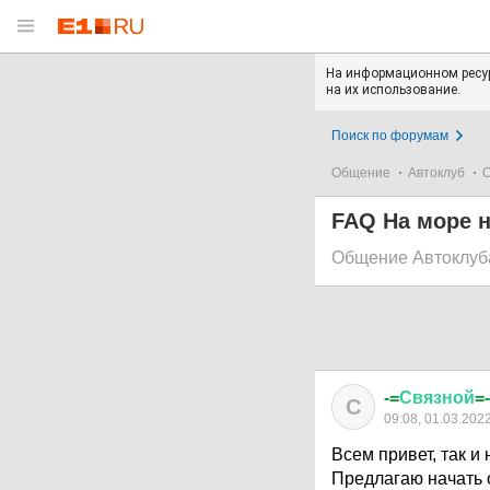
На информационном ресур
на их использование.
Поиск по форумам
Общение
Автоклуб
О
FAQ На море н
Общение Автоклуб
-=
Связной
=-
С
09:08, 01.03.202
Всем привет, так и
Предлагаю начать 