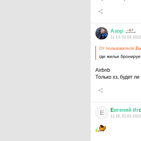
Азор
11:13, 01.03.202
От пользователя
Zu
где жилье бронируе
Airbnb
Только хз, будет ли
E
вгений
Иг
E
11:16, 01.03.202