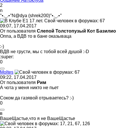
Общение Автоклуба
2
n
°•._.•°N@dya (shrek200)°•._.•°
09:07, 17.04.2017
От пользователя
Слепой Толстопузый Кот Базилио
Оппа, а ВДВ то в бане оказываца
:-)
ВДВ не грусти, мы с тобой всей душой
:-D
:super:
0
Moltes
09:22, 17.04.2017
От пользователя
Рим
А чота у меня никто не пьет
Соком да газявой отрываетесь?
:-)
0
в
ВашеЩастье
,
что
я
не
ВашеЩастье