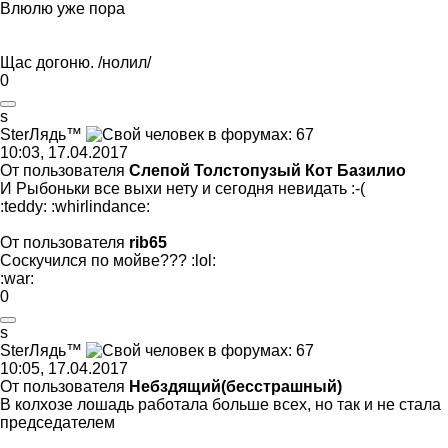
Влюлю уже пора
Щас догоню. /нолил/
0
s
Ster
Лядь
™
10:03, 17.04.2017
От пользователя
Слепой Толстопузый Кот Базилио
И Рыбоньки все выхи нету и сегодня невидать
:-(
:teddy:
:whirlindance:
От пользователя
rib65
Соскучился по мойве???
:lol:
:war:
0
s
Ster
Лядь
™
10:05, 17.04.2017
От пользователя
Небздящий(бесстрашный)
В колхозе лошадь работала больше всех, но так и не стала
председателем