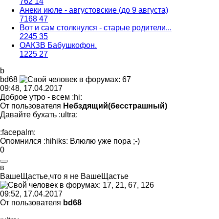
762
14
Анеки июле - августовские (до 9 августа)
7168
47
Вот и сам столкнулся - старые родители...
2245
35
ОАКЗВ Бабушкофон.
1225
27
b
bd68
09:48, 17.04.2017
Доброе утро - всем
:hi:
От пользователя
Небздящий(бесстрашный)
Давайте бухать
:ultra:
:facepalm:
Опомнился
:hihiks:
Влюлю уже пора
;-)
0
в
ВашеЩастье
,
что
я
не
ВашеЩастье
09:52, 17.04.2017
От пользователя
bd68