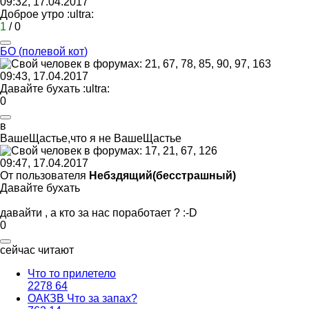
09:32, 17.04.2017
Доброе утро
:ultra:
1
/
0
БО
(
полевой
кот
)
09:43, 17.04.2017
Давайте бухать
:ultra:
0
в
ВашеЩастье
,
что
я
не
ВашеЩастье
09:47, 17.04.2017
От пользователя
Небздящий(бесстрашный)
Давайте бухать
давайти , а кто за нас поработает ?
:-D
0
сейчас читают
Что то прилетело
2278
64
ОАКЗВ Что за запах?