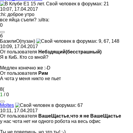
10:07, 17.04.2017
:hi:
доброе утро
все яйца съели?
:ultra:
0
б
БазилиО
(
пузан
)
10:09, 17.04.2017
От пользователя
Небздящий(бесстрашный)
Я в КиБ. Кто со мной?
Медлен конечно же
:-D
От пользователя
Рим
А чота у меня никто не пьет
8(
1
/
0
Moltes
10:11, 17.04.2017
От пользователя
ВашеЩастье,что я не ВашеЩастье
у нас чота нет ни одного робота на весь офис
Ты не поверишь, но это ты!
;-)