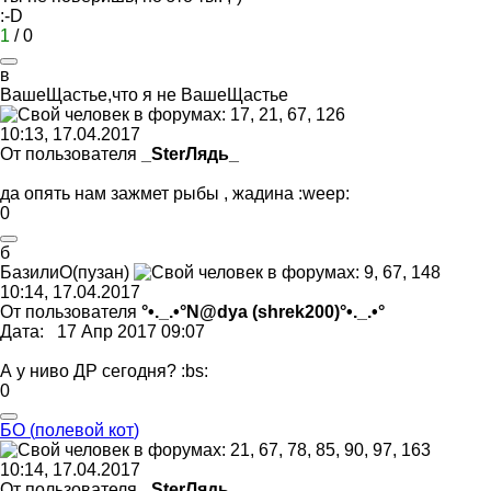
:-D
1
/
0
в
ВашеЩастье
,
что
я
не
ВашеЩастье
10:13, 17.04.2017
От пользователя
_SterЛядь_
да опять нам зажмет рыбы , жадина
:weep:
0
б
БазилиО
(
пузан
)
10:14, 17.04.2017
От пользователя
°•._.•°N@dya (shrek200)°•._.•°
Дата: 17 Апр 2017 09:07
А у ниво ДР сегодня?
:bs:
0
БО
(
полевой
кот
)
10:14, 17.04.2017
От пользователя
_SterЛядь_