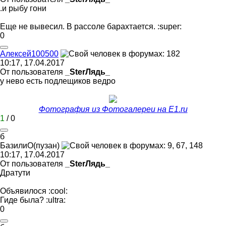
.и рыбу гони
Еще не вывесил. В рассоле барахтается.
:super:
0
Алексей
100500
10:17, 17.04.2017
От пользователя
_SterЛядь_
у нево есть подлещиков ведро
Фотография из Фотогалереи на E1.ru
1
/
0
б
БазилиО
(
пузан
)
10:17, 17.04.2017
От пользователя
_SterЛядь_
Дратути
Объявилося
:cool:
Гиде была?
:ultra:
0