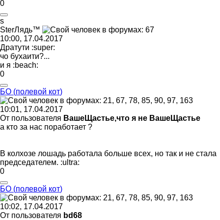
0
s
Ster
Лядь
™
10:00, 17.04.2017
Дратути
:super:
чо бухаити?...
и я
:beach:
0
БО
(
полевой
кот
)
10:01, 17.04.2017
От пользователя
ВашеЩастье,что я не ВашеЩастье
а кто за нас поработает ?
В колхозе лошадь работала больше всех, но так и не стала
председателем.
:ultra:
0
БО
(
полевой
кот
)
10:02, 17.04.2017
От пользователя
bd68