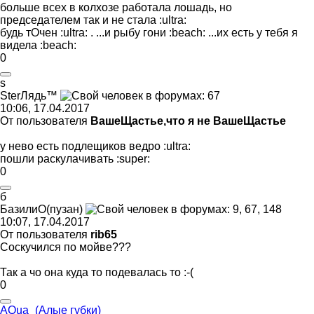
больше всех в колхозе работала лошадь, но
председателем так и не стала
:ultra:
будь тОчен
:ultra:
. ...и рыбу гони
:beach:
...их есть у тебя я
видела
:beach:
0
s
Ster
Лядь
™
10:06, 17.04.2017
От пользователя
ВашеЩастье,что я не ВашеЩастье
у нево есть подлещиков ведро
:ultra:
пошли раскулачивать
:super:
0
б
БазилиО
(
пузан
)
10:07, 17.04.2017
От пользователя
rib65
Соскучился по мойве???
Так а чо она куда то подевалась то
:-(
0
AQua_(
Алые
губки
)