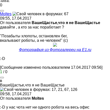
:ultra:
0
Moltes
09:55, 17.04.2017
От пользователя
ВашеЩастье,что я не ВашеЩастье
давайти , а кто за нас поработает ?
"Позабыты хлопоты, остановлен бег,
вкалывают роботы, а не человек!" (с)
Фотография из Фотогалереи на E1.ru
:-D
[Сообщение изменено пользователем 17.04.2017 09:56]
1
/
0
в
ВашеЩастье
,
что
я
не
ВашеЩастье
09:58, 17.04.2017
От пользователя
Moltes
:-D
у нас чота нет ни одного робота на весь офис