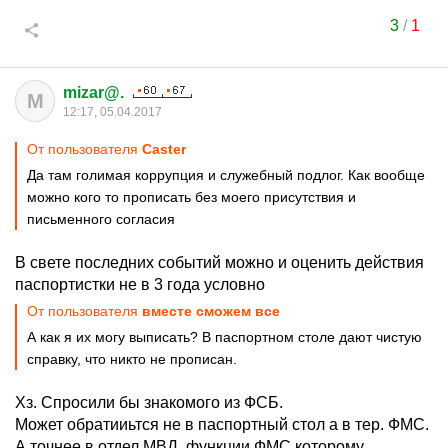
3
/
1
mizar@.
M
12:17, 05.04.2017
От пользователя
Caster
Да там голимая коррупция и служебный подлог. Как вообще
можно кого то прописать без моего присутствия и
письменного согласия
В свете последних событий можно и оценить действия
паспортистки не в 3 года условно
От пользователя
вместе сможем все
А как я их могу выписать? В паспортном столе дают чистую
справку, что никто не прописан.
Хз. Спросили бы знакомого из ФСБ.
Может обратииьтся не в паспортный стол а в тер. ФМС.
А точнее в отдел МВД, функции ФМС которому