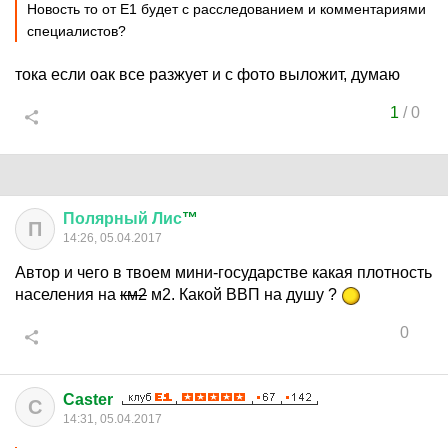
Новость то от Е1 будет с расследованием и комментариями
специалистов?
тока если оак все разжует и с фото выложит, думаю
1
/
0
Полярный
Лис
™
П
14:26, 05.04.2017
Автор и чего в твоем мини-государстве какая плотность
населения на
км2
м2. Какой ВВП на душу ?
0
Caster
C
14:31, 05.04.2017