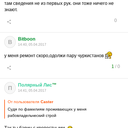
там сведения не из первых рук. они тоже ничего не
знают.
0
Bitboon
B
14:40, 05.04.2017
у меня ремонт скоро,одолжи пару чуркистанов
1
/
0
Полярный
Лис
™
П
14:41, 05.04.2017
От пользователя
Caster
Судя по фамилиям проживающих у меня
рабовладельческий строй
Так ты барин с крепостными.