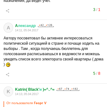
назначения, да ведет учет.
3
/
1
A
лександр
A
14:11, 05.04.2017
Автору посоветовал бы активнее интересоваться
политической ситуацией в стране и почаще ходить на
выборы . Там , когда получаешь бюллетень для
голосования расписываешься в ведомости и можешь
увидеть список всего электората своей квартиры ( дома
)
5
/
8
Katrin( Black'
и
)=^..^=
K
14:13, 05.04.2017
От пользователя
Георг V