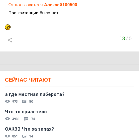
От пользователя
Алексей100500
Про квитанции было нет
13
/
0
СЕЙЧАС ЧИТАЮТ
а где местная либерота?
973
50
Что то прилетело
3931
74
ОАКЗВ Что за запах?
851
14