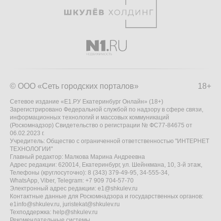
© ООО «Сеть городских порталов»
18+
Сетевое издание «Е1.РУ Екатеринбург Онлайн» (18+)
Зарегистрировано Федеральной службой по надзору в сфере связи,
информационных технологий и массовых коммуникаций
(Роскомнадзор) Свидетельство о регистрации № ФС77-84675 от
06.02.2023 г.
Учредитель: Общество с ограниченной ответственностью "ИНТЕРНЕТ
ТЕХНОЛОГИИ"
Главный редактор: Малкова Марина Андреевна
Адрес редакции: 620014, Екатеринбург, ул. Шейнкмана, 10, 3-й этаж,
Телефоны (круглосуточно): 8 (343) 379-49-95, 34-555-34,
WhatsApp, Viber, Telegram: +7 909 704-57-70
Электронный адрес редакции:
e1@shkulev.ru
Контактные данные для Роскомнадзора и государственных органов:
e1info@shkulev.ru
,
juristekat@shkulev.ru
Техподдержка:
help@shkulev.ru
Рекомендательные системы