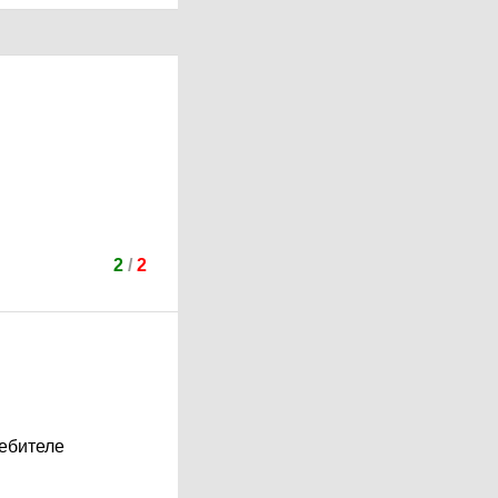
2
/
2
ребителе