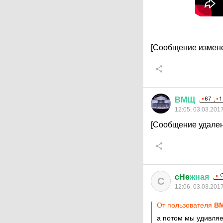
[Сообщение измене
ВМЩ
12:05, 03.03.201
[Сообщение удален
cHe
жная
C
12:06, 03.03.201
От пользователя
В
а потом мы удивляе