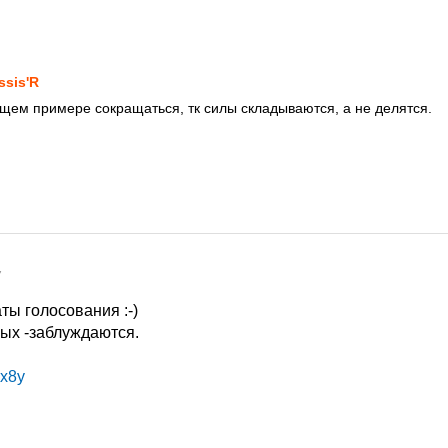
ssis'R
ащем примере сокращаться, тк силы складываются, а не делятся.
7
ты голосования :-)
ых -заблуждаются.
ex8y