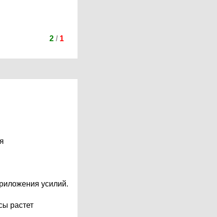
2
/
1
я
приложения усилий.
сы растет