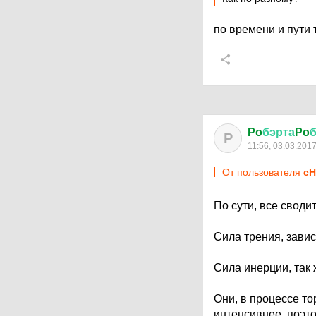
по времени и пути
Po
бэрта
Po
P
11:56, 03.03.201
От пользователя
cH
По сути, все своди
Сила трения, завис
Сила инерции, так
Они, в процессе т
интенсивнее, поэт