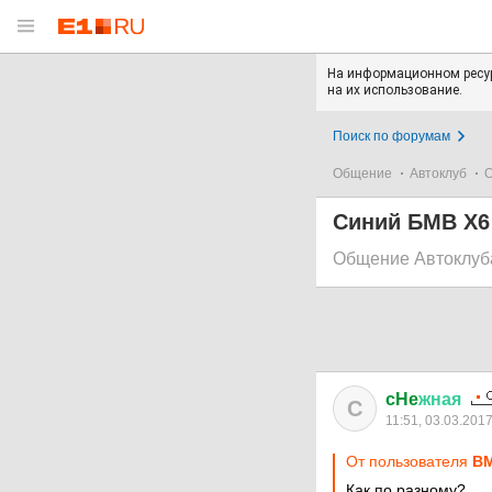
На информационном ресур
на их использование.
Поиск по форумам
Общение
Автоклуб
О
Синий БМВ Х6
Общение Автоклуб
cHe
жная
C
11:51, 03.03.201
От пользователя
В
Как по разному?