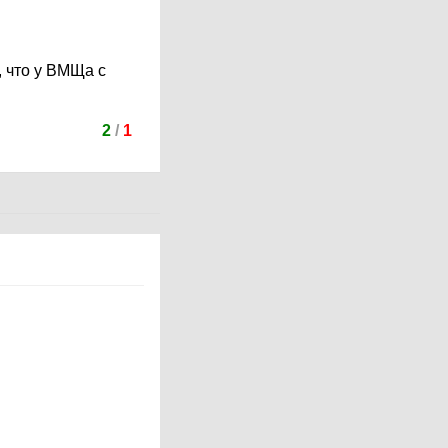
., что у ВМЩа с
2
/
1