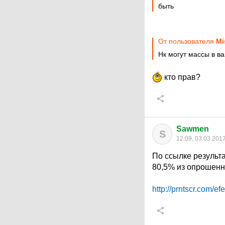
быть
От пользователя
Mi
Нк могут массы в в
кто прав?
Sawmen
S
12:09, 03.03.201
По ссылке результа
80,5% из опрошенн
http://prntscr.com/ef