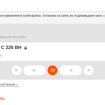
се применяются cookie-файлы. Оставаясь на сайте, вы подтверждаете свое
с
бщение Автоклуба
 С 226 ВН
а
19
7
МЩ