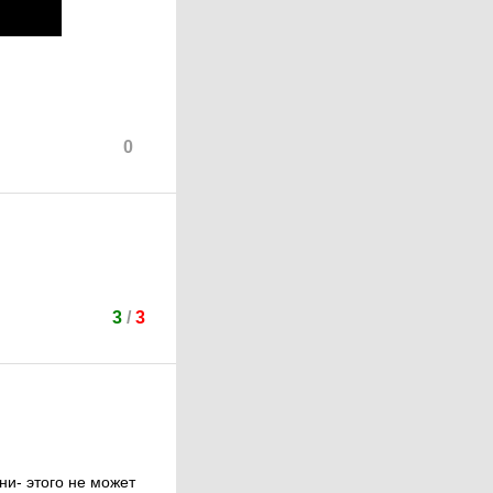
0
3
/
3
и- этого не может