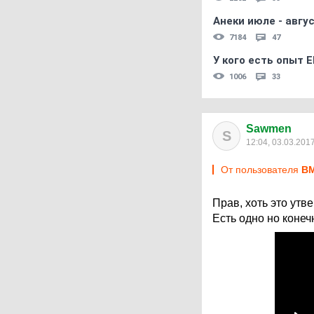
Анеки июле - авгус
7184
47
У кого есть опыт E
1006
33
Sawmen
S
12:04, 03.03.201
От пользователя
В
Прав, хоть это утв
Есть одно но конеч