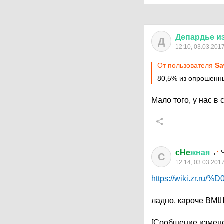
Депардье
и
Д
12:10, 03.03.201
От пользователя
S
80,5% из опрошенн
Мало того, у нас в
cHe
жная
C
12:14, 03.03.201
https://wiki.zr
ладно, кароче ВМЩ
[Сообщение измене