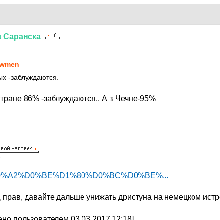
з
Саранска
7
awmen
ых -заблуждаются.
 стране 86% -заблуждаются.. А в Чечне-95%
7
.ru/%D0%A2%D0%BE%D1%80%D0%BC%D0%BE%...
 прав, давайте дальше унижать дристуна на немецком ист
но пользователем 03.03.2017 12:18]