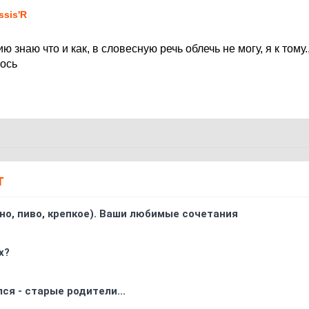
ssis'R
ю знаю что и как, в словесную речь облечь не могу, я к тому
гось
Т
ино, пиво, крепкое). Ваши любимые сочетания
х?
ся - старые родители...