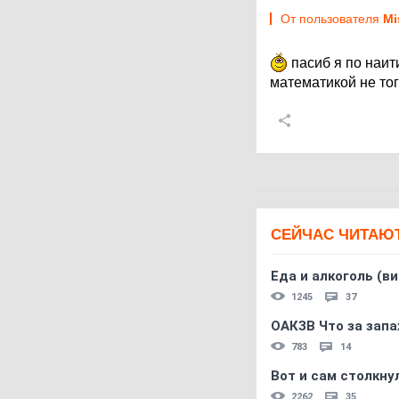
От пользователя
Mi
пасиб я по наити
математикой не то
СЕЙЧАС ЧИТАЮ
Еда и алкоголь (в
1245
37
ОАКЗВ Что за запа
783
14
Вот и сам столкнул
2262
35