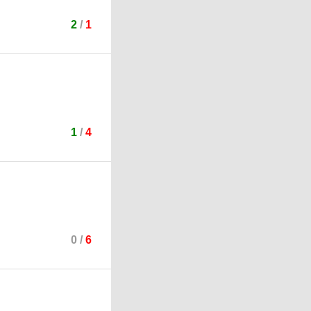
2
/
1
1
/
4
0
/
6