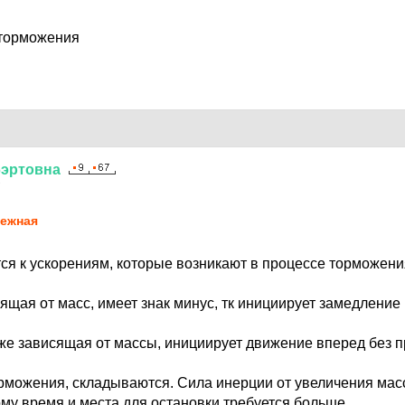
 торможения
бэртовна
7
eжная
тся к ускорениям, которые возникают в процессе торможени
ящая от масс, имеет знак минус, тк инициирует замедление
 же зависящая от массы, инициирует движение вперед без 
орможения, складываются. Сила инерции от увеличения мас
ому время и места для остановки требуется больше