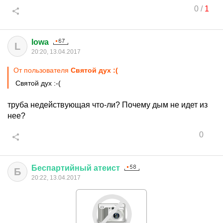
0
/
1
lowa
L
20:20, 13.04.2017
От пользователя
Святой дух :(
Святой дух :-(
труба недействующая что-ли? Почему дым не идет из
нее?
0
Беспартийный
атеист
Б
20:22, 13.04.2017