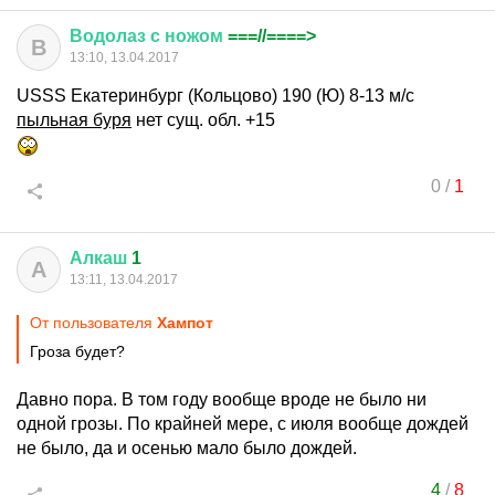
Водолаз
с
ножом
===//====>
В
13:10, 13.04.2017
USSS Екатеринбург (Кольцово) 190 (Ю) 8-13 м/с
пыльная буря
нет сущ. обл. +15
0
/
1
Алкаш
1
А
13:11, 13.04.2017
От пользователя
Хампот
Гроза будет?
Давно пора. В том году вообще вроде не было ни
одной грозы. По крайней мере, с июля вообще дождей
не было, да и осенью мало было дождей.
4
/
8