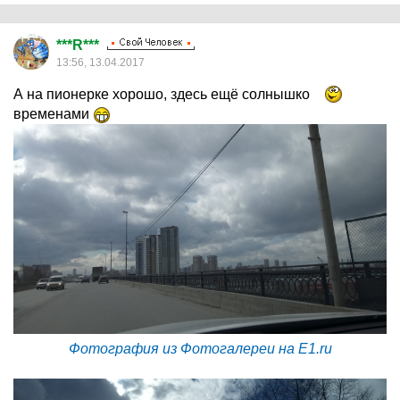
***R***
13:56, 13.04.2017
А на пионерке хорошо, здесь ещё солнышко
временами
Фотография из Фотогалереи на E1.ru