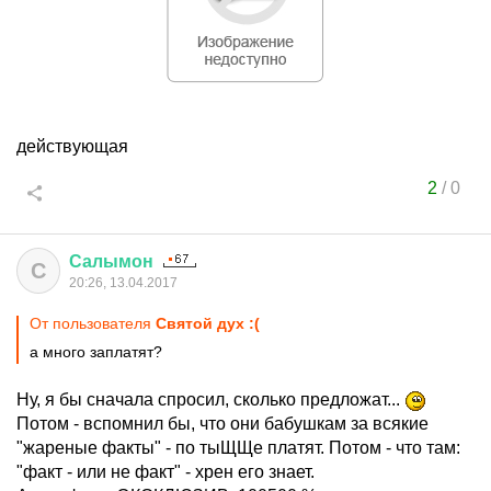
действующая
2
/
0
Салымон
С
20:26, 13.04.2017
От пользователя
Святой дух :(
а много заплатят?
Ну, я бы сначала спросил, сколько предложат...
Потом - вспомнил бы, что они бабушкам за всякие
"жареные факты" - по тыЩЩе платят. Потом - что там:
"факт - или не факт" - хрен его знает.