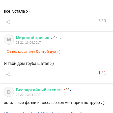
все, устала :-)
5
/
0
Мировой
кризис
М
23:21, 13.04.2017
От пользователя
Святой дух :(
Я твой дом труба шатал :-)
1
/
1
Беспартийный
атеист
Б
23:22, 13.04.2017
остальные фотки и веселые комментарии по трубе :-)