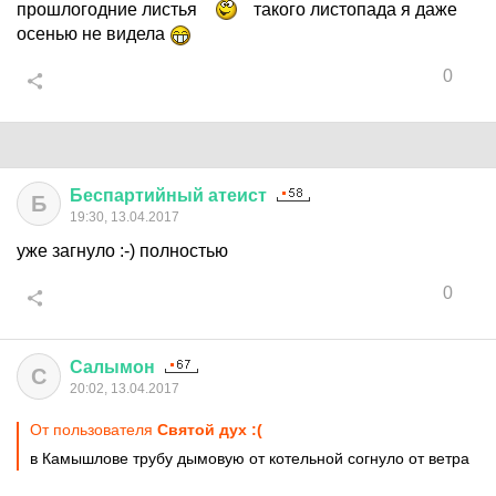
прошлогодние листья
такого листопада я даже
осенью не видела
0
Беспартийный
атеист
Б
19:30, 13.04.2017
уже загнуло :-) полностью
0
Салымон
С
20:02, 13.04.2017
От пользователя
Святой дух :(
в Камышлове трубу дымовую от котельной согнуло от ветра