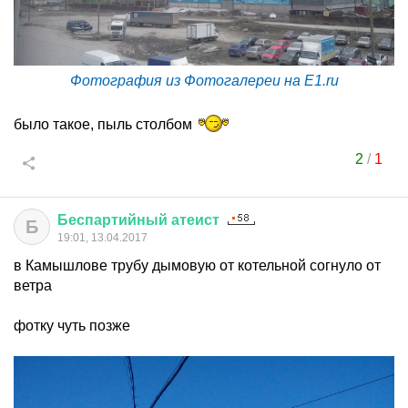
Фотография из Фотогалереи на E1.ru
было такое, пыль столбом
2
/
1
Беспартийный
атеист
Б
19:01, 13.04.2017
в Камышлове трубу дымовую от котельной согнуло от
ветра
фотку чуть позже