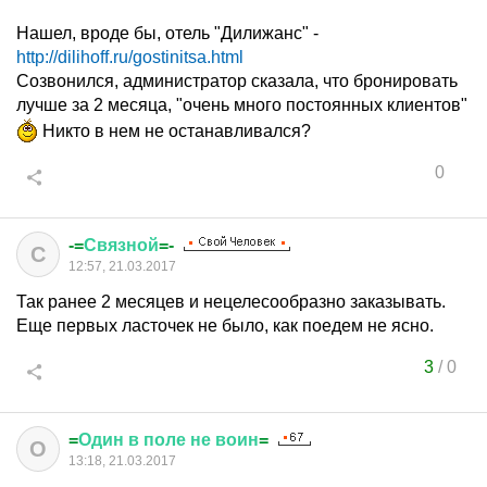
Нашел, вроде бы, отель "Дилижанс" -
http://dilihoff.ru/gostinitsa.html
Созвонился, администратор сказала, что бронировать
лучше за 2 месяца, "очень много постоянных клиентов"
Никто в нем не останавливался?
0
-=
Связной
=-
С
12:57, 21.03.2017
Так ранее 2 месяцев и нецелесообразно заказывать.
Еще первых ласточек не было, как поедем не ясно.
3
/
0
=
Один
в
поле
не
воин
=
О
13:18, 21.03.2017