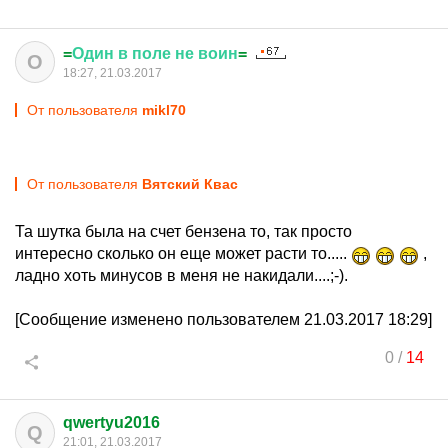
=
Один
в
поле
не
воин
=
О
18:27, 21.03.2017
От пользователя
mikl70
От пользователя
Вятский Квас
Та шутка была на счет бензена то, так просто
интересно сколько он еще может расти то.....
,
ладно хоть минусов в меня не накидали....;-).
[Сообщение изменено пользователем 21.03.2017 18:29]
0
/
14
qwertyu2016
Q
21:01, 21.03.2017