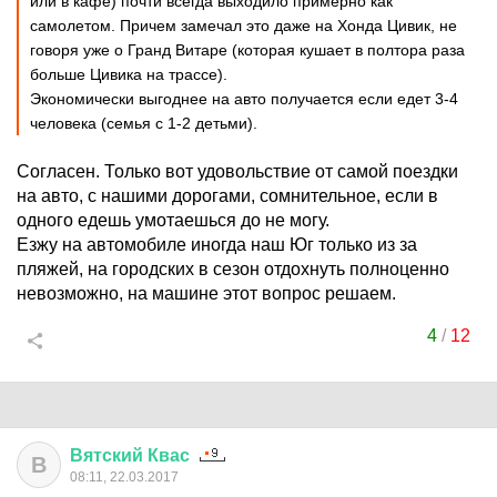
или в кафе) почти всегда выходило примерно как
самолетом. Причем замечал это даже на Хонда Цивик, не
говоря уже о Гранд Витаре (которая кушает в полтора раза
больше Цивика на трассе).
Экономически выгоднее на авто получается если едет 3-4
человека (семья с 1-2 детьми).
Согласен. Только вот удовольствие от самой поездки
на авто, с нашими дорогами, сомнительное, если в
одного едешь умотаешься до не могу.
Езжу на автомобиле иногда наш Юг только из за
пляжей, на городских в сезон отдохнуть полноценно
невозможно, на машине этот вопрос решаем.
4
/
12
Вятский
Квас
В
08:11, 22.03.2017