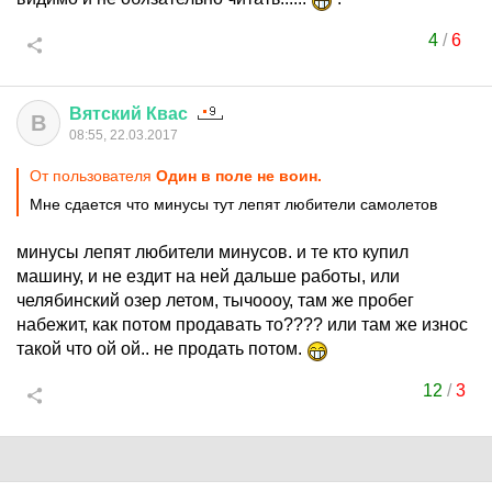
4
/
6
Вятский
Квас
В
08:55, 22.03.2017
От пользователя
Один в поле не воин.
Мне сдается что минусы тут лепят любители самолетов
минусы лепят любители минусов. и те кто купил
машину, и не ездит на ней дальше работы, или
челябинский озер летом, тычоооу, там же пробег
набежит, как потом продавать то???? или там же износ
такой что ой ой.. не продать потом.
12
/
3