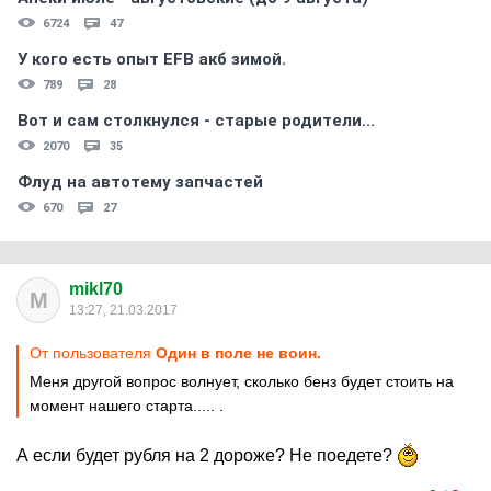
6724
47
У кого есть опыт EFB акб зимой.
789
28
Вот и сам столкнулся - старые родители...
2070
35
Флуд на автотему запчастей
670
27
mikl70
M
13:27, 21.03.2017
От пользователя
Один в поле не воин.
Меня другой вопрос волнует, сколько бенз будет стоить на
момент нашего старта..... .
А если будет рубля на 2 дороже? Не поедете?