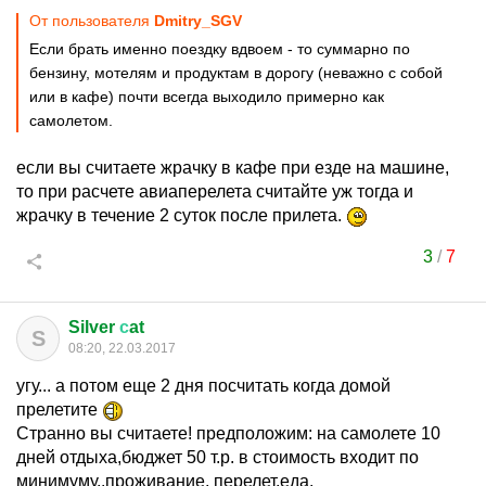
От пользователя
Dmitry_SGV
Если брать именно поездку вдвоем - то суммарно по
бензину, мотелям и продуктам в дорогу (неважно с собой
или в кафе) почти всегда выходило примерно как
самолетом.
если вы считаете жрачку в кафе при езде на машине,
то при расчете авиаперелета считайте уж тогда и
жрачку в течение 2 суток после прилета.
3
/
7
Silver
с
at
S
08:20, 22.03.2017
угу... а потом еще 2 дня посчитать когда домой
прелетите
Странно вы считаете! предположим: на самолете 10
дней отдыха,бюджет 50 т.р. в стоимость входит по
минимуму..проживание, перелет,еда.