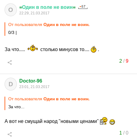
=
Один
в
поле
не
воин
=
О
22:29, 21.03.2017
От пользователя
Один в поле не воин.
0/3 |
За что.....
столько минусов то....
.
2
/
9
Doctor-96
D
23:01, 21.03.2017
От пользователя
Один в поле не воин.
За что...
А вот не смущай народ "новыми ценами"
1
/
0