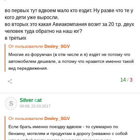
во первых тут вдвоем мало кто ездит. Ну разве что те у
кого дети уже выросли.
во вторых это какая Авиакомпания возит за 20 т.р. двух
человек туда обратно на наш юг?
в третьих
От пользователя
Dmitry_SGV
Многие из форумчан (в отм числе и я) ездят не потому что
автомобилем дешевле, а потому что нравится именно такой
вид передвижения.
14
/
3
Silver
с
at
S
08:09, 22.03.2017
От пользователя
Dmitry_SGV
Если брать именно поездку вдвоем - то суммарно по
бензину, мотелям и продуктам в дорогу (неважно с собой