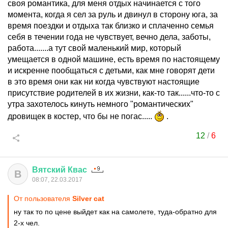
своя романтика, для меня отдых начинается с того
момента, когда я сел за руль и двинул в сторону юга, за
время поездки и отдыха так близко и сплаченно семья
себя в течении года не чувствует, вечно дела, заботы,
работа.......а тут свой маленький мир, который
умещается в одной машине, есть время по настоящему
и искренне пообщаться с детьми, как мне говорят дети
в это время они как ни когда чувствуют настоящие
присутствие родителей в их жизни, как-то так......что-то с
утра захотелось кинуть немного "романтических"
дровищек в костер, что бы не погас.....
.
12
/
6
Вятский
Квас
В
08:07, 22.03.2017
От пользователя
Silver сat
ну так то по цене выйдет как на самолете, туда-обратно для
2-х чел.