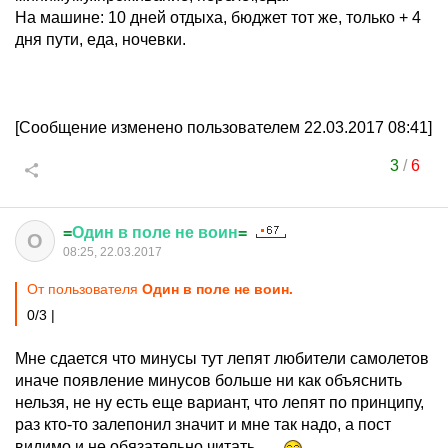
На машине: 10 дней отдыха, бюджет тот же, только + 4
дня пути, еда, ночевки.
[Сообщение изменено пользователем 22.03.2017 08:41]
3
/
6
=
Один
в
поле
не
воин
=
О
08:25, 22.03.2017
От пользователя
Один в поле не воин.
0/3 |
Мне сдается что минусы тут лепят любители самолетов
иначе появление минусов больше ни как объяснить
нельзя, не ну есть еще вариант, что лепят по принципу,
раз кто-то залепонил значит и мне так надо, а пост
видимо и не обязательно читать......
.