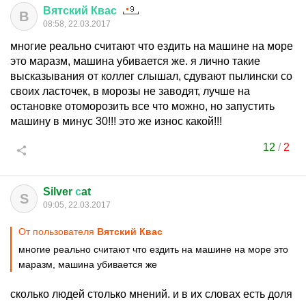
Вятский
Квас
В
08:58, 22.03.2017
многие реально считают что ездить на машине на море
это маразм, машина убивается же. я лично такие
высказывания от коллег слышал, сдувают пылински со
своих ласточек, в морозы не заводят, лучше на
остановке отоморозить все что можно, но запустить
машину в минус 30!!! это же износ какой!!!
12
/
2
Silver
с
at
S
09:05, 22.03.2017
От пользователя
Вятский Квас
многие реально считают что ездить на машине на море это
маразм, машина убивается же
сколько людей столько мнений. и в их словах есть доля