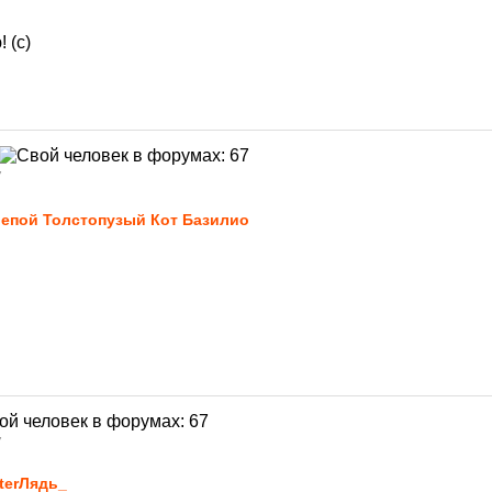
 (с)
7
епой Толстопузый Кот Базилио
7
terЛядь_