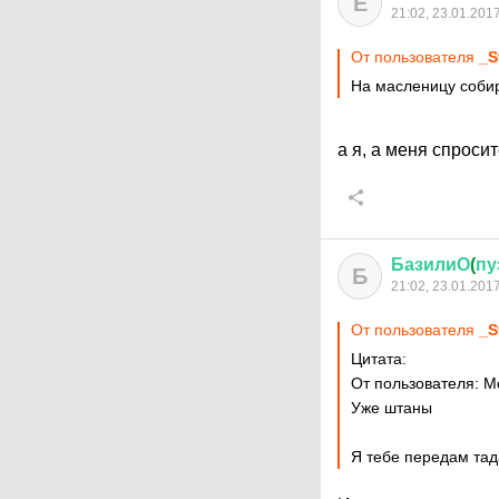
Е
21:02, 23.01.201
От пользователя
_S
На масленицу соби
а я, а меня спросит
БазилиО
(
пу
Б
21:02, 23.01.201
От пользователя
_S
Цитата:
От пользователя: Mo
Уже штаны
Я тебе передам тад