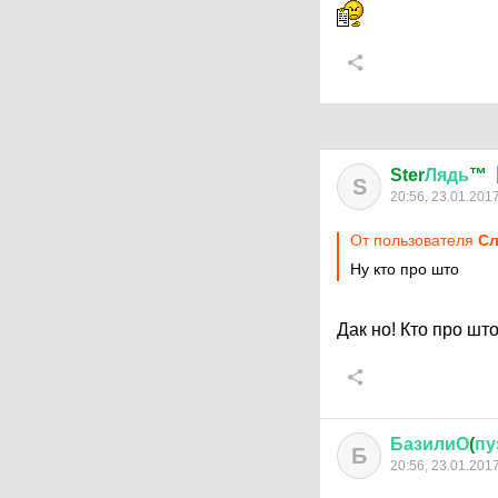
Ster
Лядь
™
S
20:56, 23.01.201
От пользователя
Сл
Ну кто про што
Дак но! Кто про шт
БазилиО
(
пу
Б
20:56, 23.01.201