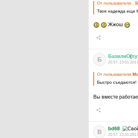
От пользователя
_S
Твоя надежда еще 
Жжош
БазилиО
(
пу
Б
20:57, 23.01.201
От пользователя
Mo
Быстро съедаются!
Вы вместе работа
bd68
B
20:57, 23.01.201