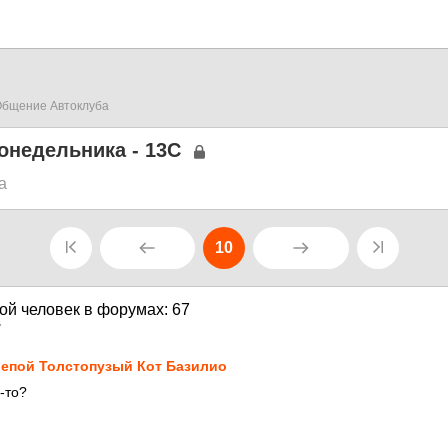
бщение Автоклуба
онедельника - 13С
а
10
7
епой Толстопузый Кот Базилио
-то?