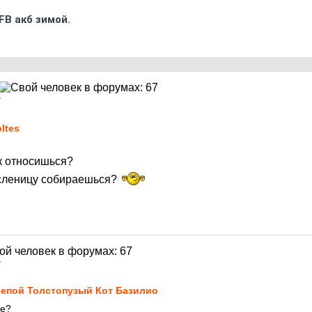
FB акб зимой.
7
ltes
ак относишься?
асленицу собираешься?
7
епой Толстопузый Кот Базилио
те?