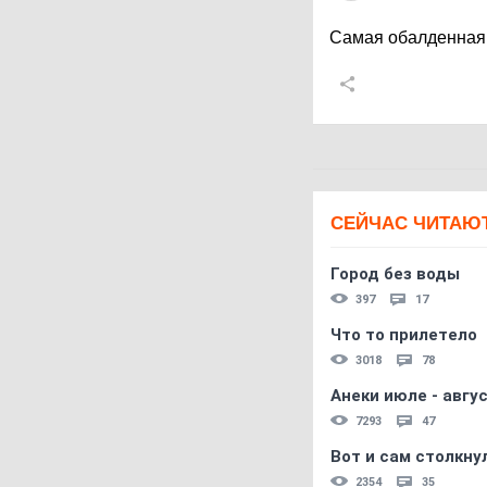
Самая обалденная 
СЕЙЧАС ЧИТАЮ
Город без воды
397
17
Что то прилетело
3018
78
Анеки июле - авгус
7293
47
Вот и сам столкнул
2354
35