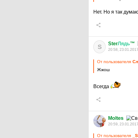
Нет. Но я так думаю!
Ster
Лядь
™
S
20:58, 23.01.201
От пользователя
Сл
Жжош
Всегда
Moltes
20:59, 23.01.201
От пользователя
_S