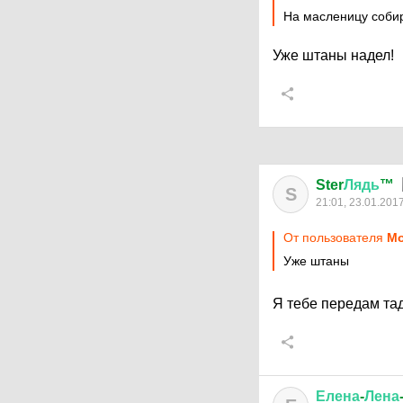
На масленицу соби
Уже штаны надел!
Ster
Лядь
™
S
21:01, 23.01.201
От пользователя
Mo
Уже штаны
Я тебе передам та
Елена
-
Лена