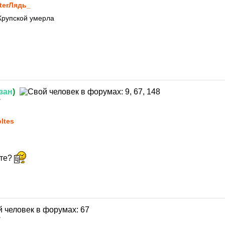
terЛядь_
Крупской умерла
зан
)
7
ltes
ете?
7