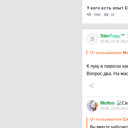
У кого есть опыт E
1046
33
Ster
Лядь
™
S
20:58, 23.01.201
От пользователя
Mo
К луку в пирогах к
Вопрос два. На м
Moltes
20:58, 23.01.201
От пользователя
Сл
Вы вместе работае