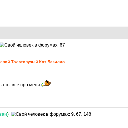
7
епой Толстопузый Кот Базилио
о а ты все про меня
зан
)
7