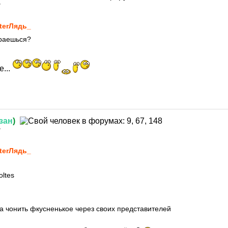
7
terЛядь_
раешься?
е...
зан
)
7
terЛядь_
ltes
а чонить фкусненькое через своих представителей