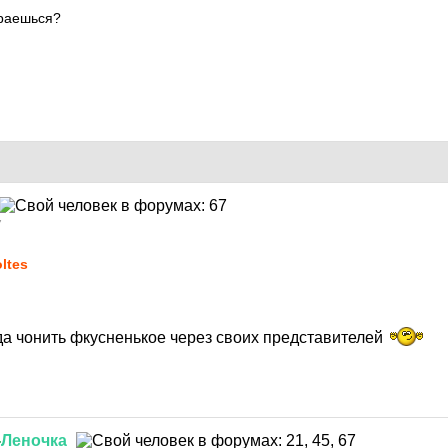
раешься?
7
ltes
да чонить фкусненькое через своих представителей
-
Леночка