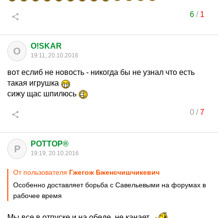
6
/
1
O!SKAR
O
19:11, 20.10.2016
вот еслиб не новость - никогда бы не узнал что есть
такая игрушка
сижу щас шпилюсь
0
/
7
POTTOP®
P
19:19, 20.10.2016
От пользователя
Гжегож Бженсчишчикевич
Особенно доставляет борьба с Савельевыми на форумах в
рабочее время
Мы все в отпуске и на обеде, не канает.