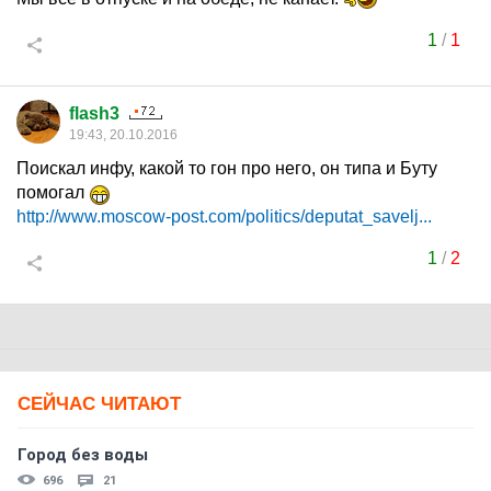
1
/
1
flash3
19:43, 20.10.2016
Поискал инфу, какой то гон про него, он типа и Буту
помогал
http://www.moscow-post.com/politics/deputat_savelj...
1
/
2
СЕЙЧАС ЧИТАЮТ
Город без воды
696
21