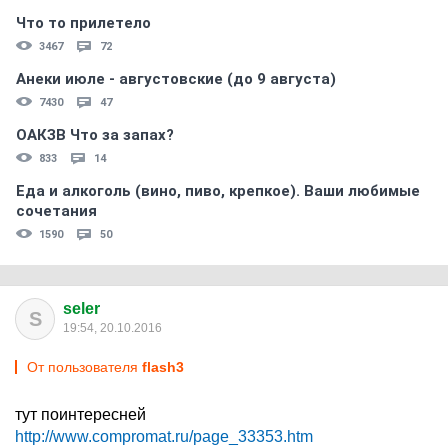
Что то прилетело
3467
72
Анеки июле - августовские (до 9 августа)
7430
47
ОАКЗВ Что за запах?
833
14
Еда и алкоголь (вино, пиво, крепкое). Ваши любимые
сочетания
1590
50
seler
S
19:54, 20.10.2016
От пользователя
flash3
тут поинтересней
http://www.compromat.ru/page_33353.htm