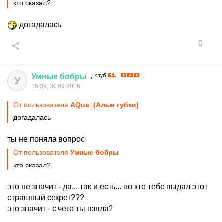
кто сказал?
догадалась
0
Умные
бобры
У
15:39, 30.09.2016
От пользователя
AQua_(Алые губки)
догадалась
ты не поняла вопрос
От пользователя
Умные бобры
кто сказал?
это не значит - да... так и есть... но кто тебе выдал этот
страшный секрет???
это значит - с чего ты взяла?