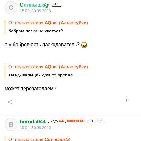
C
олнышк
@
C
15:03, 30.09.2016
От пользователя
AQua_(Алые губки)
бобрам ласки не хватает?
а у бобров есть ласкодаватель?
От пользователя
AQua_(Алые губки)
загадывальщик куда то пропал
может перезагадаем?
0
boroda044
B
15:04, 30.09.2016
От пользователя
Cолнышк@