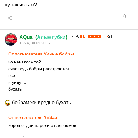
ну так чо там?
0
AQua_(
Алые
губки
)
15:24, 30.09.2016
От пользователя
Умные бобры
чо началось то?
счас ведь бобры расстроются...
все...
и уйдут...
бухать
бобрам жи вредно бухать
От пользователя
YESaul
хорошо. дай пароли от альбомов