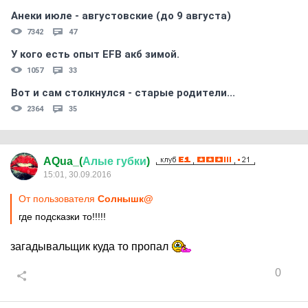
Анеки июле - августовские (до 9 августа)
7342
47
У кого есть опыт EFB акб зимой.
1057
33
Вот и сам столкнулся - старые родители...
2364
35
AQua_(
Алые
губки
)
15:01, 30.09.2016
От пользователя
Cолнышк@
где подсказки то!!!!!
загадывальщик куда то пропал
0