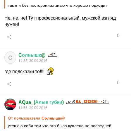
так я и без посторонних знаю что хорошо подходит
Не, не, не! Тут профессиональный, мужской взгляд
нужен!
0
C
олнышк
@
C
14:55, 30.09.2016
где подсказки то!!!!!
0
AQua_(
Алые
губки
)
14:56, 30.09.2016
От пользователя
Cолнышк@
утешаю себя тем что эта была куплена не последней