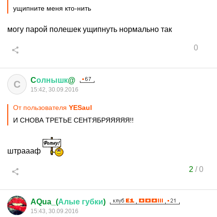
ущипните меня кто-нить
могу парой полешек ущипнуть нормально так
0
C
олнышк
@
C
15:42, 30.09.2016
От пользователя
YESaul
И СНОВА ТРЕТЬЕ СЕНТЯБРЯЯЯЯЯ!!
штраааф
2
/
0
AQua_(
Алые
губки
)
15:43, 30.09.2016