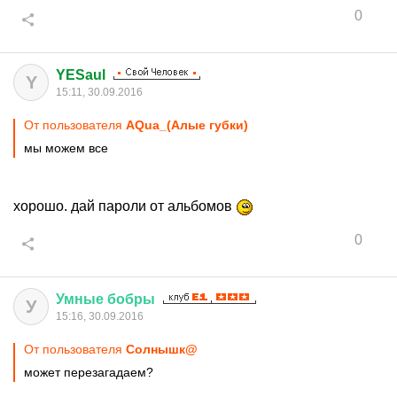
0
YESaul
Y
15:11, 30.09.2016
От пользователя
AQua_(Алые губки)
мы можем все
хорошо. дай пароли от альбомов
0
Умные
бобры
У
15:16, 30.09.2016
От пользователя
Cолнышк@
может перезагадаем?