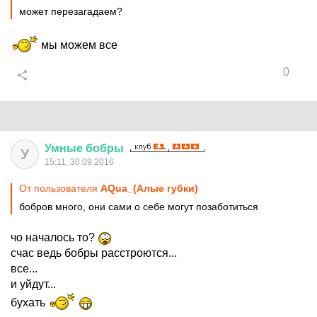
может перезагадаем?
мы можем все
0
Умные
бобры
У
15:11, 30.09.2016
От пользователя
AQua_(Алые губки)
бобров много, они сами о себе могут позаботиться
чо началось то?
счас ведь бобры расстроются...
все...
и уйдут...
бухать