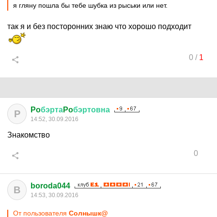
я гляну пошла бы тебе шубка из рыськи или нет.
так я и без посторонних знаю что хорошо подходит
0
/
1
Po
бэрта
Po
бэртовна
P
14:52, 30.09.2016
Знакомство
0
boroda044
B
14:53, 30.09.2016
От пользователя
Cолнышк@