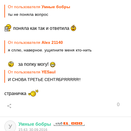
От пользователя
Умные бобры
ты не поняла вопрос
поняла как так и ответила
От пользователя
Alex 21140
я сплю, наверное. ущипните меня кто-нить
за попку могу!
От пользователя
YESaul
И СНОВА ТРЕТЬЕ СЕНТЯБРЯЯЯЯЯ!!
страничка
0
Умные
бобры
У
15:43, 30.09.2016