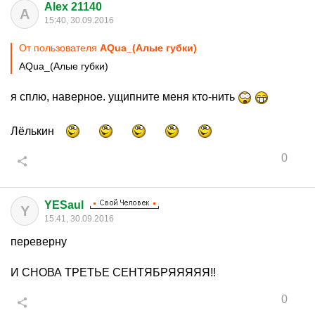
Alex 21140
A
15:40, 30.09.2016
От пользователя
AQua_(Алые губки)
AQua_(Алые губки)
я сплю, наверное. ущипните меня кто-нить
Лёлькин
0
YESaul
Y
15:41, 30.09.2016
переверну
И СНОВА ТРЕТЬЕ СЕНТЯБРЯЯЯЯЯ!!
0