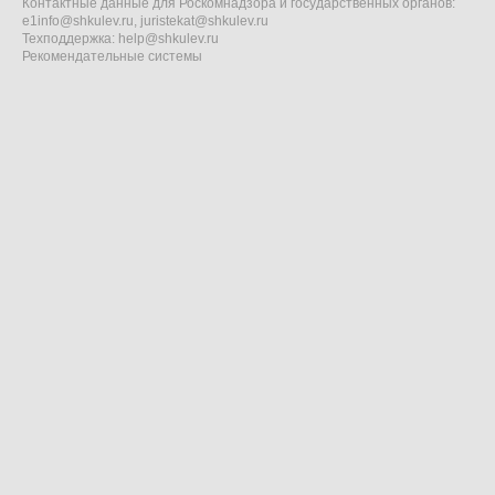
Контактные данные для Роскомнадзора и государственных органов:
e1info@shkulev.ru
,
juristekat@shkulev.ru
Техподдержка:
help@shkulev.ru
Рекомендательные системы