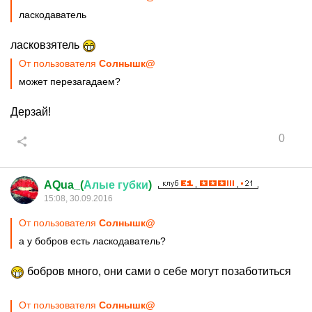
ласкодаватель
ласковзятель
От пользователя
Cолнышк@
может перезагадаем?
Дерзай!
0
AQua_(
Алые
губки
)
15:08, 30.09.2016
От пользователя
Cолнышк@
а у бобров есть ласкодаватель?
бобров много, они сами о себе могут позаботиться
От пользователя
Cолнышк@