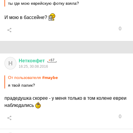
ты где мою еврейскую фотку взяла?
И мою в бассейне?
0
Нетконфет
Н
16:25, 30.08.2016
От пользователя
#maybe
я твой папик?
прадедушка скорее - у меня только в том колене евреи
наблюдались
0