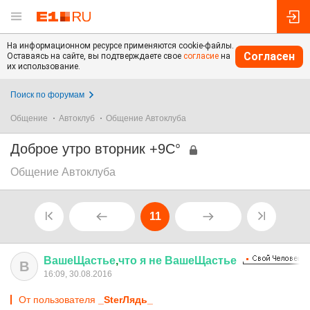
На информационном ресурсе применяются cookie-файлы.
Согласен
Оставаясь на сайте, вы подтверждаете свое
согласие
на
их использование.
Поиск по форумам
Общение
Автоклуб
Общение Автоклуба
Доброе утро вторник +9С°
Общение Автоклуба
11
ВашеЩастье
,
что
я
не
ВашеЩастье
В
16:09, 30.08.2016
От пользователя
_SterЛядь_