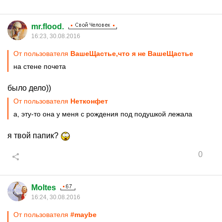
mr.flood.
16:23, 30.08.2016
От пользователя
ВашеЩастье,что я не ВашеЩастье
на стене почета
было дело))
От пользователя
Нетконфет
а, эту-то она у меня с рождения под подушкой лежала
я твой папик?
0
Moltes
16:24, 30.08.2016
От пользователя
#maybe