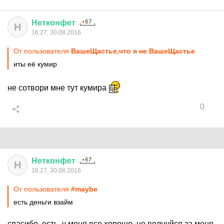
Нетконфет
Н
16:27, 30.08.2016
От пользователя
ВашеЩастье,что я не ВашеЩастье
иты её кумир
не сотвори мне тут кумира
0
Нетконфет
Н
16:27, 30.08.2016
От пользователя
#maybe
есть деньги взайм
спасибо, есть, у меня все хорошо, не волнуйся за меня