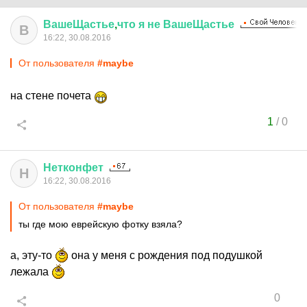
ВашеЩастье
,
что
я
не
ВашеЩастье
В
16:22, 30.08.2016
От пользователя
#maybe
на стене почета
1
/
0
Нетконфет
Н
16:22, 30.08.2016
От пользователя
#maybe
ты где мою еврейскую фотку взяла?
а, эту-то
она у меня с рождения под подушкой
лежала
0