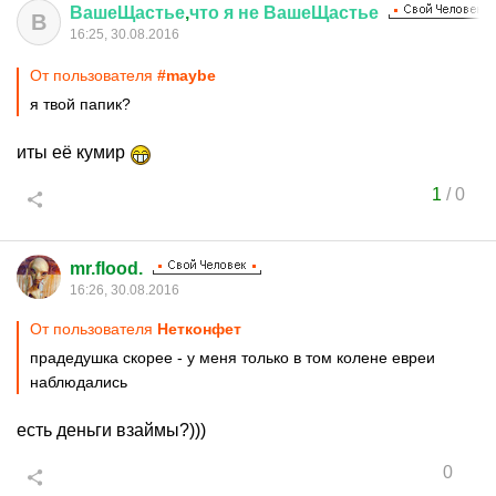
ВашеЩастье
,
что
я
не
ВашеЩастье
В
16:25, 30.08.2016
От пользователя
#maybe
я твой папик?
иты её кумир
1
/
0
mr.flood.
16:26, 30.08.2016
От пользователя
Нетконфет
прадедушка скорее - у меня только в том колене евреи
наблюдались
есть деньги взаймы?)))
0