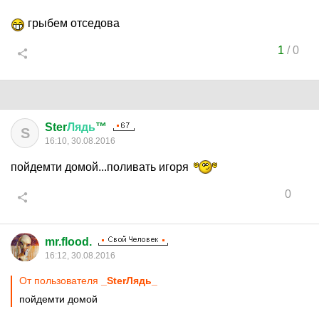
грыбем отседова
1
/
0
Ster
Лядь
™
S
16:10, 30.08.2016
пойдемти домой...поливать игоря
0
mr.flood.
16:12, 30.08.2016
От пользователя
_SterЛядь_
пойдемти домой