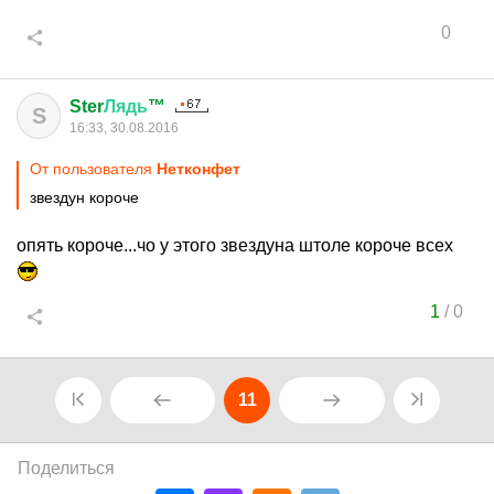
0
Ster
Лядь
™
S
16:33, 30.08.2016
От пользователя
Нетконфет
звездун короче
опять короче...чо у этого звездуна штоле короче всех
1
/
0
11
Поделиться