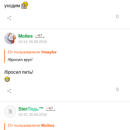
уходим
0
Moltes
16:14, 30.08.2016
От пользователя
#maybe
/бросил круг/
/бросил пить/
0
Ster
Лядь
™
S
16:15, 30.08.2016
От пользователя
Moltes