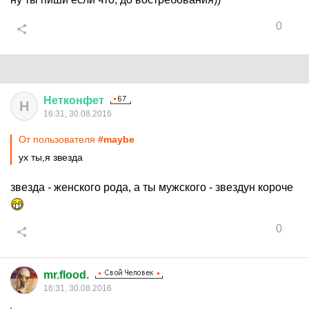
0
Нетконфет
Н
16:31, 30.08.2016
От пользователя
#maybe
ух ты,я звезда
звезда - женского рода, а ты мужского - звездун короче
0
mr.flood.
16:31, 30.08.2016