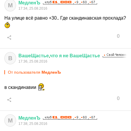
МедленЪ
М
17:34, 25.08.2016
На улице всё равно +30.. Где скандинавская прохлада?
0
ВашеЩастье
,
что
я
не
ВашеЩастье
В
17:36, 25.08.2016
От пользователя
МедленЪ
в скандинавии
0
МедленЪ
М
17:38, 25.08.2016