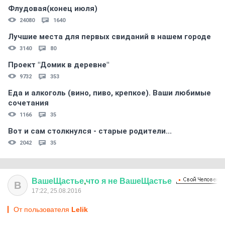
Флудовая(конец июля)
24080
1640
Лучшие места для первых свиданий в нашем городе
3140
80
Проект "Домик в деревне"
9732
353
Еда и алкоголь (вино, пиво, крепкое). Ваши любимые
сочетания
1166
35
Вот и сам столкнулся - старые родители...
2042
35
ВашеЩастье
,
что
я
не
ВашеЩастье
В
17:22, 25.08.2016
От пользователя
Lelik