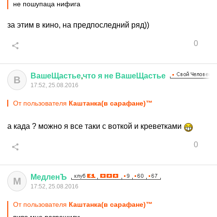
не пошупаца нифига
за этим в кино, на предпоследний ряд))
0
ВашеЩастье
,
что
я
не
ВашеЩастье
В
17:52, 25.08.2016
От пользователя
Каштанка(в сарафане)™
а када ? можно я все таки с воткой и креветками
0
МедленЪ
М
17:52, 25.08.2016
От пользователя
Каштанка(в сарафане)™