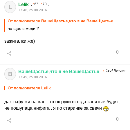
Lelik
L
17:48, 25.08.2016
От пользователя
ВашеЩастье,что я не ВашеЩастье
чо щас в моди ?
зажигалки же)
0
ВашеЩастье
,
что
я
не
ВашеЩастье
В
17:49, 25.08.2016
От пользователя
Lelik
дак тьфу жи на вас , это ж руки всегда занятые будут ,
не пошупаца нифига , я по старинке за свечи
0