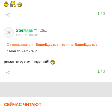
1
/
0
Ster
Лядь
™
S
17:13, 25.08.2016
От пользователя
ВашеЩастье,что я не ВашеЩастье
свечи то нафига ?
романтику емя подавай!
1
/
0
СЕЙЧАС ЧИТАЮТ