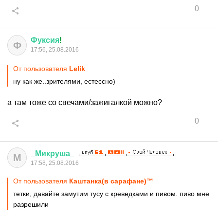
0
Фуксия
!
Ф
17:56, 25.08.2016
От пользователя
Lelik
ну как же..зрителями, естессно)
а там тоже со свечами/зажигалкой можно?
0
_
Микруша
_
М
17:58, 25.08.2016
От пользователя
Каштанка(в сарафане)™
тетки, давайте замутим тусу с креведками и пивом. пиво мне
разрешили