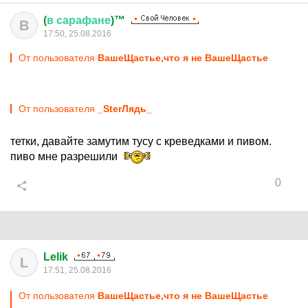
(
в
сарафане
)™
В
17:50, 25.08.2016
От пользователя
ВашеЩастье,что я не ВашеЩастье
От пользователя
_SterЛядь_
тетки, давайте замутим тусу с креведками и пивом.
пиво мне разрешили
0
Lelik
L
17:51, 25.08.2016
От пользователя
ВашеЩастье,что я не ВашеЩастье