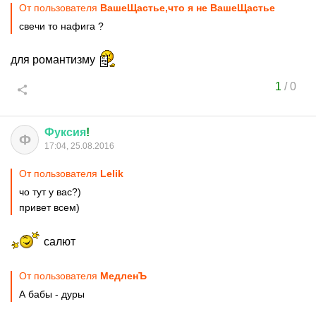
От пользователя
ВашеЩастье,что я не ВашеЩастье
свечи то нафига ?
для романтизму
1
/
0
Фуксия
!
Ф
17:04, 25.08.2016
От пользователя
Lelik
чо тут у вас?)
привет всем)
салют
От пользователя
МедленЪ
А бабы - дуры