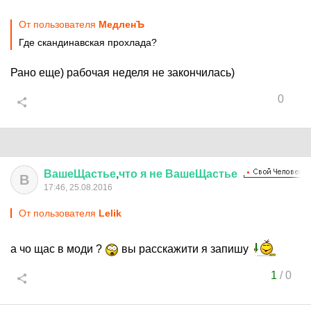
От пользователя
МедленЪ
Где скандинавская прохлада?
Рано еще) рабочая неделя не закончилась)
0
ВашеЩастье
,
что
я
не
ВашеЩастье
В
17:46, 25.08.2016
От пользователя
Lelik
а чо щас в моди ?
вы расскажити я запишу
1
/
0