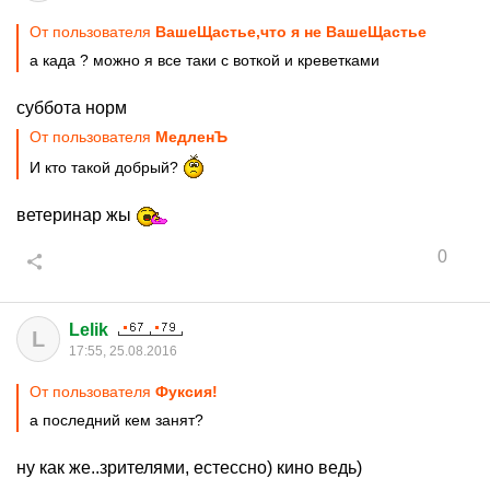
От пользователя
ВашеЩастье,что я не ВашеЩастье
а када ? можно я все таки с воткой и креветками
суббота норм
От пользователя
МедленЪ
И кто такой добрый?
ветеринар жы
0
Lelik
L
17:55, 25.08.2016
От пользователя
Фуксия!
а последний кем занят?
ну как же..зрителями, естессно) кино ведь)