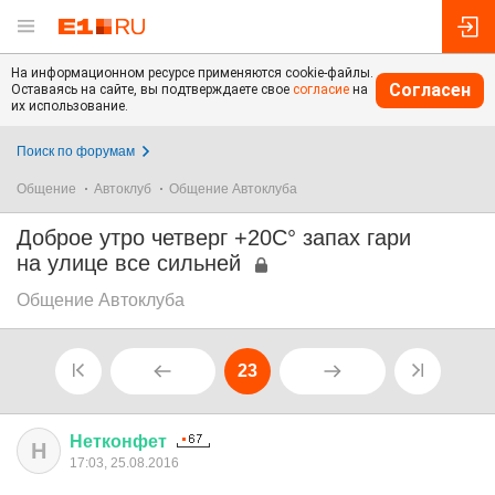
На информационном ресурсе применяются cookie-файлы.
Согласен
Оставаясь на сайте, вы подтверждаете свое
согласие
на
их использование.
Поиск по форумам
Общение
Автоклуб
Общение Автоклуба
Доброе утро четверг +20С° запах гари
на улице все сильней
Общение Автоклуба
23
Нетконфет
Н
17:03, 25.08.2016