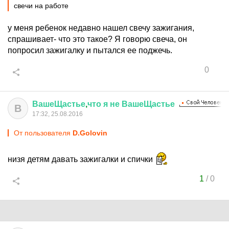
свечи на работе
у меня ребенок недавно нашел свечу зажигания,
спрашивает- что это такое? Я говорю свеча, он
попросил зажигалку и пытался ее поджечь.
0
ВашеЩастье
,
что
я
не
ВашеЩастье
В
17:32, 25.08.2016
От пользователя
D.Golovin
низя детям давать зажигалки и спички
1
/
0