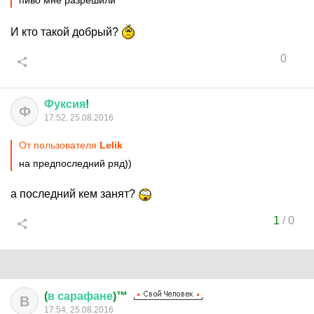
пиво мне разрешили
И кто такой добрый?
0
Фуксия
!
Ф
17:52, 25.08.2016
От пользователя
Lelik
на предпоследний ряд))
а последний кем занят?
1
/
0
(
в
сарафане
)™
В
17:54, 25.08.2016