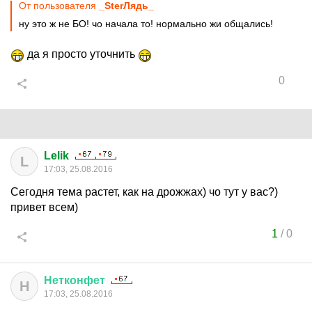
От пользователя
_SterЛядь_
ну это ж не БО! чо начала то! нормально жи общались!
да я просто уточнить
0
Lelik
L
17:03, 25.08.2016
Сегодня тема растет, как на дрожжах) чо тут у вас?)
привет всем)
1
/
0
Нетконфет
Н
17:03, 25.08.2016