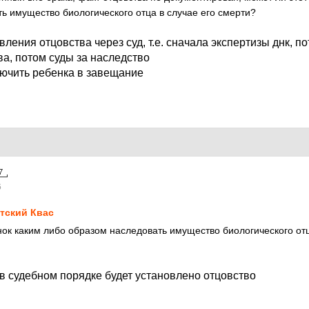
ь имущество биологического отца в случае его смерти?
вления отцовства через суд, т.е. сначала экспертизы днк, п
а, потом суды за наследство
лючить ребенка в завещание
6
тский Квас
нок каким либо образом наследовать имущество биологического отц
 в судебном порядке будет установлено отцовство