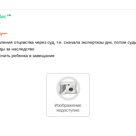
Лис
™
6
R***
вления отцовства через суд, т.е. сначала экспертизы днк, потом су
уды за наследство
ючить ребенка в завещание