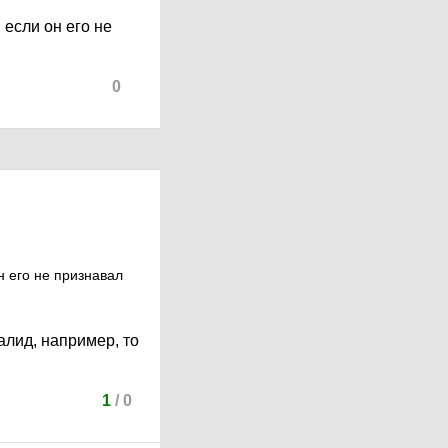
 если он его не
0
н его не признавал
лид, например, то
1
/
0