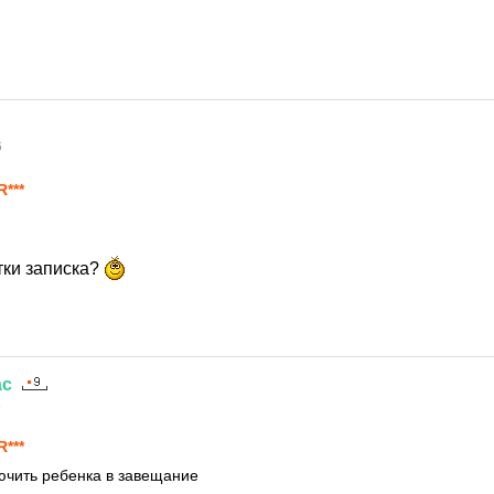
6
R***
тки записка?
ас
6
R***
ючить ребенка в завещание