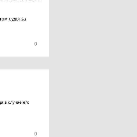
отом суды за
0
а в случае его
0