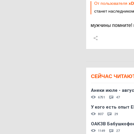
От пользователя
xD
станет наследнико
мужчины помните! 
СЕЙЧАС ЧИТАЮ
Анеки июле - авгус
6751
47
У кого есть опыт E
807
29
ОАКЗВ Бабушкофон
1149
27