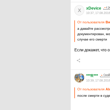
xDevice
X
10:37, 17.08.201
От пользователя
Вя
а давайте рассмотр
документирован, мо
случае его смерти
Если докажет, что 
***R***
10:39, 17.08.201
От пользователя
Al
после смерти в суд