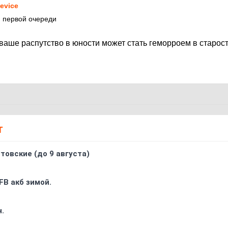
evice
м первой очереди
ваше распутство в юности может стать геморроем в старос
Т
товские (до 9 августа)
FB акб зимой.
.