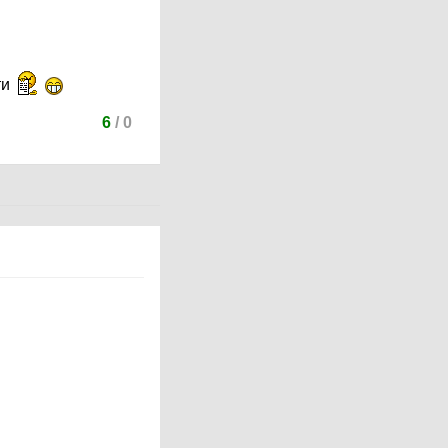
ти
6
/
0