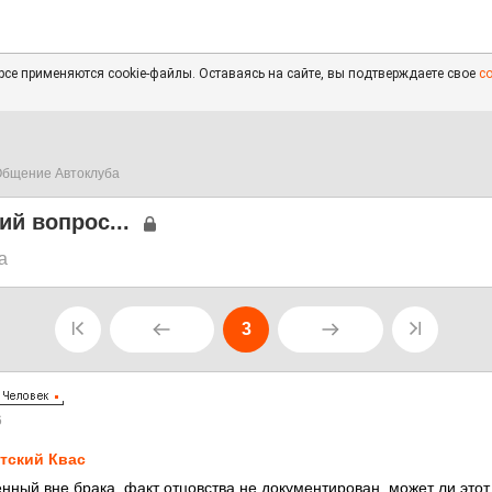
се применяются cookie-файлы. Оставаясь на сайте, вы подтверждаете свое
с
бщение Автоклуба
ий вопрос...
а
3
6
тский Квас
енный вне брака, факт отцовства не документирован, может ли этот