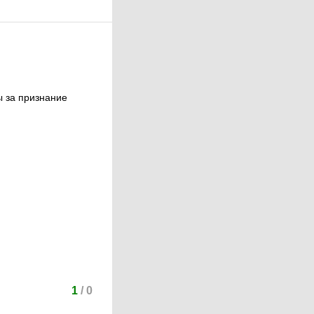
ды за признание
1
/
0