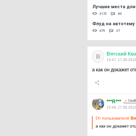
Лучшие места для
3173
80
Флуд на автотему
679
27
Вятский
Кв
В
10:47, 17.08.201
а как он докажет о
***R***
10:48, 17.08.201
От пользователя
Вя
а как он докажет от