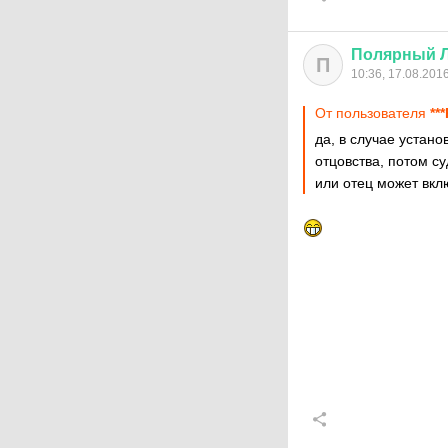
Полярный
П
10:36, 17.08.201
От пользователя
***
да, в случае устано
отцовства, потом с
или отец может вкл