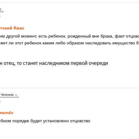
6
тский Квас
им другой момент, есть ребенок, рожденный вне брака, факт отцов
жет ли этот ребенок каким либо образом наследовать имущество б
он отец, то станет наследником первой очереди
6
monds
ебном порядке будет установлено отцовство