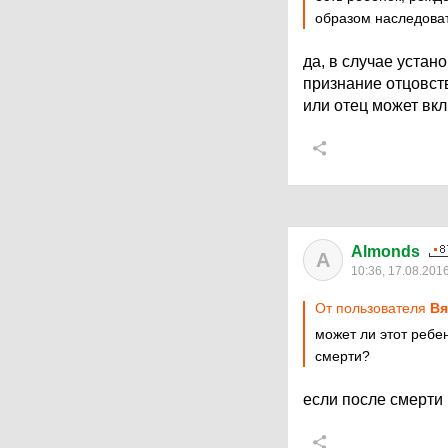
образом наследоват
да, в случае устано
признание отцовств
или отец может вк
Almonds
A
10:36, 17.08.201
От пользователя
Вя
может ли этот ребе
смерти?
если после смерти