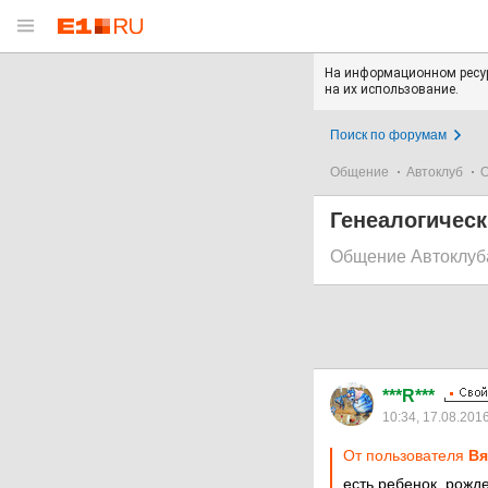
На информационном ресур
на их использование.
Поиск по форумам
Общение
Автоклуб
О
Генеалогическ
Общение Автоклуб
***R***
10:34, 17.08.201
От пользователя
Вя
есть ребенок, рожд