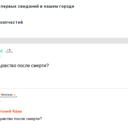
 первых свиданий в нашем городе
 запчастей
ас
6
тцовство после смерти?
6
тский Квас
цовство после смерти?