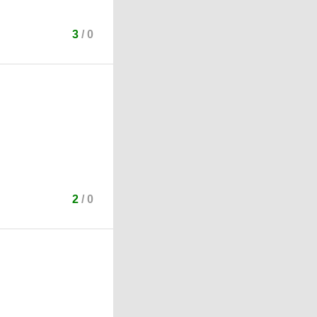
3
/
0
2
/
0