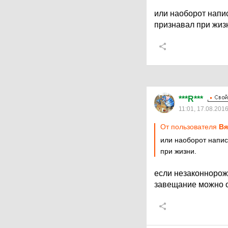
или наоборот напис
признавал при жиз
***R***
11:01, 17.08.201
От пользователя
Вя
или наоборот напис
при жизни.
если незаконнорож
завещание можно 