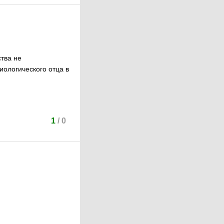
ства не
иологического отца в
1
/
0