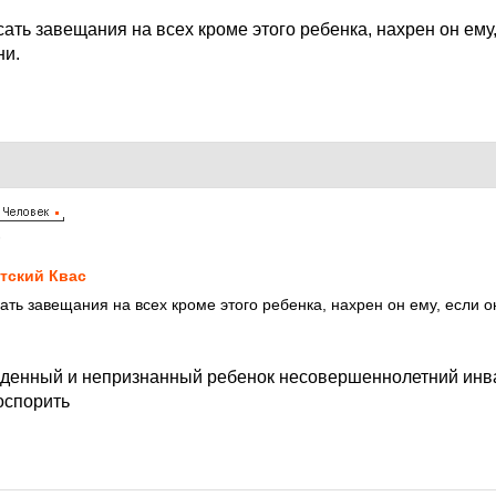
ать завещания на всех кроме этого ребенка, нахрен он ему,
ни.
6
тский Квас
ать завещания на всех кроме этого ребенка, нахрен он ему, если о
денный и непризнанный ребенок несовершеннолетний инва
оспорить