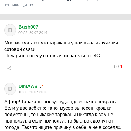
7496
47
Bush007
B
00:52, 20.07.2016
Многие считают, что тараканы ушли из-за излучения
сотовой связи.
Подарите соседу сотовый, желательно с 4G
0
/
1
DimAAB
D
10:36, 20.07.2016
Афтор! Тараканы ползут туда, где есть что пожрать.
Если у вас всё спрятано, мусор вынесен, крошки
подметены, то никакие тараканы никогда к вам не
приползут, а если приползут, то быстро сдохнут от
голода. Так что ищите причину в себе, а не в соседях.