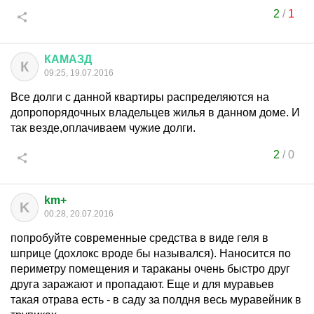
2
/
1
КАМАЗД
К
09:25, 19.07.2016
Все долги с данной квартиры распределяются на
допропорядочных владельцев жилья в данном доме. И
так везде,оплачиваем чужие долги.
2
/
0
km+
K
00:28, 20.07.2016
попробуйте современные средства в виде геля в
шприце (дохлокс вроде бы назывался). Наносится по
периметру помещения и тараканы очень быстро друг
друга заражают и пропадают. Еще и для муравьев
такая отрава есть - в саду за полдня весь муравейник в