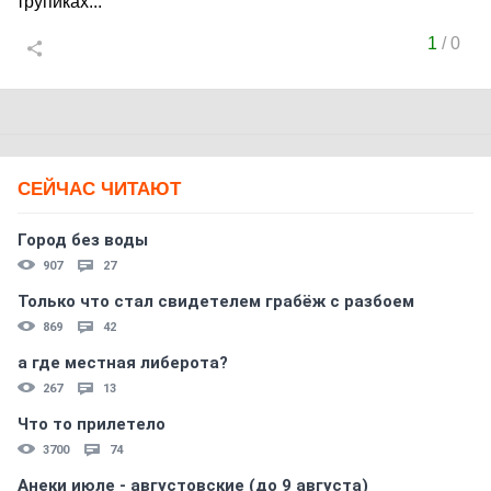
трупиках...
1
/
0
СЕЙЧАС ЧИТАЮТ
Город без воды
907
27
Только что стал свидетелем грабёж с разбоем
869
42
а где местная либерота?
267
13
Что то прилетело
3700
74
Анеки июле - августовские (до 9 августа)