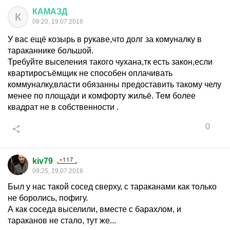
КАМАЗД
К
09:20, 19.07.2016
У вас ещё козырь в рукаве,что долг за комуналку в
тараканнике большой.
Требуйте выселения такого чухана,тк есть закон,если
квартиросъёмщик не способен оплачивать
коммуналку,власти обязанны предоставить такому челу
менее по площади и комфорту жильё. Тем более
квадрат не в собственности .
0
kiv79
09:25, 19.07.2016
Был у нас такой сосед сверху, с тараканами как только
не боролись, пофигу.
А как соседа выселили, вместе с барахлом, и
тараканов не стало, тут же...