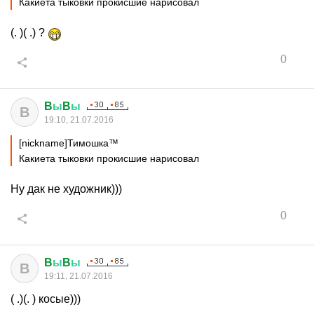
Какиета тыковки прокисшие нарисовал
(. )( .) ?
0
B
ы
B
ы
B
19:10, 21.07.2016
[nickname]Тимошка™
Какиета тыковки прокисшие нарисовал
Ну дак не художник)))
0
B
ы
B
ы
B
19:11, 21.07.2016
( .)(. ) косые)))