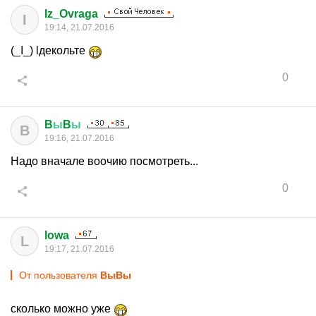
Iz_Ovraga
I
19:14, 21.07.2016
(_I_) lдекольте
0
B
ы
B
ы
B
19:16, 21.07.2016
Надо вначале воочию посмотреть...
0
lowa
L
19:17, 21.07.2016
От пользователя
BыBы
сколько можно уже