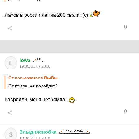
Лахов в россии лет на 200 хватит.(с)
0
lowa
L
19:05, 21.07.2016
От пользователя
BыBы
От компа, не подойдут?
наврядли, меня нет компа .
0
Злыдняснобка
З
19:06, 21.07.2016