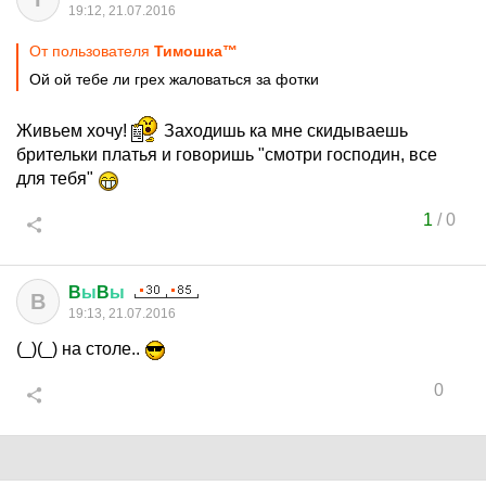
19:12, 21.07.2016
От пользователя
Тимошка™
Ой ой тебе ли грех жаловаться за фотки
Живьем хочу!
Заходишь ка мне скидываешь
брительки платья и говоришь "смотри господин, все
для тебя"
1
/
0
B
ы
B
ы
B
19:13, 21.07.2016
(_)(_) на столе..
0