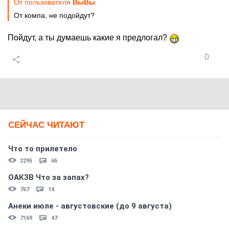
От пользователя
BыBы
От компа, не подойдут?
Пойдут, а ты думаешь какие я предлогал?
0
СЕЙЧАС ЧИТАЮТ
Что то прилетело
2295
65
ОАКЗВ Что за запах?
767
14
Анеки июле - августовские (до 9 августа)
7169
47