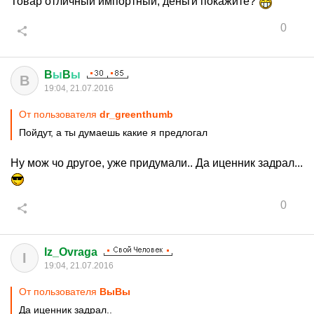
Товар отличный импортный, деньги покажите?
0
B
ы
B
ы
B
19:04, 21.07.2016
От пользователя
dr_greenthumb
Пойдут, а ты думаешь какие я предлогал
Ну мож чо другое, уже придумали.. Да иценник задрал...
0
Iz_Ovraga
I
19:04, 21.07.2016
От пользователя
BыBы
Да иценник задрал..