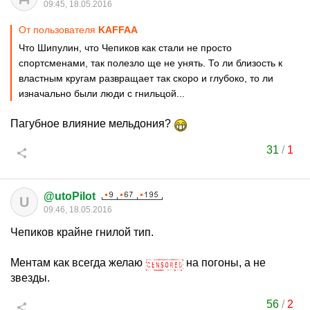
09:45, 18.05.2016
От пользователя
KAFFAA
Что Шипулин, что Чепиков как стали не просто
спортсменами, так полезло ще не унять. То ли близость к
властным кругам развращает так скоро и глубоко, то ли
изначально были люди с гнильцой...
Пагубное влияние мельдония?
31
/
1
@utoPilot
U
09:46, 18.05.2016
Чепиков крайне гнилой тип.
Ментам как всегда желаю
на погоны, а не
звезды.
56
/
2