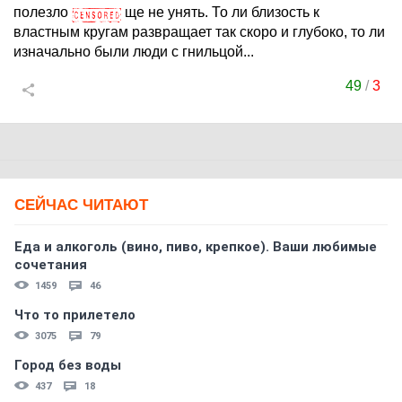
полезло
ще не унять. То ли близость к
властным кругам развращает так скоро и глубоко, то ли
изначально были люди с гнильцой...
49
/
3
СЕЙЧАС ЧИТАЮТ
Еда и алкоголь (вино, пиво, крепкое). Ваши любимые
сочетания
1459
46
Что то прилетело
3075
79
Город без воды
437
18