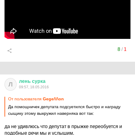
8
/
1
лень
сурка
Л
09:57, 18.05.2016
От пользователя
Gege/\/\on
Да помощничек депутата подсуетился быстро и награду
сыщику этому выкружил наверняка вот так:
да не удивлюсь что депутат в прыжке переобуется и
подобные речи мы и услышим.