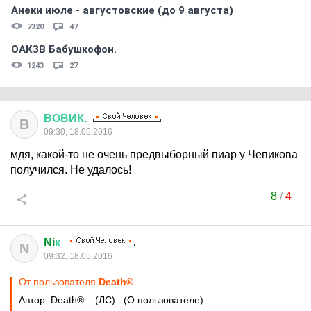
Анеки июле - августовские (до 9 августа)
7320
47
ОАКЗВ Бабушкофон.
1243
27
ВОВИК
.
В
09:30, 18.05.2016
мдя, какой-то не очень предвыборный пиар у Чепикова
получился. Не удалось!
8
/
4
Ni
к
N
09:32, 18.05.2016
От пользователя
Death®
Автор: Death® (ЛС) (О пользователе)