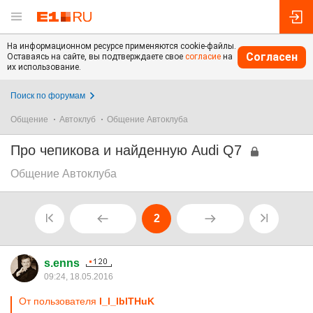
На информационном ресурсе применяются cookie-файлы.
Согласен
Оставаясь на сайте, вы подтверждаете свое
согласие
на
их использование.
Поиск по форумам
Общение
Автоклуб
Общение Автоклуба
Про чепикова и найденную Audi Q7
Общение Автоклуба
2
s.enns
09:24, 18.05.2016
От пользователя
l_l_lblTHuK