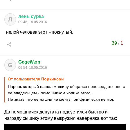
лень
сурка
Л
09:46, 18.05.2016
гнелой человек этот Чпокнутый.
39
/
1
Gege/\/\on
G
09:54, 18.05.2016
От пользователя
Поркинсон
Парень который нашел машину общался непосредственно с
ее владельцем - помошником чопика этого.
Не знать, что ее нашли не менты, он физически не мог.
Да помощничек депутата подсуетился быстро и
награду сыщику этому выкружил наверняка вот так: