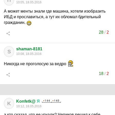
П
10:05, 18.05.2016
А может менты знали где машина, хотели изобразить
ИБД и прославиться, а тут их обломал бдительный
гражданин.
28
/
2
shaman-8181
S
10:08, 18.05.2016
Никогда не проголосую за ведро
18
/
2
Konfetk@
Я
K
10:12, 18.05.2016
а кто сказал, что ее угнали? Чепиков решил к себе