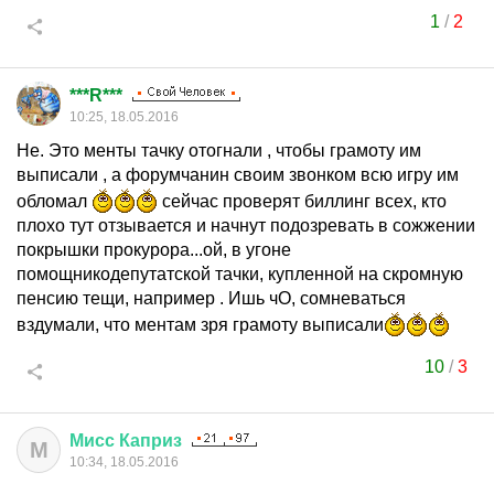
1
/
2
***R***
10:25, 18.05.2016
Не. Это менты тачку отогнали , чтобы грамоту им
выписали , а форумчанин своим звонком всю игру им
обломал
сейчас проверят биллинг всех, кто
плохо тут отзывается и начнут подозревать в сожжении
покрышки прокурора...ой, в угоне
помощникодепутатской тачки, купленной на скромную
пенсию тещи, например . Ишь чО, сомневаться
вздумали, что ментам зря грамоту выписали
10
/
3
Мисс
Каприз
М
10:34, 18.05.2016