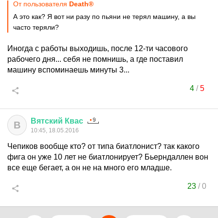
От пользователя
Death®
А это как? Я вот ни разу по пьяни не терял машину, а вы
часто теряли?
Иногда с работы выходишь, после 12-ти часового
рабочего дня... себя не помнишь, а где поставил
машину вспоминаешь минуты 3...
4
/
5
Вятский
Квас
В
10:45, 18.05.2016
Чепиков вообще кто? от типа биатлонист? так какого
фига он уже 10 лет не биатлонирует? Бьерндаллен вон
все еще бегает, а он не на много его младше.
23
/
0