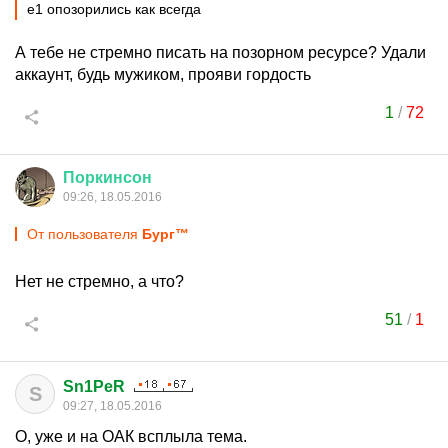
е1 опозорились как всегда
А тебе не стремно писать на позорном ресурсе? Удали
аккаунт, будь мужиком, прояви гордость
1
/
72
Поркинсон
09:26, 18.05.2016
От пользователя
Бург™
Нет не стремно, а что?
51
/
1
Sn1PeR
S
09:27, 18.05.2016
О, уже и на ОАК всплыла тема.